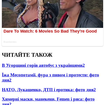
ЧИТАЙТЕ ТАКОЖ
В Угорщині горів автобус з українцями
2
Їжа Месопотамії, фура з пивом і протести: фото
дня
2
НАТО, Лукашенко, ДТП і еротика: фото дня
2
Химерні маски, манекени, Femen і ряса: фото
дня
2