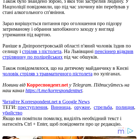
Також було знайдено зброю, з якої той застрелив людину. У
Нацполіції повідомили, що під час злочину він перебував у
стані алкогольного сп'яніння.
Зараз вирішується питання про оголошення про підозру
затриманому і обрання запобіжного заходу у вигляді
утримання під вартою.
Раніше в Дніпропетровській області п'яний чоловік їздив по
селищу і
стріляв з пістолета
. На Львівщині
пенсіонер відкрив
стрілянину по поліцейських
під час обшуків.
Також повідомлялося, що на дитячому майданчику в Києві
чоловік стріляв з травматичного пістолета
по хуліганах.
Новини від
Корреспондент.net
у Telegram. Підписуйтесь на
наш канал
https://t.me/korrespondentnet
.
Читайте Korrespondent.net в Google News
ТЕГИ:
преступления
,
Винница
,
оружие
,
стрельба
,
полиция
,
убийство
Якщо ви помітили помилку, виділіть необхідний текст і
натисніть Ctrl + Enter, щоб повідомити про це редакцію.