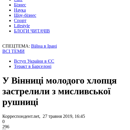
Бізнес
Наука
Шоу-бізнес
Спорт
Lifestyle
БЛОГИ ЧИТАЧІВ
СПЕЦТЕМА:
Війна в Ірані
ВСІ ТЕМИ
Вступ України в ЄС
Теракт в Барселоні
У Вінниці молодого хлопця
застрелили з мисливської
рушниці
Корреспондент.net, 27 травня 2019, 16:45
0
296