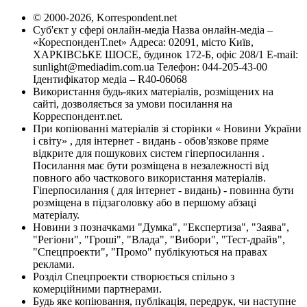
© 2000-2026, Korrespondent.net
Суб'єкт у сфері онлайн-медіа Назва онлайн-медіа –
«КореспонденТ.net» Адреса: 02091, місто Київ,
ХАРКІВСЬКЕ ШОСЕ, будинок 172-Б, офіс 208/1 E-mail:
sunlight@mediadim.com.ua
Телефон: 044-205-43-00
Ідентифікатор медіа – R40-06068
Використання будь-яких матеріалів, розміщених на
сайті, дозволяється за умови посилання на
Корреспондент.net.
При копіюванні матеріалів зі сторінки « Новини України
і світу» , для інтернет - видань - обов'язкове пряме
відкрите для пошукових систем гіперпосилання .
Посилання має бути розміщена в незалежності від
повного або часткового використання матеріалів.
Гіперпосилання ( для інтернет - видань) - повинна бути
розміщена в підзаголовку або в першому абзаці
матеріалу.
Новини з позначками "Думка", "Експертиза", "Заява",
"Регіони", "Гроші", "Влада", "Вибори", "Тест-драйв",
"Спецпроекти", "Промо" публікуються на правах
реклами.
Розділ Спецпроекти створюється спільно з
комерційними партнерами.
Будь яке копіювання, публікація, передрук, чи наступне