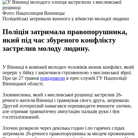
Фото: Нацполиция Винницы
Поліцейські затримали винного у вбивстві молодої людини
Поліція затримала правопорушника,
який під час збуреного конфлікту
застрелив молоду людину.
У Вінниці в компанії молодих чоловіків виник конфлікт, який
переріс у бійку і закінчився стріляниною з мисливської зброї.
Про це 27 травня
повідомили
в прес-службі ГУ Нацполіції
Вінницької області.
Зловмисника, який з мисливської рушниці застрелив 26-
річного жителя Вінниці і травмував свого друга, затримали.
Другий потерпілий намагався перешкодити вчинити злочин,
але отримав травматичну ампутацію пальців руки і був
госпіталізований.
Злочин розкрили через декілька годин і по гарячих слідах
затримали 26-річного правопорушника за місцем проживання.