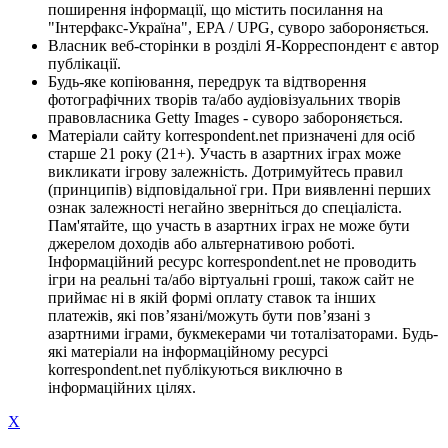
поширення інформації, що містить посилання на
"Інтерфакс-Україна", EPA / UPG, суворо забороняється.
Власник веб-сторінки в розділі Я-Корреспондент є автор
публікації.
Будь-яке копіювання, передрук та відтворення
фотографічних творів та/або аудіовізуальних творів
правовласника Getty Images - суворо забороняється.
Матеріали сайту korrespondent.net призначені для осіб
старше 21 року (21+). Участь в азартних іграх може
викликати ігрову залежність. Дотримуйтесь правил
(принципів) відповідальної гри. При виявленні перших
ознак залежності негайно зверніться до спеціаліста.
Пам'ятайте, що участь в азартних іграх не може бути
джерелом доходів або альтернативою роботі.
Інформаційний ресурс korrespondent.net не проводить
ігри на реальні та/або віртуальні гроші, також сайт не
приймає ні в якій формі оплату ставок та інших
платежів, які пов’язані/можуть бути пов’язані з
азартними іграми, букмекерами чи тоталізаторами. Будь-
які матеріали на інформаційному ресурсі
korrespondent.net публікуються виключно в
інформаційних цілях.
X