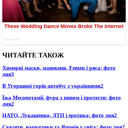
ЧИТАЙТЕ ТАКОЖ
Химерні маски, манекени, Femen і ряса: фото
дня
3
В Угорщині горів автобус з українцями
2
Їжа Месопотамії, фура з пивом і протести: фото
дня
2
НАТО, Лукашенко, ДТП і еротика: фото дня
2
Скелети, наркотики та Японія у снігу: фото дня
2