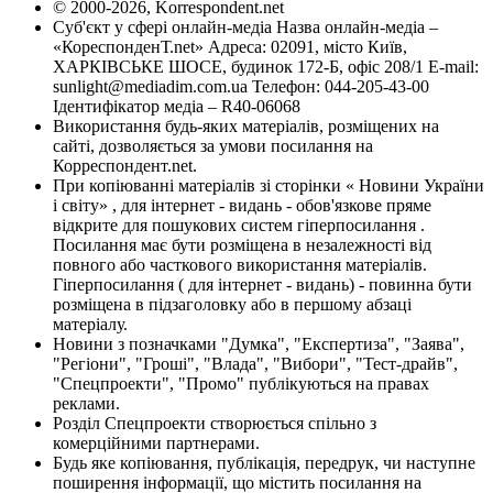
© 2000-2026, Korrespondent.net
Суб'єкт у сфері онлайн-медіа Назва онлайн-медіа –
«КореспонденТ.net» Адреса: 02091, місто Київ,
ХАРКІВСЬКЕ ШОСЕ, будинок 172-Б, офіс 208/1 E-mail:
sunlight@mediadim.com.ua
Телефон: 044-205-43-00
Ідентифікатор медіа – R40-06068
Використання будь-яких матеріалів, розміщених на
сайті, дозволяється за умови посилання на
Корреспондент.net.
При копіюванні матеріалів зі сторінки « Новини України
і світу» , для інтернет - видань - обов'язкове пряме
відкрите для пошукових систем гіперпосилання .
Посилання має бути розміщена в незалежності від
повного або часткового використання матеріалів.
Гіперпосилання ( для інтернет - видань) - повинна бути
розміщена в підзаголовку або в першому абзаці
матеріалу.
Новини з позначками "Думка", "Експертиза", "Заява",
"Регіони", "Гроші", "Влада", "Вибори", "Тест-драйв",
"Спецпроекти", "Промо" публікуються на правах
реклами.
Розділ Спецпроекти створюється спільно з
комерційними партнерами.
Будь яке копіювання, публікація, передрук, чи наступне
поширення інформації, що містить посилання на