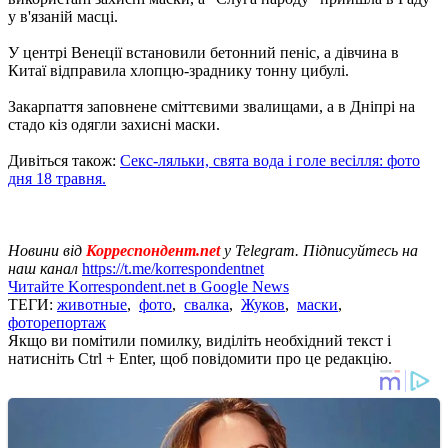
у в'язаній масці.
У центрі Венеції встановили бетонний пеніс, а дівчина в
Китаї відправила хлопцю-зраднику тонну цибулі.
Закарпаття заповнене сміттєвими звалищами, а в Дніпрі на
стадо кіз одягли захисні маски.
Дивіться також:
Секс-ляльки, свята вода і голе весілля: фото
дня 18 травня.
Новини від
Корреспондент.net
у Telegram. Підписуйтесь на
наш канал
https://t.me/korrespondentnet
Читайте Korrespondent.net в Google News
ТЕГИ:
животные
,
фото
,
свалка
,
Жуков
,
маски
,
фоторепортаж
Якщо ви помітили помилку, виділіть необхідний текст і
натисніть Ctrl + Enter, щоб повідомити про це редакцію.