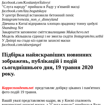
facebook.com/KostiantynYalovyi
"Слуга народу" прийшла в Раду у в'язаній масці
facebook.com/liza.bogutskaya
У центрі Венеції встановили бетонний пеніс
Instagram/venezia_non_e_disneyland
Дівчина в Китаї відправила хлопцю-зраднику тонну цибулі
Shandnog Net
Закарпаття заповнене сміттєзвалищами
Mukachevo.net
Модель збільшила сідниці і не змогла сидіти
Instagram/ms.sethii
У Дніпрі на стадо кіз одягли захисні маски
facebook.com/aksenjangel
Підбірка найяскравіших новинних
зображень, публікацій і подій
сьогоднішнього дня, 19 травня 2020
року.
Корреспондент.net
представляє добірку цікавих і пам'ятних
фото подій 19 травня.
Вашій увазі представляємо кадри, як у Києві спалюють
використані захисні маски, а "Слуга народу" прийшла в Раду