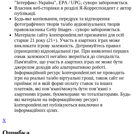
"Інтерфакс-Україна", EPA / UPG, суворо забороняється.
Власник веб-сторінки в розділі Я-Корреспондент є автор
публікації.
Будь-яке копіювання, передрук та відтворення
фотографічних творів та/або аудіовізуальних творів
правовласника Getty Images - суворо забороняється.
Матеріали сайту korrespondent.net призначені для осіб
старше 21 року (21+). Участь в азартних іграх може
викликати ігрову залежність. Дотримуйтесь правил
(принципів) відповідальної гри. При виявленні перших
ознак залежності негайно зверніться до спеціаліста.
Пам'ятайте, що участь в азартних іграх не може бути
джерелом доходів або альтернативою роботі.
Інформаційний ресурс korrespondent.net не проводить
ігри на реальні та/або віртуальні гроші, також сайт не
приймає ні в якій формі оплату ставок та інших
платежів, які пов’язані/можуть бути пов’язані з
азартними іграми, букмекерами чи тоталізаторами. Будь-
які матеріали на інформаційному ресурсі
korrespondent.net публікуються виключно в
інформаційних цілях.
X
Ошибка