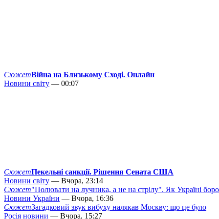
Сюжет
Війна на Близькому Сході. Онлайн
Новини світу
— 00:07
Сюжет
Пекельні санкції. Рішення Сената США
Новини світу
— Вчора, 23:14
Сюжет
"Полювати на лучника, а не на стрілу". Як Україні бор
Новини України
— Вчора, 16:36
Сюжет
Загадковий звук вибуху налякав Москву: що це було
Росія новини
— Вчора, 15:27