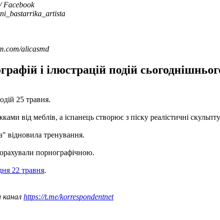
/ Facebook
i_bastarrika_artista
am.com/alicasmd
афій і ілюстрацій подій сьогоднішнього 
одій 25 травня.
жками від меблів, а іспанець створює з піску реалістичні скульпт
а" відновила тренування.
 порахували порнографічною.
дня 22 травня
.
ш канал
https://t.me/korrespondentnet