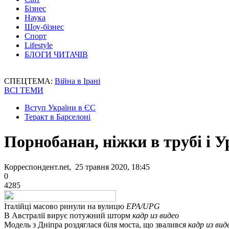
Бізнес
Наука
Шоу-бізнес
Спорт
Lifestyle
БЛОГИ ЧИТАЧІВ
СПЕЦТЕМА:
Війна в Ірані
ВСІ ТЕМИ
Вступ України в ЄС
Теракт в Барселоні
Порнобанан, ніжки в трубі і 
Корреспондент.net, 25 травня 2020, 18:45
0
4285
Італійці масово ринули на вулицю
EPA/UPG
В Австралії вирує потужний шторм
кадр из видео
Модель з Дніпра роздяглася біля моста, що звалився
кадр из вид