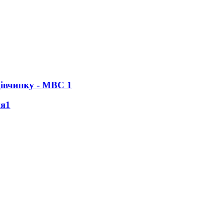
 дівчинку - МВС
1
ня
1