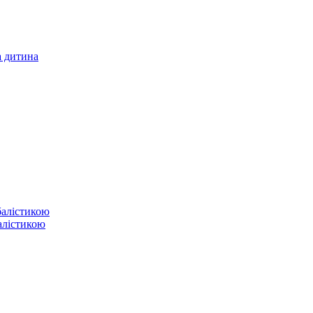
а дитина
балістикою