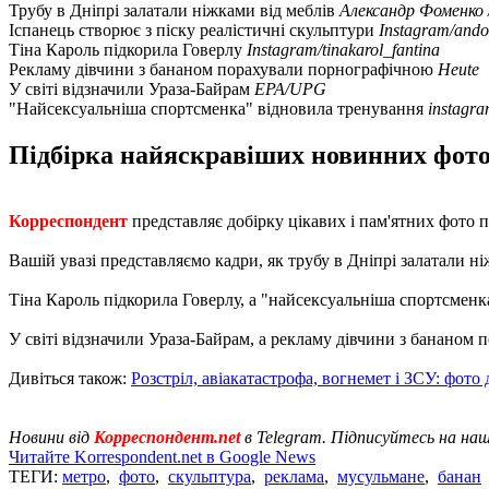
Трубу в Дніпрі залатали ніжками від меблів
Александр Фоменко 
Іспанець створює з піску реалістичні скульптури
Instagram/andon
Тіна Кароль підкорила Говерлу
Instagram/tinakarol_fantina
Рекламу дівчини з бананом порахували порнографічною
Heute
У світі відзначили Ураза-Байрам
EPA/UPG
"Найсексуальніша спортсменка" відновила тренування
instagr
Підбірка найяскравіших новинних фотогр
Корреспондент
представляє добірку цікавих і пам'ятних фото п
Вашій увазі представляємо кадри, як трубу в Дніпрі залатали ні
Тіна Кароль підкорила Говерлу, а "найсексуальніша спортсменк
У світі відзначили Ураза-Байрам, а рекламу дівчини з бананом
Дивіться також:
Розстріл, авіакатастрофа, вогнемет і ЗСУ: фото 
Новини від
Корреспондент.net
в Telegram. Підписуйтесь на на
Читайте Korrespondent.net в Google News
ТЕГИ:
метро
,
фото
,
скульптура
,
реклама
,
мусульмане
,
банан