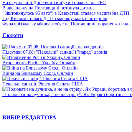
На окупованій Донеччині вибухи і пожежа на ТЕС
В аквапарку на Полтавщині потонула дитина
"Зіштовхнулось 95 авто": в Казахстані сталася масштабна ДТП
Під Києвом сталась ДТП з маршруткою: є потерпілі
Фура врізалась у мікроавтобус на Полтавщині: поранень зазнал
Сюжети
Підсумки 07.08: "Пекельні" санкції і "парад" дронів
Вторгнення Росії в Україну. Онлайн
Війна на Близькому Сході. Онлайн
Пекельні санкції. Рішення Сената США
"Полювати на лучника, а не на стрілу". Як Україні боротись з 
ВИБІР РЕДАКТОРА