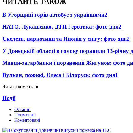
ЧИТАЙТЕ ТАКОЖ
В Угорщині горів автобус з українцями
2
НАТО, Лукашенко, ДТП і еротика: фото дня
2
Скелети, наркотики та Японія у снігу: фото дня
2
У Донецькій області в голову поранили 13-річну
Мавпи-загарбники і поранений Жигунов: фото д
Вулкан, пожежі, Одеса і Білорусь: фото дня
1
Читати коментарі
Події
Останні
Популярні
Коментовані