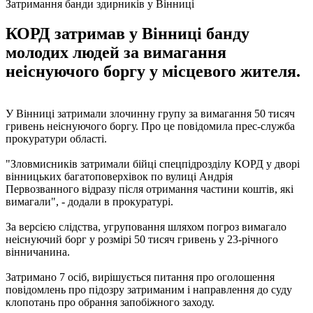
Затримання банди здирників у Вінниці
КОРД затримав у Вінниці банду
молодих людей за вимагання
неіснуючого боргу у місцевого жителя.
У Вінниці затримали злочинну групу за вимагання 50 тисяч
гривень неіснуючого боргу. Про це повідомила прес-служба
прокуратури області.
"Зловмисників затримали бійці спецпідрозділу КОРД у дворі
вінницьких багатоповерхівок по вулиці Андрія
Первозванного відразу після отримання частини коштів, які
вимагали", - додали в прокуратурі.
За версією слідства, угруповання шляхом погроз вимагало
неіснуючий борг у розмірі 50 тисяч гривень у 23-річного
вінничанина.
Затримано 7 осіб, вирішується питання про оголошення
повідомлень про підозру затриманим і направлення до суду
клопотань про обрання запобіжного заходу.