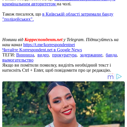
кримінальним авторитетом
на чолі.
Також писалося, що
в Київській області затримали банду
"поліцейських".
Новини від
Корреспондент.net
у Telegram. Підписуйтесь на
наш канал
https://t.me/korrespondentnet
Читайте Korrespondent.net в Google News
ТЕГИ:
Винница
,
видео
,
прокуратура
,
задержание
,
банда
,
вымогательство
Якщо ви помітили помилку, виділіть необхідний текст і
натисніть Ctrl + Enter, щоб повідомити про це редакцію.