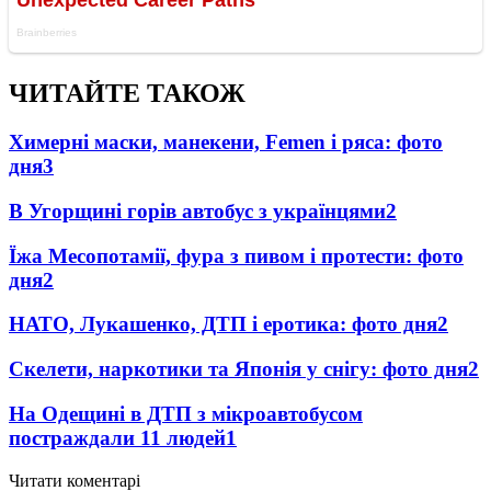
ЧИТАЙТЕ ТАКОЖ
Химерні маски, манекени, Femen і ряса: фото
дня
3
В Угорщині горів автобус з українцями
2
Їжа Месопотамії, фура з пивом і протести: фото
дня
2
НАТО, Лукашенко, ДТП і еротика: фото дня
2
Скелети, наркотики та Японія у снігу: фото дня
2
На Одещині в ДТП з мікроавтобусом
постраждали 11 людей
1
Читати коментарі