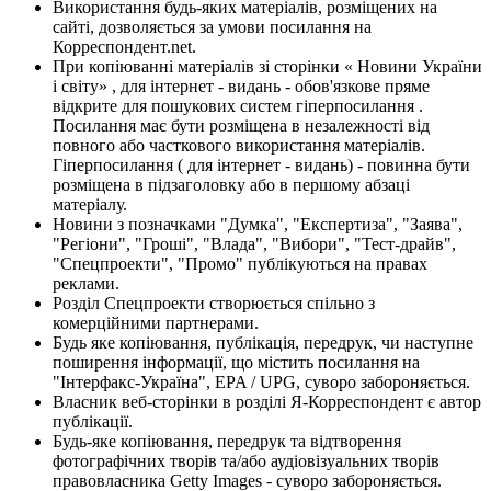
Використання будь-яких матеріалів, розміщених на
сайті, дозволяється за умови посилання на
Корреспондент.net.
При копіюванні матеріалів зі сторінки « Новини України
і світу» , для інтернет - видань - обов'язкове пряме
відкрите для пошукових систем гіперпосилання .
Посилання має бути розміщена в незалежності від
повного або часткового використання матеріалів.
Гіперпосилання ( для інтернет - видань) - повинна бути
розміщена в підзаголовку або в першому абзаці
матеріалу.
Новини з позначками "Думка", "Експертиза", "Заява",
"Регіони", "Гроші", "Влада", "Вибори", "Тест-драйв",
"Спецпроекти", "Промо" публікуються на правах
реклами.
Розділ Спецпроекти створюється спільно з
комерційними партнерами.
Будь яке копіювання, публікація, передрук, чи наступне
поширення інформації, що містить посилання на
"Інтерфакс-Україна", EPA / UPG, суворо забороняється.
Власник веб-сторінки в розділі Я-Корреспондент є автор
публікації.
Будь-яке копіювання, передрук та відтворення
фотографічних творів та/або аудіовізуальних творів
правовласника Getty Images - суворо забороняється.