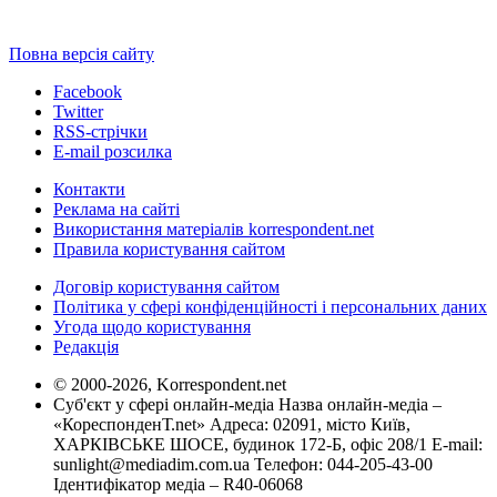
Повна версія сайту
Facebook
Twitter
RSS-стрічки
E-mail розсилка
Контакти
Реклама на сайті
Використання матеріалів korrespondent.net
Правила користування сайтом
Договір користування сайтом
Політика у сфері конфіденційності і персональних даних
Угода щодо користування
Редакція
© 2000-2026, Korrespondent.net
Суб'єкт у сфері онлайн-медіа Назва онлайн-медіа –
«КореспонденТ.net» Адреса: 02091, місто Київ,
ХАРКІВСЬКЕ ШОСЕ, будинок 172-Б, офіс 208/1 E-mail:
sunlight@mediadim.com.ua
Телефон: 044-205-43-00
Ідентифікатор медіа – R40-06068