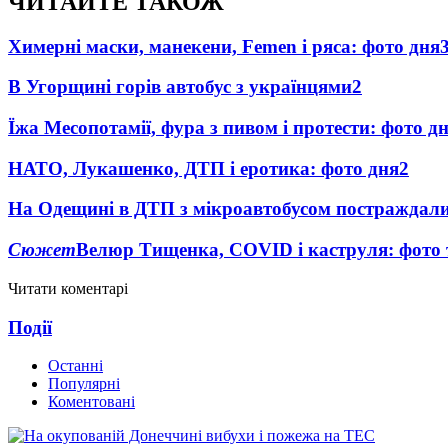
ЧИТАЙТЕ ТАКОЖ
Химерні маски, манекени, Femen і ряса: фото дня
В Угорщині горів автобус з українцями
2
Їжа Месопотамії, фура з пивом і протести: фото д
НАТО, Лукашенко, ДТП і еротика: фото дня
2
На Одещині в ДТП з мікроавтобусом постраждали
Сюжет
Велюр Тищенка, COVID і каструля: фото
Читати коментарі
Події
Останні
Популярні
Коментовані