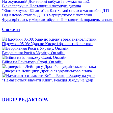
На окупованій Донеччині вибухи і пожежа на ТЕС
В аквапарку на Полтавщині потонула дитина
"Зіштовхнулось 95 авто": в Казахстані сталася масштабна ДТП
Під Києвом сталась ДТП з маршруткою: є потерпілі
Фура врізалась у мікроавтобус на Полтавщині: поранень зазнал
Сюжети
Підсумки 05.08: Удар по Києву і брак антибалістики
Вторгнення Росії в Україну. Онлайн
Війна на Близькому Сході. Онлайн
Диверсія в Лейпцигу. Дрон біля українського літака
"Намагаються зламати Київ". Реакція Заходу на удар
ВИБІР РЕДАКТОРА