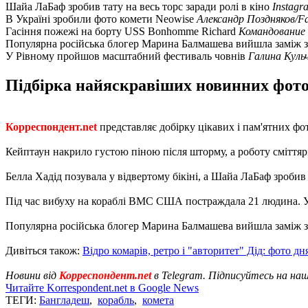
Шайа ЛаБаф зробив тату на весь торс заради ролі в кіно
Instagr
В Україні зробили фото комети Neowise
Александр Поздняков/F
Гасіння пожежі на борту USS Bonhomme Richard
Командование
Популярна російська блогер Марина Балмашева вийшла заміж з
У Рівному пройшов масштабний фестиваль човнів
Галина Куль
Підбірка найяскравіших новинних фотог
Корреспондент.net
представляє добірку цікавих і пам'ятних фо
Кейптаун накрило густою піною після шторму, а роботу сміттяр
Белла Хадід позувала у відвертому бікіні, а Шайа ЛаБаф зробив т
Під час вибуху на кораблі ВМС США постраждала 21 людина. 
Популярна російська блогер Марина Балмашева вийшла заміж за
Дивіться також:
Відро комарів, ретро і "авторитет" Дід: фото дн
Новини від
Корреспондент.net
в Telegram. Підписуйтесь на на
Читайте Korrespondent.net в Google News
ТЕГИ:
Бангладеш
,
корабль
,
комета