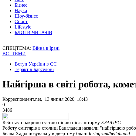
Бізнес
Наука
Шоу-бізнес
Спорт
Lifestyle
БЛОГИ ЧИТАЧІВ
СПЕЦТЕМА:
Війна в Ірані
ВСІ ТЕМИ
Вступ України в ЄС
Теракт в Барселоні
Найгірша в світі робота, комет
Корреспондент.net, 13 липня 2020, 18:43
0
3486
Кейптаун накрило густою піною після шторму
EPA/UPG
Роботу сміттярів в столиці Бангладеш назвали "найгіршою робо
Белла Хадід позувала у відвертому бікіні
Instagram/bellahadid