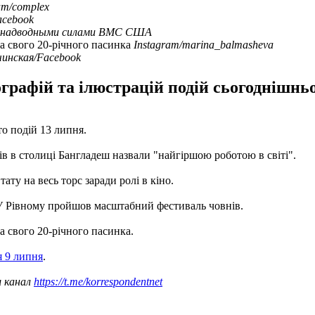
am/complex
acebook
 надводными силами ВМС США
а свого 20-річного пасинка
Instagram/marina_balmasheva
чинская/Facebook
рафій та ілюстрацій подій сьогоднішньог
то подій 13 липня.
ів в столиці Бангладеш назвали "найгіршою роботою в світі".
ату на весь торс заради ролі в кіно.
У Рівному пройшов масштабний фестиваль човнів.
 свого 20-річного пасинка.
я 9 липня
.
ш канал
https://t.me/korrespondentnet