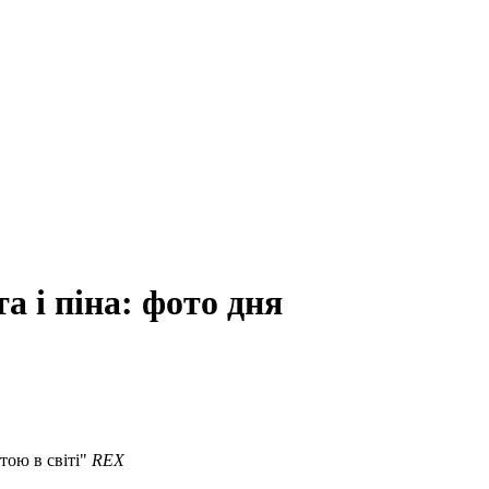
а і піна: фото дня
тою в світі"
REX