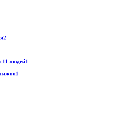
3
ня
2
 11 людей
1
 тижня
1