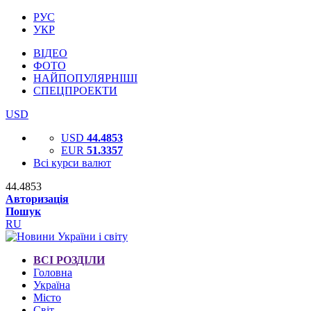
РУС
УКР
ВІДЕО
ФОТО
НАЙПОПУЛЯРНІШІ
СПЕЦПРОЕКТИ
USD
USD
44.4853
EUR
51.3357
Всі курси валют
44.4853
Авторизація
Пошук
RU
ВСІ РОЗДІЛИ
Головна
Україна
Місто
Світ