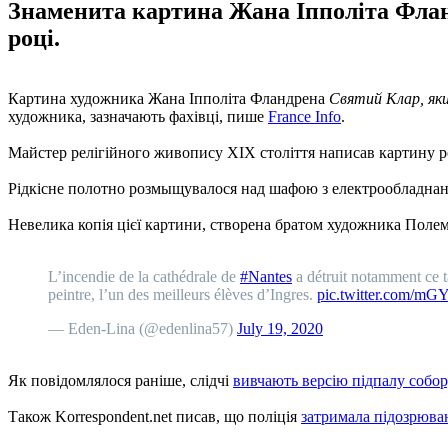
Знаменита картина Жана Іпполіта Фланд
році.
Картина художника Жана Іпполіта Фландрена
Святий Клар, яки
художника, зазначають фахівці, пише
France Info
.
Майстер релігійного живопису XIX століття написав картину ро
Рідкісне полотно розмыщувалося над шафою з електрообладнан
Невелика копія цієї картини, створена братом художника Полем
L’incendie de la cathédrale de
#Nantes
a détruit notamment ce t
peintre, l’un des meilleurs élèves d’Ingres.
pic.twitter.com/m
— Eden-Lina (@edenlina57)
July 19, 2020
Як повідомлялося раніше, слідчі
вивчають версію підпалу собор
Також Korrespondent.net писав, що поліція
затримала підозрюва