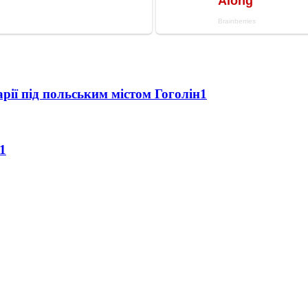
рії під польським містом Гоголін
1
1