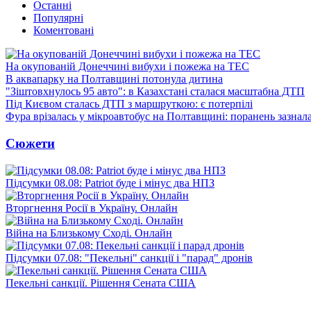
Останні
Популярні
Коментовані
На окупованій Донеччині вибухи і пожежа на ТЕС
В аквапарку на Полтавщині потонула дитина
"Зіштовхнулось 95 авто": в Казахстані сталася масштабна ДТП
Під Києвом сталась ДТП з маршруткою: є потерпілі
Фура врізалась у мікроавтобус на Полтавщині: поранень зазнал
Сюжети
Підсумки 08.08: Patriot буде і мінус два НПЗ
Вторгнення Росії в Україну. Онлайн
Війна на Близькому Сході. Онлайн
Підсумки 07.08: "Пекельні" санкції і "парад" дронів
Пекельні санкції. Рішення Сената США