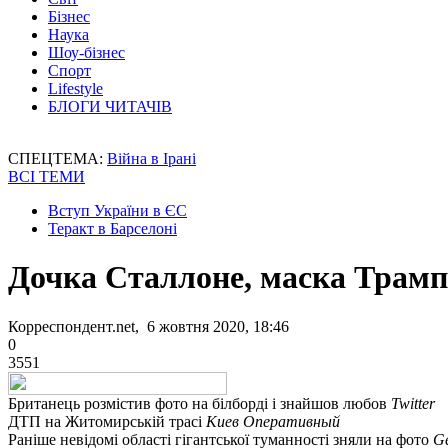
Бізнес
Наука
Шоу-бізнес
Спорт
Lifestyle
БЛОГИ ЧИТАЧІВ
СПЕЦТЕМА:
Війна в Ірані
ВСІ ТЕМИ
Вступ України в ЄС
Теракт в Барселоні
Дочка Сталлоне, маска Трампа
Корреспондент.net, 6 жовтня 2020, 18:46
0
3551
Британець розмістив фото на білборді і знайшов любов
Twitter
ДТП на Житомирській трасі
Киев Оперативный
Раніше невідомі області гігантської туманності зняли на фото
G