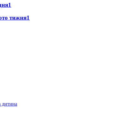
дня
1
фото тижня
1
а дитина