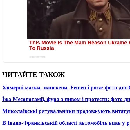
ЧИТАЙТЕ ТАКОЖ
Химерні маски, манекени, Femen і ряса: фото дня
Їжа Месопотамії, фура з пивом і протести: фото д
Миколаївські рятувальники продовжують витягува
В Івано-Франківській області автомобіль впав у р