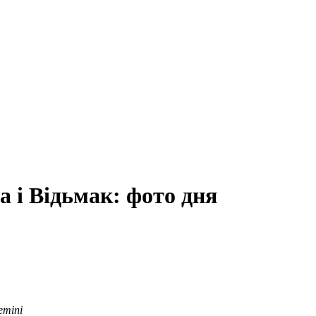
 і Відьмак: фото дня
emini