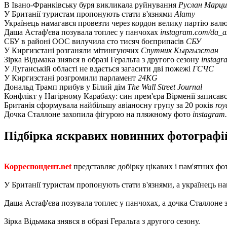
В Івано-Франківську буря викликала руйнування
Руслан Марци
У Британії туристам пропонують стати в'язнями
Alamy
Українець намагався провезти через кордон велику партію вал
Даша Астаф'єва позувала топлес у панчохах
instagram.com/da_as
СБУ в районі ООС вилучила сто тисяч боєприпасів
СБУ
У Киргизстані розганяли мітингуючих
Спутник Кыргызстан
Зірка Відьмака знявся в образі Геральта з другого сезону
instagr
У Луганській області не вдається загасити дві пожежі
ГСЧС
У Киргизстані розгромили парламент
24KG
Дональд Трамп прибув у Білий дім
The Wall Street Journal
Конфлікт у Нагірному Карабаху: син прем'єра Вірменії записав
Британія сформувала найбільшу авіаносну групу за 20 років
roy
Дочка Сталлоне захопила фігурою на пляжному фото
instagram.
Підбірка яскравих новинних фотографій 
Корреспондент.net
представляє добірку цікавих і пам'ятних фо
У Британії туристам пропонують стати в'язнями, а українець н
Даша Астаф'єва позувала топлес у панчохах, а дочка Сталлоне
Зірка Відьмака знявся в образі Геральта з другого сезону.