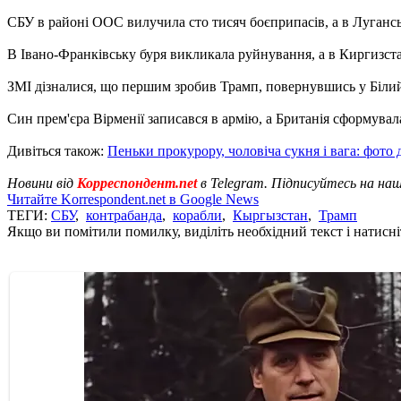
СБУ в районі ООС вилучила сто тисяч боєприпасів, а в Луганськ
В Івано-Франківську буря викликала руйнування, а в Киргизст
ЗМІ дізналися, що першим зробив Трамп, повернувшись у Білий
Син прем'єра Вірменії записався в армію, а Британія сформувал
Дивіться також:
Пеньки прокурору, чоловіча сукня і вага: фото 
Новини від
Корреспондент.net
в Telegram. Підписуйтесь на на
Читайте Korrespondent.net в Google News
ТЕГИ:
СБУ
,
контрабанда
,
корабли
,
Кыргызстан
,
Трамп
Якщо ви помітили помилку, виділіть необхідний текст і натисніт