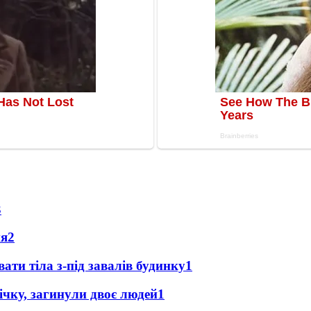
3
ня
2
ти тіла з-під завалів будинку
1
ічку, загинули двоє людей
1