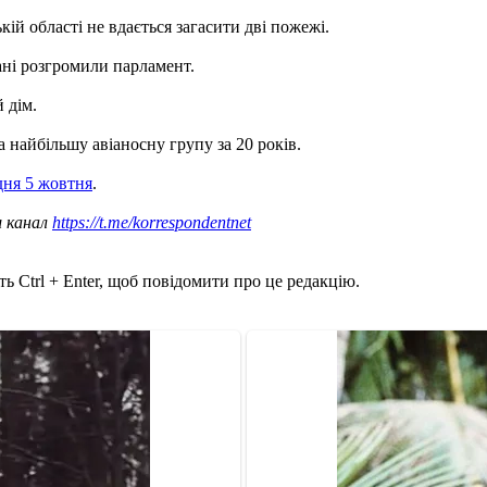
ій області не вдається загасити дві пожежі.
ані розгромили парламент.
 дім.
а найбільшу авіаносну групу за 20 років.
дня 5 жовтня
.
ш канал
https://t.me/korrespondentnet
ь Ctrl + Enter, щоб повідомити про це редакцію.