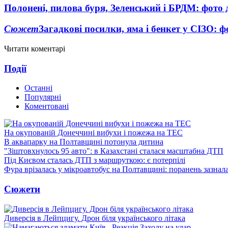
Полонені, пилова буря, Зеленський і БРДМ: фото 
Сюжет
Загадкові посилки, яма і бенкет у СІЗО: 
Читати коментарі
Події
Останні
Популярні
Коментовані
На окупованій Донеччині вибухи і пожежа на ТЕС
В аквапарку на Полтавщині потонула дитина
"Зіштовхнулось 95 авто": в Казахстані сталася масштабна ДТП
Під Києвом сталась ДТП з маршруткою: є потерпілі
Фура врізалась у мікроавтобус на Полтавщині: поранень зазнал
Сюжети
Диверсія в Лейпцигу. Дрон біля українського літака