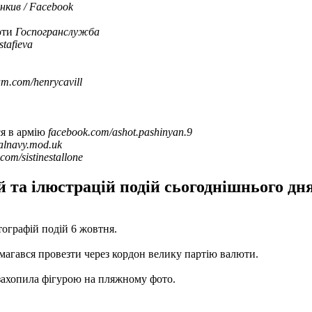
нкив / Facebook
юти
Госпогранслужба
tafieva
am.com/henrycavill
ся в армію
facebook.com/ashot.pashinyan.9
alnavy.mod.uk
com/sistinestallone
та ілюстрацій подій сьогоднішнього дня,
тографій подій 6 жовтня.
амагався провезти через кордон велику партію валюти.
 захопила фігурою на пляжному фото.