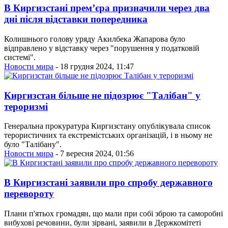
В Киргизстані прем’єра призначили через два
дні після відставки попередника
Колишнього голову уряду Акилбека Жапарова було
відправлено у відставку через "порушення у податковій
системі".
Новости мира
- 18 грудня 2024, 11:47
Киргизстан більше не підозрює "Талібан" у
тероризмі
Генеральна прокуратура Киргизстану опублікувала список
терористичних та екстремістських організацій, і в ньому не
було "Талібану".
Новости мира
- 7 вересня 2024, 01:56
В Киргизстані заявили про спробу державного
перевороту
Плани п'ятьох громадян, що мали при собі зброю та саморобні
вибухові речовини, були зірвані, заявили в Держкомітеті