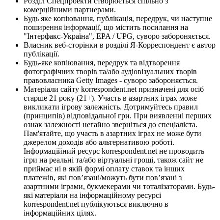
Розділ Спецпроекти створюється спільно з
комерційними партнерами.
Будь яке копіювання, публікація, передрук, чи наступне
поширення інформації, що містить посилання на
"Інтерфакс-Україна", EPA / UPG, суворо забороняється.
Власник веб-сторінки в розділі Я-Корреспондент є автор
публікації.
Будь-яке копіювання, передрук та відтворення
фотографічних творів та/або аудіовізуальних творів
правовласника Getty Images - суворо забороняється.
Матеріали сайту korrespondent.net призначені для осіб
старше 21 року (21+). Участь в азартних іграх може
викликати ігрову залежність. Дотримуйтесь правил
(принципів) відповідальної гри. При виявленні перших
ознак залежності негайно зверніться до спеціаліста.
Пам'ятайте, що участь в азартних іграх не може бути
джерелом доходів або альтернативою роботі.
Інформаційний ресурс korrespondent.net не проводить
ігри на реальні та/або віртуальні гроші, також сайт не
приймає ні в якій формі оплату ставок та інших
платежів, які пов’язані/можуть бути пов’язані з
азартними іграми, букмекерами чи тоталізаторами. Будь-
які матеріали на інформаційному ресурсі
korrespondent.net публікуються виключно в
інформаційних цілях.