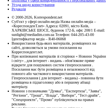
Політика у сфері конфіденційності і персональних даних
Угода щодо користування
Редакція
© 2000-2026, Korrespondent.net
Суб'єкт у сфері онлайн-медіа Назва онлайн-медіа –
«КореспонденТ.net» Адреса: 02091, місто Київ,
ХАРКІВСЬКЕ ШОСЕ, будинок 172-Б, офіс 208/1 E-mail:
sunlight@mediadim.com.ua
Телефон: 044-205-43-00
Ідентифікатор медіа – R40-06068
Використання будь-яких матеріалів, розміщених на
сайті, дозволяється за умови посилання на
Корреспондент.net.
При копіюванні матеріалів зі сторінки « Новини України
і світу» , для інтернет - видань - обов'язкове пряме
відкрите для пошукових систем гіперпосилання .
Посилання має бути розміщена в незалежності від
повного або часткового використання матеріалів.
Гіперпосилання ( для інтернет - видань) - повинна бути
розміщена в підзаголовку або в першому абзаці
матеріалу.
Новини з позначками "Думка", "Експертиза", "Заява",
"Регіони", "Гроші", "Влада", "Вибори", "Тест-драйв",
"Спецпроекти", "Промо" публікуються на правах
реклами.