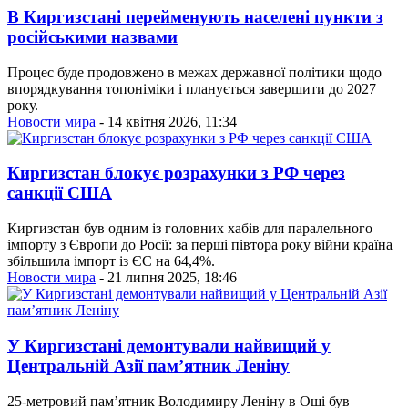
В Киргизстані перейменують населені пункти з
російськими назвами
Процес буде продовжено в межах державної політики щодо
впорядкування топоніміки і планується завершити до 2027
року.
Новости мира
- 14 квітня 2026, 11:34
Киргизстан блокує розрахунки з РФ через
санкції США
Киргизстан був одним із головних хабів для паралельного
імпорту з Європи до Росії: за перші півтора року війни країна
збільшила імпорт із ЄС на 64,4%.
Новости мира
- 21 липня 2025, 18:46
У Киргизстані демонтували найвищий у
Центральній Азії пам’ятник Леніну
25-метровий пам’ятник Володимиру Леніну в Оші був