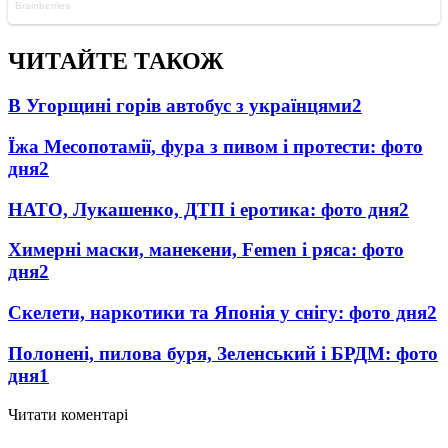
ЧИТАЙТЕ ТАКОЖ
В Угорщині горів автобус з українцями
2
Їжа Месопотамії, фура з пивом і протести: фото
дня
2
НАТО, Лукашенко, ДТП і еротика: фото дня
2
Химерні маски, манекени, Femen і ряса: фото
дня
2
Скелети, наркотики та Японія у снігу: фото дня
2
Полонені, пилова буря, Зеленський і БРДМ: фото
дня
1
Читати коментарі