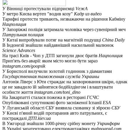
У Вінниці протестували підприємці
VежА
У метро Києва вертеп "водив козу"
Кадр из видео
Тарифні протести тривають, незважаючи на рішення Кабміну
Нацполиция
У Запоріжжі поліція затримала чоловіка через сувенірний меч
Патрульная полиция
У Китаї випробували потяг на магнітній подушці
China Daily
В Індонезії знайшли найдавніший наскельний малюнок
Science Advances
На трасі Київ - Чоп у ДТП загинули двоє братів
Нацполиция
Прип'ять без аварії: яким місто могло бути зараз
instagram.com/goopsik
У Борисполі вилучили золотий годинник з діамантами
Государственная таможенная служба Украины
Антонія Ліверс з Юти страждає на захворювання шкіри, однак
це не завадило їй зайнятися бодібілдінгом і влаштувати
особисте життя
instagram.com/toni_dino
На Закарпатті сталася пожежа в ресторані
ГСЧС
Опубліковані супутникові фото засніженої Іспанії
ESA
У Луганській області СБУ виявила схованку зі зброєю
СБУ
У Києві п'яний водій протаранив авто патрульних, є
постраждалі
ДТП.kiev.ua
В Ужгороді знайшли 1000-річну срібну монету
Укринформ
В Україні запатентовано електровантажівку
mahnograd.com