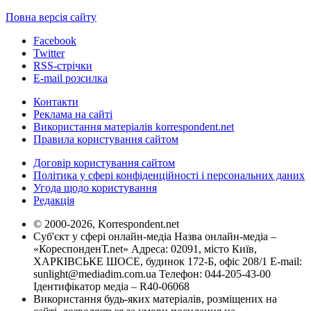
Повна версія сайту
Facebook
Twitter
RSS-стрічки
E-mail розсилка
Контакти
Реклама на сайті
Використання матеріалів korrespondent.net
Правила користування сайтом
Договір користування сайтом
Політика у сфері конфіденційності і персональних даних
Угода щодо користування
Редакція
© 2000-2026, Korrespondent.net
Суб'єкт у сфері онлайн-медіа Назва онлайн-медіа –
«КореспонденТ.net» Адреса: 02091, місто Київ,
ХАРКІВСЬКЕ ШОСЕ, будинок 172-Б, офіс 208/1 E-mail:
sunlight@mediadim.com.ua
Телефон: 044-205-43-00
Ідентифікатор медіа – R40-06068
Використання будь-яких матеріалів, розміщених на