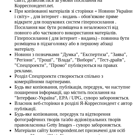
сайті, дозволяється за умови посилання на
Корреспондент.net.
При копіюванні матеріалів зі сторінки « Новини України
і світу» , для інтернет - видань - обов'язкове пряме
відкрите для пошукових систем гіперпосилання .
Посилання має бути розміщена в незалежності від
повного або часткового використання матеріалів.
Гіперпосилання ( для інтернет - видань) - повинна бути
розміщена в підзаголовку або в першому абзаці
матеріалу.
Новини з позначками "Думка", "Експертиза", "Заява",
"Регіони", "Гроші", "Влада", "Вибори", "Тест-драйв",
"Спецпроекти", "Промо" публікуються на правах
реклами.
Розділ Спецпроекти створюється спільно з
комерційними партнерами.
Будь яке копіювання, публікація, передрук, чи наступне
поширення інформації, що містить посилання на
"Інтерфакс-Україна", EPA / UPG, суворо забороняється.
Власник веб-сторінки в розділі Я-Корреспондент є автор
публікації.
Будь-яке копіювання, передрук та відтворення
фотографічних творів та/або аудіовізуальних творів
правовласника Getty Images - суворо забороняється.
Матеріали сайту korrespondent.net призначені для осіб