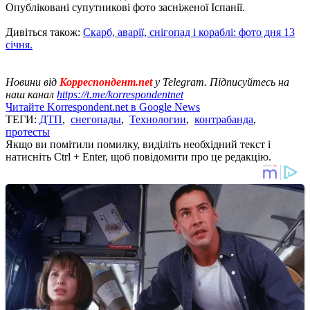
Опубліковані супутникові фото засніженої Іспанії.
Дивіться також:
Скарб, аварії, снігопад і кораблі: фото дня 13
січня.
Новини від
Корреспондент.net
у Telegram. Підписуйтесь на
наш канал
https://t.me/korrespondentnet
Читайте Korrespondent.net в Google News
ТЕГИ:
ДТП
,
снегопады
,
Технологии
,
контрабанда
,
протесты
Якщо ви помітили помилку, виділіть необхідний текст і
натисніть Ctrl + Enter, щоб повідомити про це редакцію.