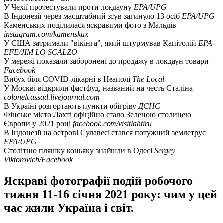
У Чехії протестували проти локдауну
EPA/UPG
В Індонезії через масштабний зсув загинуло 13 осіб
EPA/UPG
Каменських поділилася яскравими фото з Мальдів
instagram.com/kamenskux
У США затримали "вікінга", який штурмував Капітолій
EPA-
EFE/JIM LO SCALZO
У мережі показали заборонені до продажу в локдаун товари
Facebook
Вибух біля COVID-лікарні в Неаполі
The Local
У Москві відкрили фастфуд, названий на честь Сталіна
colonelcassad.livejournal.com
В Україні розгортають пункти обігріву
ДСНС
Фінське місто Лахті офіційно стало Зеленою столицею
Європи у 2021 році
facebook.com/visitlahtiru
В Індонезії на острові Сулавесі стався потужний землетрус
EPA/UPG
Столітню пляшку коньяку знайшли в Одесі
Sergey
Viktorovich/Facebook
Яскраві фотографії подій робочого
тижня 11-16 січня 2021 року: чим у цей
час жили Україна і світ.