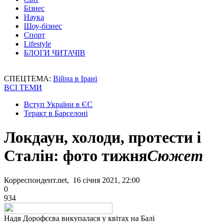
Бізнес
Наука
Шоу-бізнес
Спорт
Lifestyle
БЛОГИ ЧИТАЧІВ
СПЕЦТЕМА:
Війна в Ірані
ВСІ ТЕМИ
Вступ України в ЄС
Теракт в Барселоні
Локдаун, холоди, протести і
Сталін: фото тижня
Сюжет
Корреспондент.net, 16 січня 2021, 22:00
0
934
Надя Дорофєєва викупалася у квітах на Балі