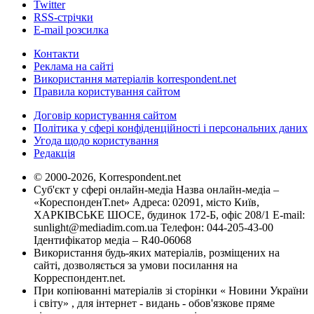
Twitter
RSS-стрічки
E-mail розсилка
Контакти
Реклама на сайті
Використання матеріалів korrespondent.net
Правила користування сайтом
Договір користування сайтом
Політика у сфері конфіденційності і персональних даних
Угода щодо користування
Редакція
© 2000-2026, Korrespondent.net
Суб'єкт у сфері онлайн-медіа Назва онлайн-медіа –
«КореспонденТ.net» Адреса: 02091, місто Київ,
ХАРКІВСЬКЕ ШОСЕ, будинок 172-Б, офіс 208/1 E-mail:
sunlight@mediadim.com.ua
Телефон: 044-205-43-00
Ідентифікатор медіа – R40-06068
Використання будь-яких матеріалів, розміщених на
сайті, дозволяється за умови посилання на
Корреспондент.net.
При копіюванні матеріалів зі сторінки « Новини України
і світу» , для інтернет - видань - обов'язкове пряме