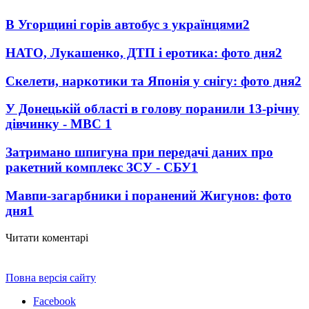
В Угорщині горів автобус з українцями
2
НАТО, Лукашенко, ДТП і еротика: фото дня
2
Скелети, наркотики та Японія у снігу: фото дня
2
У Донецькій області в голову поранили 13-річну
дівчинку - МВС
1
Затримано шпигуна при передачі даних про
ракетний комплекс ЗСУ - СБУ
1
Мавпи-загарбники і поранений Жигунов: фото
дня
1
Читати коментарі
Повна версія сайту
Facebook