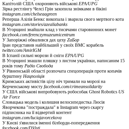
Капітолій США охороняють військові
EPA/UPG
Зірка рестлінгу Челсі Грін захопила знімками в бікіні
instagram.com/chelseaagreen
Реперша Азілія Бенкс викопала і зварила свого мертвого кота
instagram.com/stories/azealiabanks
В Угорщині знайшли клад з тисячами старовинних монет
facebook.com/ferenczymuzeumicentrum
У Запоріжжі обвалився дах цеху
ZаБор
Іран представив найбільший у своїх ВМС корабель
twitter.com/AmirIGM
В Іспанії сильні морози й сніги
EPA/UPG
В Угорщині знашли пляшку з листом українки, написаним 15
років тому
Радіо Свобода
У Рівненській області розпочата спецоперація проти копачів
бурштину
Нацполіція
Кримських активістів цілу ніч тримали на морозі на
Керченському мосту
facebook.com/crimeansolidarity
У США військові випробовують робособак Ghost Robotics
US
Air Force
Словацька модель і колишня велосипедистка Люсія
Яворчекова "постраждала" в Instagram через скаргу
підписника на її відвертий контент
instagram.com/luciajavorcekova
У Києві з'явилися іменні білборди-попередження
facebook.com/DVisti