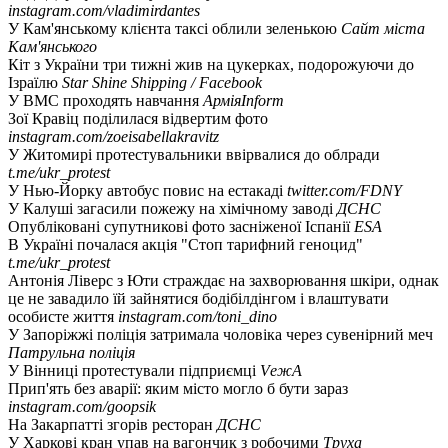
instagram.com/vladimirdantes
У Кам'янському клієнта таксі облили зеленькою
Сайт міста
Кам'янського
Кіт з України три тижні жив на цукерках, подорожуючи до
Ізраїлю
Star Shine Shipping / Facebook
У ВМС проходять навчання
АрміяInform
Зої Кравіц поділилася відвертим фото
instagram.com/zoeisabellakravitz
У Житомирі протестувальники ввірвалися до облради
t.me/ukr_protest
У Нью-Йорку автобус повис на естакаді
twitter.com/FDNY
У Калуші загасили пожежу на хімічному заводі
ДСНС
Опубліковані супутникові фото засніженої Іспанії
ESA
В Україні почалася акція "Стоп тарифний геноцид"
t.me/ukr_protest
Антонія Ліверс з Юти страждає на захворювання шкіри, однак
це не завадило їй зайнятися бодібілдінгом і влаштувати
особисте життя
instagram.com/toni_dino
У Запоріжжі поліція затримала чоловіка через сувенірний меч
Патрульна поліція
У Вінниці протестували підприємці
VежА
Прип'ять без аварії: яким місто могло б бути зараз
instagram.com/goopsik
На Закарпатті згорів ресторан
ДСНС
У Харкові кран упав на вагончик з робочими
Труха