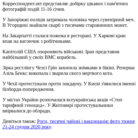
Корреспондент.net представляє добірку цікавих і пам'ятних
фотографій подій 11-16 січня.
У Запоріжжі поліція затримала чоловіка через сувенірний меч.
В Угорщині знайшли скарб з тисячами старовинних монет.
На Закарпатті сталася пожежа в ресторані. У Харкові кран
впав на вагончик з робітниками.
Капітолій США охороняють військові. Іран представив
найбільший у своїх ВМС корабель.
Зірка рестлінгу Челсі Грін захопила знімками в бікіні. Реперша
Азіль Бенкс викопала і зварила свого мертвого кота.
У Чехії протестували проти локдауну. У Києві з'явилися іменні
білборди-попередження.
У містах України розпочалася всеукраїнська акція «Стоп
тарифний геноцид». У Житомирі протестувальники
ввірвалися до облради.
Дивіться також:
Роги, тисячні чайові і вакцинація: фото тижня
21-24 грудня 2020 року
.