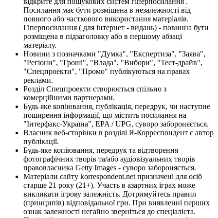
відкрите для пошукових систем гіперпосилання .
Посилання має бути розміщена в незалежності від
повного або часткового використання матеріалів.
Гіперпосилання ( для інтернет - видань) - повинна бути
розміщена в підзаголовку або в першому абзаці
матеріалу.
Новини з позначками "Думка", "Експертиза", "Заява",
"Регіони", "Гроші", "Влада", "Вибори", "Тест-драйв",
"Спецпроекти", "Промо" публікуються на правах
реклами.
Розділ Спецпроекти створюється спільно з
комерційними партнерами.
Будь яке копіювання, публікація, передрук, чи наступне
поширення інформації, що містить посилання на
"Інтерфакс-Україна", EPA / UPG, суворо забороняється.
Власник веб-сторінки в розділі Я-Корреспондент є автор
публікації.
Будь-яке копіювання, передрук та відтворення
фотографічних творів та/або аудіовізуальних творів
правовласника Getty Images - суворо забороняється.
Матеріали сайту korrespondent.net призначені для осіб
старше 21 року (21+). Участь в азартних іграх може
викликати ігрову залежність. Дотримуйтесь правил
(принципів) відповідальної гри. При виявленні перших
ознак залежності негайно зверніться до спеціаліста.