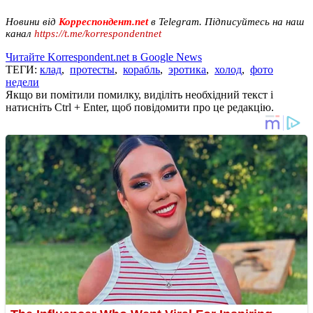
Новини від
Корреспондент.net
в Telegram. Підписуйтесь на наш
канал
https://t.me/korrespondentnet
Читайте Korrespondent.net в Google News
ТЕГИ:
клад
,
протесты
,
корабль
,
эротика
,
холод
,
фото
недели
Якщо ви помітили помилку, виділіть необхідний текст і
натисніть Ctrl + Enter, щоб повідомити про це редакцію.