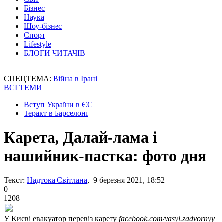
Бізнес
Наука
Шоу-бізнес
Спорт
Lifestyle
БЛОГИ ЧИТАЧІВ
СПЕЦТЕМА:
Війна в Ірані
ВСІ ТЕМИ
Вступ України в ЄС
Теракт в Барселоні
Карета, Далай-лама і
нашийник-пастка: фото дня
Текст:
Надтока Світлана
, 9 березня 2021, 18:52
0
1208
У Києві евакуатор перевіз карету
facebook.com/vasyl.zadvornyy