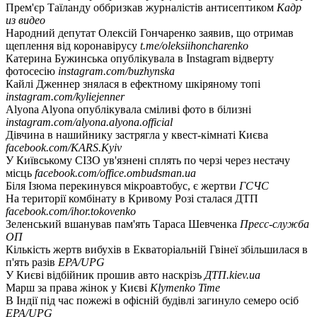
Прем'єр Таїланду оббризкав журналістів антисептиком
Кадр
из видео
Народний депутат Олексій Гончаренко заявив, що отримав
щеплення від коронавірусу
t.me/oleksiihoncharenko
Катерина Бужинська опублікувала в Instagram відверту
фотосесію
instagram.com/buzhynska
Кайлі Дженнер знялася в ефектному шкіряному топі
instagram.com/kyliejenner
Alyona Alyona опублікувала сміливі фото в білизні
instagram.com/alyona.alyona.official
Дівчина в нашийнику застрягла у квест-кімнаті Києва
facebook.com/KARS.Kyiv
У Київському СІЗО ув'язнені сплять по черзі через нестачу
місць
facebook.com/office.ombudsman.ua
Біля Ізюма перекинувся мікроавтобус, є жертви
ГСЧС
На території комбінату в Кривому Розі сталася ДТП
facebook.com/ihor.tokovenko
Зеленський вшанував пам'ять Тараса Шевченка
Пресс-служба
ОП
Кількість жертв вибухів в Екваторіальній Гвінеї збільшилася в
п'ять разів
EPA/UPG
У Києві відбійник прошив авто наскрізь
ДТП.kiev.ua
Марш за права жінок у Києві
Klymenko Time
В Індії під час пожежі в офісній будівлі загинуло семеро осіб
EPA/UPG