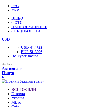
РУС
УКР
ВІДЕО
ФОТО
НАЙПОПУЛЯРНІШІ
СПЕЦПРОЕКТИ
USD
USD
44.4723
EUR
51.3096
Всі курси валют
44.4723
Авторизація
Пошук
RU
ВСІ РОЗДІЛИ
Головна
Україна
Місто
Світ