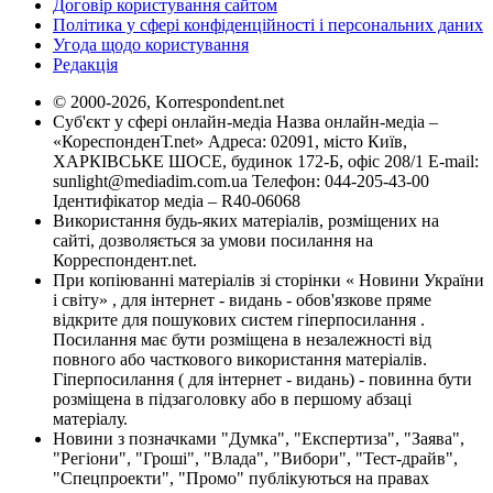
Договір користування сайтом
Політика у сфері конфіденційності і персональних даних
Угода щодо користування
Редакція
© 2000-2026, Korrespondent.net
Суб'єкт у сфері онлайн-медіа Назва онлайн-медіа –
«КореспонденТ.net» Адреса: 02091, місто Київ,
ХАРКІВСЬКЕ ШОСЕ, будинок 172-Б, офіс 208/1 E-mail:
sunlight@mediadim.com.ua
Телефон: 044-205-43-00
Ідентифікатор медіа – R40-06068
Використання будь-яких матеріалів, розміщених на
сайті, дозволяється за умови посилання на
Корреспондент.net.
При копіюванні матеріалів зі сторінки « Новини України
і світу» , для інтернет - видань - обов'язкове пряме
відкрите для пошукових систем гіперпосилання .
Посилання має бути розміщена в незалежності від
повного або часткового використання матеріалів.
Гіперпосилання ( для інтернет - видань) - повинна бути
розміщена в підзаголовку або в першому абзаці
матеріалу.
Новини з позначками "Думка", "Експертиза", "Заява",
"Регіони", "Гроші", "Влада", "Вибори", "Тест-драйв",
"Спецпроекти", "Промо" публікуються на правах