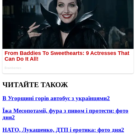
ЧИТАЙТЕ ТАКОЖ
В Угорщині горів автобус з українцями
2
Їжа Месопотамії, фура з пивом і протести: фото
дня
2
НАТО, Лукашенко, ДТП і еротика: фото дня
2