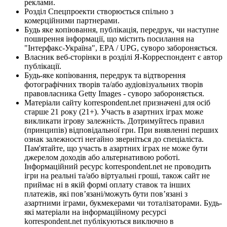
реклами.
Розділ Спецпроекти створюється спільно з
комерційними партнерами.
Будь яке копіювання, публікація, передрук, чи наступне
поширення інформації, що містить посилання на
"Інтерфакс-Україна", EPA / UPG, суворо забороняється.
Власник веб-сторінки в розділі Я-Корреспондент є автор
публікації.
Будь-яке копіювання, передрук та відтворення
фотографічних творів та/або аудіовізуальних творів
правовласника Getty Images - суворо забороняється.
Матеріали сайту korrespondent.net призначені для осіб
старше 21 року (21+). Участь в азартних іграх може
викликати ігрову залежність. Дотримуйтесь правил
(принципів) відповідальної гри. При виявленні перших
ознак залежності негайно зверніться до спеціаліста.
Пам'ятайте, що участь в азартних іграх не може бути
джерелом доходів або альтернативою роботі.
Інформаційний ресурс korrespondent.net не проводить
ігри на реальні та/або віртуальні гроші, також сайт не
приймає ні в якій формі оплату ставок та інших
платежів, які пов’язані/можуть бути пов’язані з
азартними іграми, букмекерами чи тоталізаторами. Будь-
які матеріали на інформаційному ресурсі
korrespondent.net публікуються виключно в