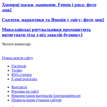
Химерні маски, манекени, Femen і ряса: фото
дня
2
Скелети, наркотики та Японія у снігу: фото дня
2
Миколаївські рятувальники продовжують
витягувати тіла з-під завалів будинку
1
Читати коментарі
Повна версія сайту
Facebook
Twitter
RSS-стрічки
E-mail розсилка
Контакти
Реклама на сайті
Використання матеріалів korrespondent.net
Правила користування сайтом