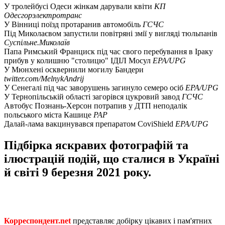
У тролейбусі Одеси жінкам дарували квіти
КП
Одесгорэлектротранс
У Вінниці поїзд протаранив автомобіль
ГСЧС
Під Миколаєвом запустили повітряні змії у вигляді тюльпанів
Суспільне.Миколаїв
Папа Римський Франциск під час свого перебування в Іраку
прибув у колишню "столицю" ІДІЛ Мосул
EPA/UPG
У Мюнхені осквернили могилу Бандери
twitter.com/MelnykAndrij
У Сенегалі під час заворушень загинуло семеро осіб
EPA/UPG
У Тернопільській області загорівся цукровий завод
ГСЧС
Автобус Познань-Херсон потрапив у ДТП неподалік
польського міста Кашице
PAP
Далай-лама вакцинувався препаратом CoviShield
EPA/UPG
Підбірка яскравих фотографій та
ілюстрацій подій, що сталися в Україні
й світі 9 березня 2021 року.
Корреспондент.net
представляє добірку цікавих і пам'ятних