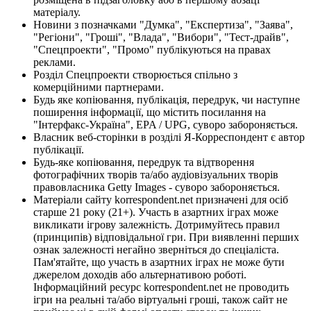
матеріалу.
Новини з позначками "Думка", "Експертиза", "Заява",
"Регіони", "Гроші", "Влада", "Вибори", "Тест-драйв",
"Спецпроекти", "Промо" публікуються на правах
реклами.
Розділ Спецпроекти створюється спільно з
комерційними партнерами.
Будь яке копіювання, публікація, передрук, чи наступне
поширення інформації, що містить посилання на
"Інтерфакс-Україна", EPA / UPG, суворо забороняється.
Власник веб-сторінки в розділі Я-Корреспондент є автор
публікації.
Будь-яке копіювання, передрук та відтворення
фотографічних творів та/або аудіовізуальних творів
правовласника Getty Images - суворо забороняється.
Матеріали сайту korrespondent.net призначені для осіб
старше 21 року (21+). Участь в азартних іграх може
викликати ігрову залежність. Дотримуйтесь правил
(принципів) відповідальної гри. При виявленні перших
ознак залежності негайно зверніться до спеціаліста.
Пам'ятайте, що участь в азартних іграх не може бути
джерелом доходів або альтернативою роботі.
Інформаційний ресурс korrespondent.net не проводить
ігри на реальні та/або віртуальні гроші, також сайт не