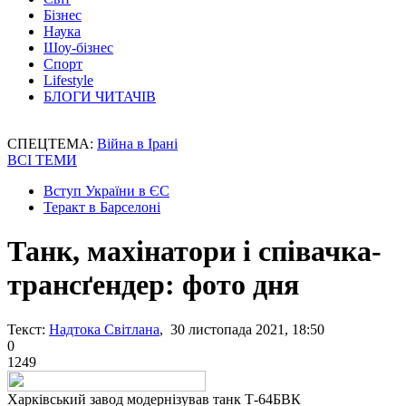
Бізнес
Наука
Шоу-бізнес
Спорт
Lifestyle
БЛОГИ ЧИТАЧІВ
СПЕЦТЕМА:
Війна в Ірані
ВСІ ТЕМИ
Вступ України в ЄС
Теракт в Барселоні
Танк, махінатори і співачка-
трансґендер: фото дня
Текст:
Надтока Світлана
, 30 листопада 2021, 18:50
0
1249
Харківський завод модернізував танк Т-64БВК