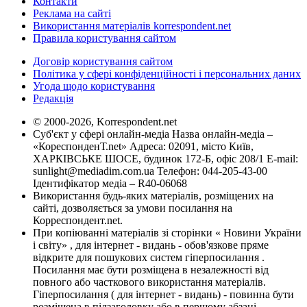
Контакти
Реклама на сайті
Використання матеріалів korrespondent.net
Правила користування сайтом
Договір користування сайтом
Політика у сфері конфіденційності і персональних даних
Угода щодо користування
Редакція
© 2000-2026, Korrespondent.net
Суб'єкт у сфері онлайн-медіа Назва онлайн-медіа –
«КореспонденТ.net» Адреса: 02091, місто Київ,
ХАРКІВСЬКЕ ШОСЕ, будинок 172-Б, офіс 208/1 E-mail:
sunlight@mediadim.com.ua
Телефон: 044-205-43-00
Ідентифікатор медіа – R40-06068
Використання будь-яких матеріалів, розміщених на
сайті, дозволяється за умови посилання на
Корреспондент.net.
При копіюванні матеріалів зі сторінки « Новини України
і світу» , для інтернет - видань - обов'язкове пряме
відкрите для пошукових систем гіперпосилання .
Посилання має бути розміщена в незалежності від
повного або часткового використання матеріалів.
Гіперпосилання ( для інтернет - видань) - повинна бути
розміщена в підзаголовку або в першому абзаці