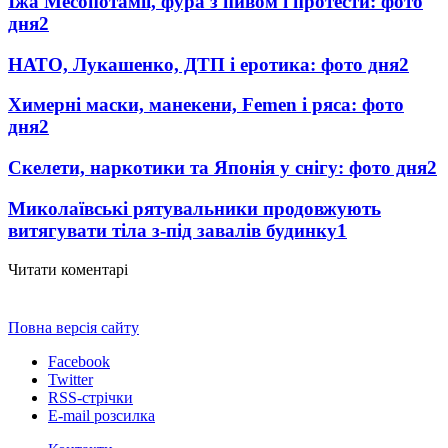
Їжа Месопотамії, фура з пивом і протести: фото
дня
2
НАТО, Лукашенко, ДТП і еротика: фото дня
2
Химерні маски, манекени, Femen і ряса: фото
дня
2
Скелети, наркотики та Японія у снігу: фото дня
2
Миколаївські рятувальники продовжують
витягувати тіла з-під завалів будинку
1
Читати коментарі
Повна версія сайту
Facebook
Twitter
RSS-стрічки
E-mail розсилка