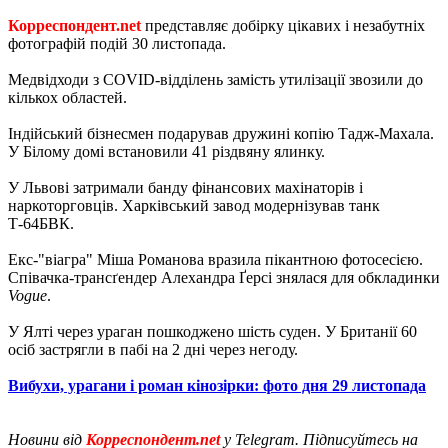
Корреспондент.net
представляє добірку цікавих і незабутніх
фотографій подій 30 листопада.
Медвідходи з COVID-відділень замість утилізації звозили до
кількох областей.
Індійський бізнесмен подарував дружині копію Тадж-Махала.
У Білому домі встановили 41 різдвяну ялинку.
У Львові затримали банду фінансових махінаторів і
наркоторговців. Харківський завод модернізував танк
Т-64БВК.
Екс-"віагра" Міша Романова вразила пікантною фотосесією.
Співачка-трансґендер Алехандра Ґерсі знялася для обкладинки
Vogue
.
У Ялті через ураган пошкоджено шість суден. У Британії 60
осіб застрягли в пабі на 2 дні через негоду.
Вибухи, урагани і роман кінозірки: фото дня 29 листопада
Новини від
Корреспондент.net
у Telegram. Підписуйтесь на