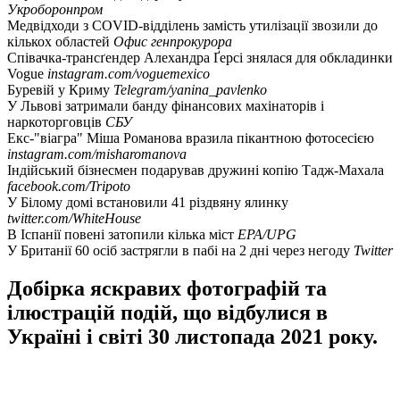
Укроборонпром
Медвідходи з COVID-відділень замість утилізації звозили до
кількох областей
Офис генпрокурора
Співачка-трансґендер Алехандра Ґерсі знялася для обкладинки
Vogue
instagram.com/voguemexico
Буревій у Криму
Telegram/yanina_pavlenko
У Львові затримали банду фінансових махінаторів і
наркоторговців
СБУ
Екс-"віагра" Міша Романова вразила пікантною фотосесією
instagram.com/misharomanova
Індійський бізнесмен подарував дружині копію Тадж-Махала
facebook.com/Tripoto
У Білому домі встановили 41 різдвяну ялинку
twitter.com/WhiteHouse
В Іспанії повені затопили кілька міст
EPA/UPG
У Британії 60 осіб застрягли в пабі на 2 дні через негоду
Twitter
Добірка яскравих фотографій та
ілюстрацій подій, що відбулися в
Україні і світі 30 листопада 2021 року.