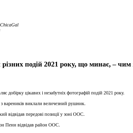
aChicaGal
я
різних подій 2021 року, що минає, – чим 
вляє добірку цікавих і незабутніх фотографій подій 2021 року.
 з вареників виклали величезний рушник.
кий відвідав передові позиції у зоні ООС.
он Пенн відвідав район ООС.