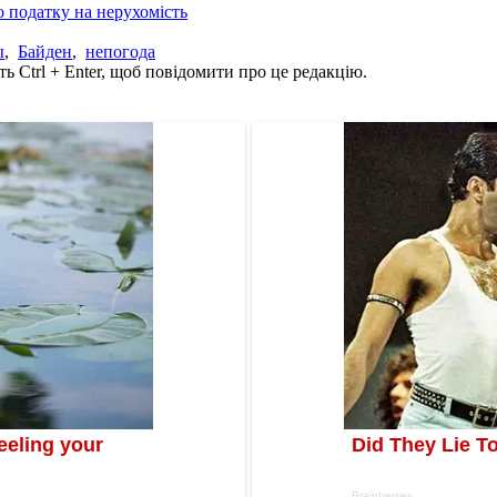
о податку на нерухомість
ы
,
Байден
,
непогода
ь Ctrl + Enter, щоб повідомити про це редакцію.