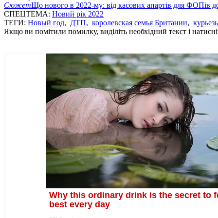
Сюжет
Що нового в 2022-му: від касових апартів для ФОПів д
СПЕЦТЕМА:
Новий рік 2022
ТЕГИ:
Новый год
,
ДТП
,
королевская семья Британии
,
курьез
Якщо ви помітили помилку, виділіть необхідний текст і натисніт