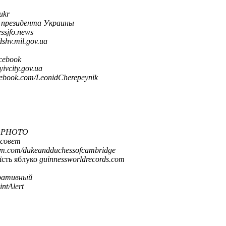
iukr
 президента Украины
ssjfo.news
shv.mil.gov.ua
cebook
yivcity.gov.ua
cebook.com/LeonidCherepeynik
 PHOTO
 совет
am.com/dukeandduchessofcambridge
їсть яблуко
guinnessworldrecords.com
ративный
intAlert