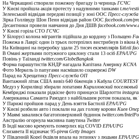
На Черкащині створили пожежну бригаду із черниць
ГСЧС
У Києві пройшла акція протесту з надувними танками
t.me/vest
Зеленський відвідав передові позиції у зоні ООС
Пресс-служба
Зірка Голлівуду Шон Пенн відвідав район ООС
facebook.com/pre
Десантники провели навчання до Дня ДШВ
facebook.com/www.d
У Києві горіла СТО
ГСЧС
У Білорусі колона мігрантів підійшла до кордону з Польщею
Fa
Пожежа в Лаврі: один із трьох потерпілих вистрибнув із вікна
k
На Київщині на переробку здали 25 тисяч екземплярів Біблії
fa
В Омані жертвами потужного циклону стали 13 осіб
EPA/UPG
Повінь у Таїланді
twitter.com/GlobeBangkok
Форма парашутистів КНДР нагадала Капітана Америку
KCNA
Фото Меркель із папугами насмішило соцмережі
DW
Парад на Хрещатику
Пресс-служба ОП
Вантажний літак США вивіз 640 біженців з Кабула
COURTESY
Медуз у Кирилівці збирали лопатами
Кирилловский поселковый
Кембриджі показали рідкісне фото принцеси Шарлотти
instagr
Американка Саманта Рамздел з найбільшим ротом показала, як 
У Парижі пройшов парад у День взяття Бастилії
EPA/UPG
У Києві розбили авто і поклали на дах голову корови
Киев Опе
У Маямі завалився багатоповерховий будинок
twitter.com/IntelPo
Австралію огорнула масивна павутина
Twitter
В Індії масово кремують померлих від COVID
EPA/UPG
Єлизавета ІІ відзначає 95-річчя
Getty Images
У Південній Кореї будівля впала на зупинку з людьми
EPA/UPG