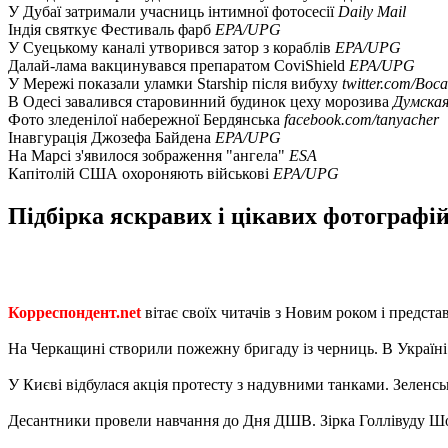
У Дубаї затримали учасниць інтимної фотосесії
Daily Mail
Індія святкує Фестиваль фарб
EPA/UPG
У Суецькому каналі утворився затор з кораблів
EPA/UPG
Далай-лама вакцинувався препаратом CoviShield
EPA/UPG
У Мережі показали уламки Starship після вибуху
twitter.com/Boc
В Одесі завалився старовинний будинок цеху морозива
Думска
Фото зледенілої набережної Бердянська
facebook.com/tanyacher
Інавгурація Джозефа Байдена
EPA/UPG
На Марсі з'явилося зображення "ангела"
ESA
Капітолій США охороняють військові
EPA/UPG
Підбірка яскравих і цікавих фотографій 
Корреспондент.net
вітає своїх читачів з Новим роком і предста
На Черкащині створили пожежну бригаду із черниць. В Україні
У Києві відбулася акція протесту з надувними танками. Зеленсь
Десантники провели навчання до Дня ДШВ. Зірка Голлівуду Ш