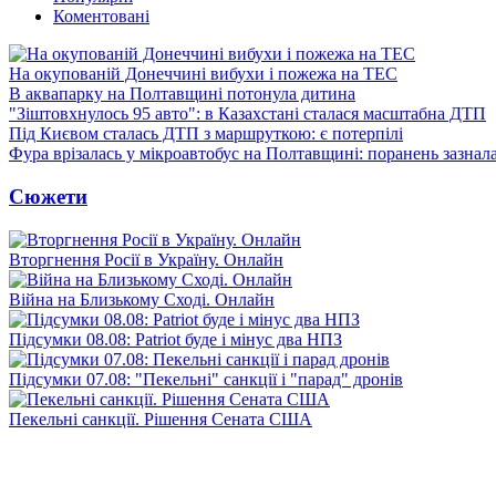
Коментовані
На окупованій Донеччині вибухи і пожежа на ТЕС
В аквапарку на Полтавщині потонула дитина
"Зіштовхнулось 95 авто": в Казахстані сталася масштабна ДТП
Під Києвом сталась ДТП з маршруткою: є потерпілі
Фура врізалась у мікроавтобус на Полтавщині: поранень зазнал
Сюжети
Вторгнення Росії в Україну. Онлайн
Війна на Близькому Сході. Онлайн
Підсумки 08.08: Patriot буде і мінус два НПЗ
Підсумки 07.08: "Пекельні" санкції і "парад" дронів
Пекельні санкції. Рішення Сената США