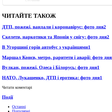
ЧИТАЙТЕ ТАКОЖ
ДТП, пожежі, вандали і коронавірус: фото дня
2
Скелети, наркотики та Японія у снігу: фото дня
2
В Угорщині горів автобус з українцями
1
Маршал Конєв, метро, раритети і аварії: фото дня
Вулкан, пожежі, Одеса і Білорусь: фото дня
1
НАТО, Лукашенко, ДТП і еротика: фото дня
1
Читати коментарі
Події
Останні
Популярні