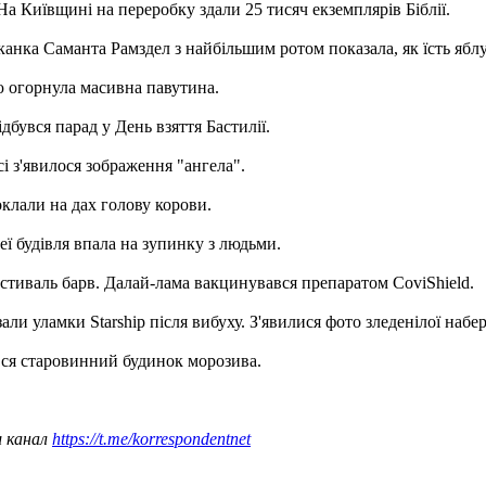
На Київщині на переробку здали 25 тисяч екземплярів Біблії.
ка Саманта Рамздел з найбільшим ротом показала, як їсть яблу
ю огорнула масивна павутина.
бувся парад у День взяття Бастилії.
 з'явилося зображення "ангела".
оклали на дах голову корови.
ї будівля впала на зупинку з людьми.
стиваль барв. Далай-лама вакцинувався препаратом CoviShield.
ли уламки Starship після вибуху. З'явилися фото зледенілої набе
ився старовинний будинок морозива.
ш канал
https://t.me/korrespondentnet