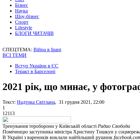
Бізнес
Наука
Шоу-бізнес
Спорт
Lifestyle
БЛОГИ ЧИТАЧІВ
СПЕЦТЕМА:
Війна в Ірані
ВСІ ТЕМИ
Вступ України в ЄС
Теракт в Барселоні
2021 рік, що минає, у фотогра
Текст:
Надтока Світлана
, 31 грудня 2021, 22:00
1
12113
Тренування тероборони у Київській області
Радио Свобода
Помічницю заступника міністра Христину Тишкун у соцмережа
В Україні з вареників виклали найбільший рушник
facebook.co