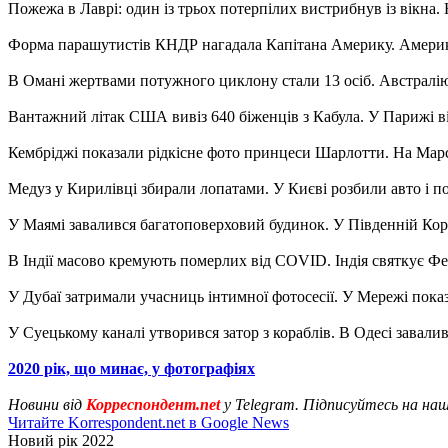
Пожежа в Лаврі: один із трьох потерпілих вистрибнув із вікна. 
Форма парашутистів КНДР нагадала Капітана Америку. Американ
В Омані жертвами потужного циклону стали 13 осіб. Австралі
Вантажний літак США вивіз 640 біженців з Кабула. У Парижі від
Кембріджі показали рідкісне фото принцеси Шарлотти. На Марсі
Медуз у Кирилівці збирали лопатами. У Києві розбили авто і п
У Маямі завалився багатоповерховий будинок. У Південній Коре
В Індії масово кремують померлих від COVID. Індія святкує Фе
У Дубаї затримали учасниць інтимної фотосесії. У Мережі показа
У Суецькому каналі утворився затор з кораблів. В Одесі завал
2020 рік, що минає, у фотографіях
Новини від
Корреспондент.net
у Telegram. Підписуйтесь на на
Читайте Korrespondent.net в Google News
Новий рік 2022