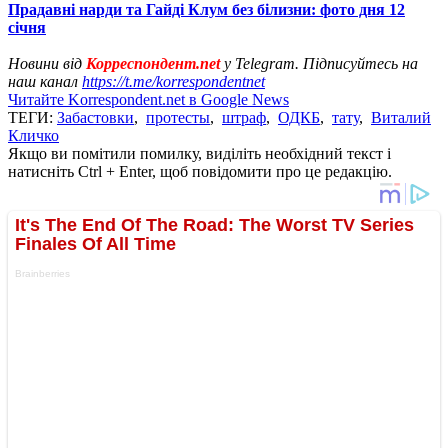
Прадавні нарди та Гайді Клум без білизни: фото дня 12
січня
Новини від
Корреспондент.net
у Telegram. Підписуйтесь на
наш канал
https://t.me/korrespondentnet
Читайте Korrespondent.net в Google News
ТЕГИ:
Забастовки
,
протесты
,
штраф
,
ОДКБ
,
тату
,
Виталий
Кличко
Якщо ви помітили помилку, виділіть необхідний текст і
натисніть Ctrl + Enter, щоб повідомити про це редакцію.