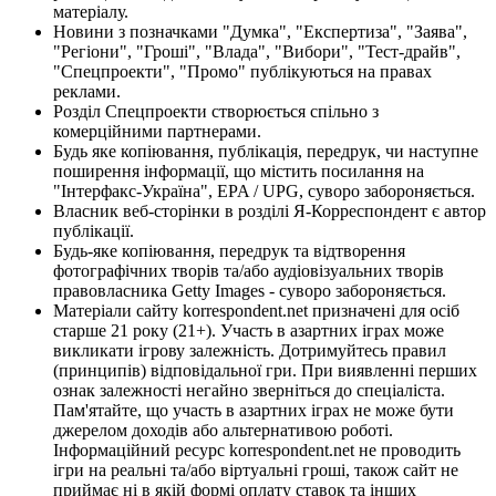
матеріалу.
Новини з позначками "Думка", "Експертиза", "Заява",
"Регіони", "Гроші", "Влада", "Вибори", "Тест-драйв",
"Спецпроекти", "Промо" публікуються на правах
реклами.
Розділ Спецпроекти створюється спільно з
комерційними партнерами.
Будь яке копіювання, публікація, передрук, чи наступне
поширення інформації, що містить посилання на
"Інтерфакс-Україна", EPA / UPG, суворо забороняється.
Власник веб-сторінки в розділі Я-Корреспондент є автор
публікації.
Будь-яке копіювання, передрук та відтворення
фотографічних творів та/або аудіовізуальних творів
правовласника Getty Images - суворо забороняється.
Матеріали сайту korrespondent.net призначені для осіб
старше 21 року (21+). Участь в азартних іграх може
викликати ігрову залежність. Дотримуйтесь правил
(принципів) відповідальної гри. При виявленні перших
ознак залежності негайно зверніться до спеціаліста.
Пам'ятайте, що участь в азартних іграх не може бути
джерелом доходів або альтернативою роботі.
Інформаційний ресурс korrespondent.net не проводить
ігри на реальні та/або віртуальні гроші, також сайт не
приймає ні в якій формі оплату ставок та інших