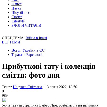
Бізнес
Наука
Шоу-бізнес
Спорт
Lifestyle
БЛОГИ ЧИТАЧІВ
СПЕЦТЕМА:
Війна в Ірані
ВСІ ТЕМИ
Вступ України в ЄС
Теракт в Барселоні
Прибуткові тату і колекція
сміття: фото дня
Текст:
Надтока Світлана
, 13 січня 2022, 18:50
0
989
Уся в тату австралійка Ембер Люк розбагатіла на інтимних