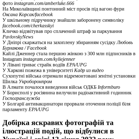
фото
instagram.com/amberluke.666
На Миколаївщині понтонний міст просів під вагою фури
Оксана Корсак/facebook
У шкільному підручнику знайшли заборонену символіку
facebook.com/cherkasskyi
Кличко відзвітував про сплачений штраф за паркування
PavlovskyNews
У Дніпрі скаржаться на захоплену збиранням сусідку
Любовь
Бурлакова / Facebook
Кайлі Дженнер стала першою жінкою з 300 млн підписників в
Instagram
instagram.com/kyliejenner
У Лівані триває страйк водіїв
EPA/UPG
У Харкові пожежа в університеті
Кадр из видео
Сухопутні війська отримали відремонтовані зенітні установки
Шилка
Укроборонпром
В Алмати почалося виведення військ ОДКБ
Informburo
У Борисполі у росіянина вилучили радіоактивний годинник
Госпогранслужба
У Болгарії антивакцинатори прорвали оточення поліції біля
парламенту
EPA/UPG
Добірка яскравих фотографій та
ілюстрацій подій, що відбулися в