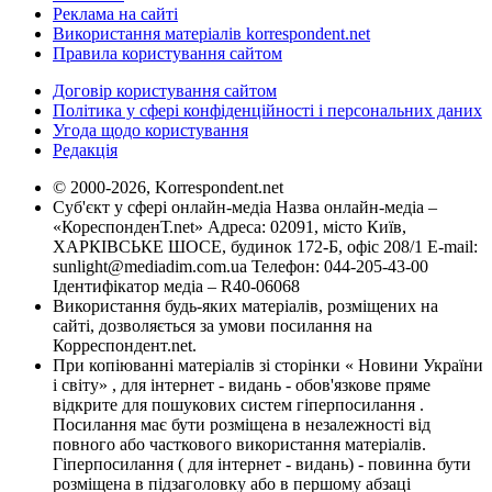
Реклама на сайті
Використання матеріалів korrespondent.net
Правила користування сайтом
Договір користування сайтом
Політика у сфері конфіденційності і персональних даних
Угода щодо користування
Редакція
© 2000-2026, Korrespondent.net
Суб'єкт у сфері онлайн-медіа Назва онлайн-медіа –
«КореспонденТ.net» Адреса: 02091, місто Київ,
ХАРКІВСЬКЕ ШОСЕ, будинок 172-Б, офіс 208/1 E-mail:
sunlight@mediadim.com.ua
Телефон: 044-205-43-00
Ідентифікатор медіа – R40-06068
Використання будь-яких матеріалів, розміщених на
сайті, дозволяється за умови посилання на
Корреспондент.net.
При копіюванні матеріалів зі сторінки « Новини України
і світу» , для інтернет - видань - обов'язкове пряме
відкрите для пошукових систем гіперпосилання .
Посилання має бути розміщена в незалежності від
повного або часткового використання матеріалів.
Гіперпосилання ( для інтернет - видань) - повинна бути
розміщена в підзаголовку або в першому абзаці