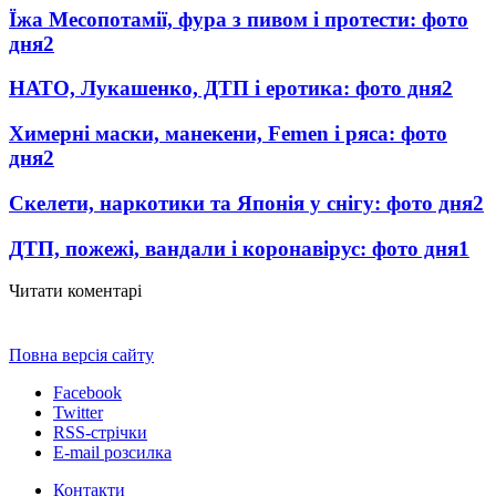
Їжа Месопотамії, фура з пивом і протести: фото
дня
2
НАТО, Лукашенко, ДТП і еротика: фото дня
2
Химерні маски, манекени, Femen і ряса: фото
дня
2
Скелети, наркотики та Японія у снігу: фото дня
2
ДТП, пожежі, вандали і коронавірус: фото дня
1
Читати коментарі
Повна версія сайту
Facebook
Twitter
RSS-стрічки
E-mail розсилка
Контакти