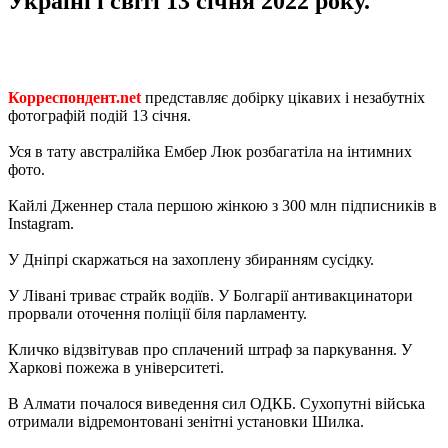
Україні і світі 13 січня 2022 року.
Корреспондент.net
представляє добірку цікавих і незабутніх
фотографій подій 13 січня.
Уся в тату австралійка Ембер Люк розбагатіла на інтимних
фото.
Кайлі Дженнер стала першою жінкою з 300 млн підписників в
Instagram.
У Дніпрі скаржаться на захоплену збиранням сусідку.
У Лівані триває страйк водіїв. У Болгарії антивакцинатори
прорвали оточення поліції біля парламенту.
Кличко відзвітував про сплачений штраф за паркування. У
Харкові пожежа в університеті.
В Алмати почалося виведення сил ОДКБ. Сухопутні війська
отримали відремонтовані зенітні установки Шилка.