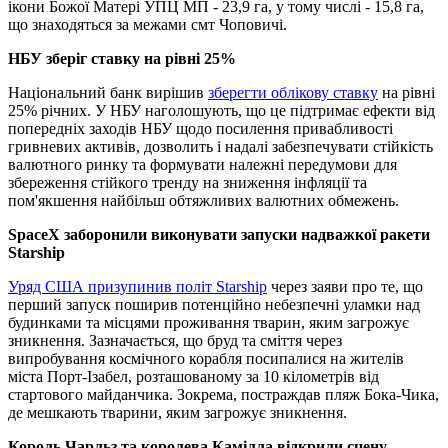
ікони Божої Матері УПЦ МП - 23,9 га, у тому числі - 15,8 га,
що знаходяться за межами смт Чоповичі.
НБУ зберіг ставку на рівні 25%
Національний банк вирішив
зберегти облікову ставку
на рівні
25% річних. У НБУ наголошують, що це підтримає ефекти від
попередніх заходів НБУ щодо посилення привабливості
гривневих активів, дозволить і надалі забезпечувати стійкість
валютного ринку та формувати належні передумови для
збереження стійкого тренду на зниження інфляції та
пом'якшення найбільш обтяжливих валютних обмежень.
SpaceX заборонили виконувати запуски надважкої ракети
Starship
Уряд США призупинив політ Starship
через заяви про те, що
перший запуск поширив потенційно небезпечні уламки над
будинками та місцями проживання тварин, яким загрожує
зникнення. Зазначається, що бруд та сміття через
випробування космічного корабля посипалися на жителів
міста Порт-Ізабел, розташованому за 10 кілометрів від
стартового майданчика. Зокрема, постраждав пляж Бока-Чика,
де мешкають тварини, яким загрожує зникнення.
Король Чарльз та королева Камілла відкрили сцену