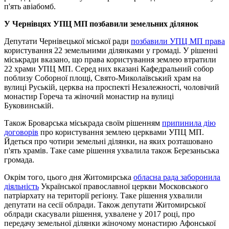
п'ять авіабомб.
У Чернівцях УПЦ МП позбавили земельних ділянок
Депутати Чернівецької міської ради
позбавили УПЦ МП права
користування 22 земельними ділянками у громаді. У рішенні
міськради вказано, що права користування землею втратили
22 храми УПЦ МП. Серед них вказані Кафедральний собор
поблизу Соборної площі, Свято-Миколаївський храм на
вулиці Руській, церква на проспекті Незалежності, чоловічий
монастир Гореча та жіночий монастир на вулиці
Буковинській.
Також Броварська міськрада своїм рішенням
припинила дію
договорів
про користування землею церквами УПЦ МП.
Йдеться про чотири земельні ділянки, на яких розташовано
п'ять храмів. Таке саме рішення ухвалила також Березаньська
громада.
Окрім того, цього дня Житомирська
обласна рада заборонила
діяльність
Української православної церкви Московського
патріархату на території регіону. Таке рішення ухвалили
депутати на сесії облради. Також депутати Житомирської
облради скасували рішення, ухвалене у 2017 році, про
передачу земельної ділянки жіночому монастирю Афонської