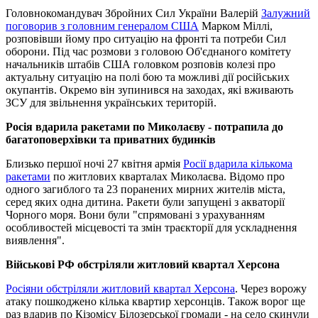
Головнокомандувач Збройних Сил України Валерій
Залужний
поговорив з головним генералом США
Марком Міллі,
розповівши йому про ситуацію на фронті та потреби Сил
оборони. Під час розмови з головою Об'єднаного комітету
начальників штабів США головком розповів колезі про
актуальну ситуацію на полі бою та можливі дії російських
окупантів. Окремо він зупинився на заходах, які вживають
ЗСУ для звільнення українських територій.
Росія вдарила ракетами по Миколаєву - потрапила до
багатоповерхівки та приватних будинків
Близько першої ночі 27 квітня армія
Росії вдарила кількома
ракетами
по житлових кварталах Миколаєва. Відомо про
одного загиблого та 23 поранених мирних жителів міста,
серед яких одна дитина. Ракети були запущені з акваторії
Чорного моря. Вони були "спрямовані з урахуванням
особливостей місцевості та змін траєкторії для ускладнення
виявлення".
Військові РФ обстріляли житловий квартал Херсона
Росіяни обстріляли житловий квартал Херсона
. Через ворожу
атаку пошкоджено кілька квартир херсонців. Також ворог ще
раз вдарив по Кізомісу Білозерської громади - на село скинули