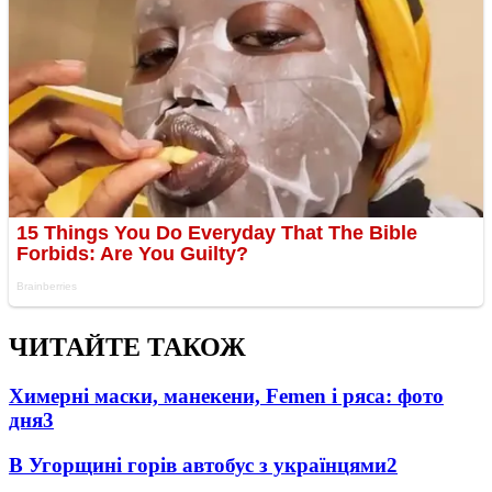
ЧИТАЙТЕ ТАКОЖ
Химерні маски, манекени, Femen і ряса: фото
дня
3
В Угорщині горів автобус з українцями
2