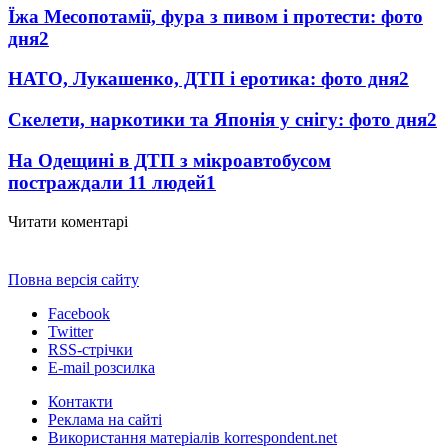
Їжа Месопотамії, фура з пивом і протести: фото
дня
2
НАТО, Лукашенко, ДТП і еротика: фото дня
2
Скелети, наркотики та Японія у снігу: фото дня
2
На Одещині в ДТП з мікроавтобусом
постраждали 11 людей
1
Читати коментарі
Повна версія сайту
Facebook
Twitter
RSS-стрічки
E-mail розсилка
Контакти
Реклама на сайті
Використання матеріалів korrespondent.net