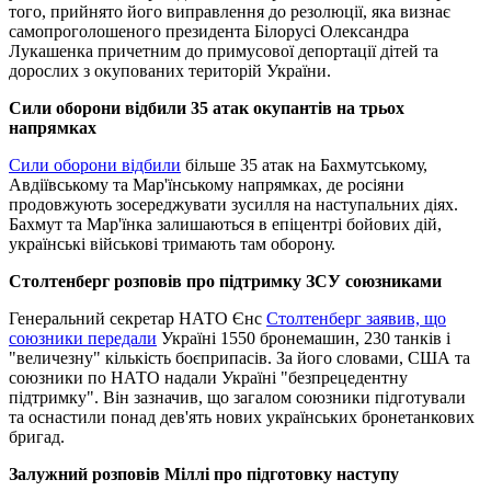
того, прийнято його виправлення до резолюції, яка визнає
самопроголошеного президента Білорусі Олександра
Лукашенка причетним до примусової депортації дітей та
дорослих з окупованих територій України.
Сили оборони відбили 35 атак окупантів на трьох
напрямках
Сили оборони відбили
більше 35 атак на Бахмутському,
Авдіївському та Мар'їнському напрямках, де росіяни
продовжують зосереджувати зусилля на наступальних діях.
Бахмут та Мар'їнка залишаються в епіцентрі бойових дій,
українські військові тримають там оборону.
Столтенберг розповів про підтримку ЗСУ союзниками
Генеральний секретар НАТО Єнс
Столтенберг заявив, що
союзники передали
Україні 1550 бронемашин, 230 танків і
"величезну" кількість боєприпасів. За його словами, США та
союзники по НАТО надали Україні "безпрецедентну
підтримку". Він зазначив, що загалом союзники підготували
та оснастили понад дев'ять нових українських бронетанкових
бригад.
Залужний розповів Міллі про підготовку наступу