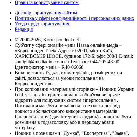
Правила користування сайтом
Договір користування сайтом
Політика у сфері конфіденційності і персональних даних
Угода щодо користування
Редакція
© 2000-2026, Korrespondent.net
Суб'єкт у сфері онлайн-медіа Назва онлайн-медіа –
«КореспонденТ.net» Адреса: 02091, місто Київ,
ХАРКІВСЬКЕ ШОСЕ, будинок 172-Б, офіс 208/1 E-mail:
sunlight@mediadim.com.ua
Телефон: 044-205-43-00
Ідентифікатор медіа – R40-06068
Використання будь-яких матеріалів, розміщених на
сайті, дозволяється за умови посилання на
Корреспондент.net.
При копіюванні матеріалів зі сторінки « Новини України
і світу» , для інтернет - видань - обов'язкове пряме
відкрите для пошукових систем гіперпосилання .
Посилання має бути розміщена в незалежності від
повного або часткового використання матеріалів.
Гіперпосилання ( для інтернет - видань) - повинна бути
розміщена в підзаголовку або в першому абзаці
матеріалу.
Новини з позначками "Думка", "Експертиза", "Заява",