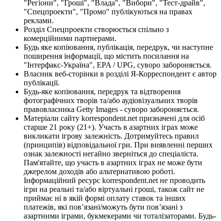
"Регіони", "Гроші", "Влада", "Вибори", "Тест-драйв",
"Спецпроекти", "Промо" публікуються на правах
реклами.
Розділ Спецпроекти створюється спільно з
комерційними партнерами.
Будь яке копіювання, публікація, передрук, чи наступне
поширення інформації, що містить посилання на
"Інтерфакс-Україна", EPA / UPG, суворо забороняється.
Власник веб-сторінки в розділі Я-Корреспондент є автор
публікації.
Будь-яке копіювання, передрук та відтворення
фотографічних творів та/або аудіовізуальних творів
правовласника Getty Images - суворо забороняється.
Матеріали сайту korrespondent.net призначені для осіб
старше 21 року (21+). Участь в азартних іграх може
викликати ігрову залежність. Дотримуйтесь правил
(принципів) відповідальної гри. При виявленні перших
ознак залежності негайно зверніться до спеціаліста.
Пам'ятайте, що участь в азартних іграх не може бути
джерелом доходів або альтернативою роботі.
Інформаційний ресурс korrespondent.net не проводить
ігри на реальні та/або віртуальні гроші, також сайт не
приймає ні в якій формі оплату ставок та інших
платежів, які пов’язані/можуть бути пов’язані з
азартними іграми, букмекерами чи тоталізаторами. Будь-