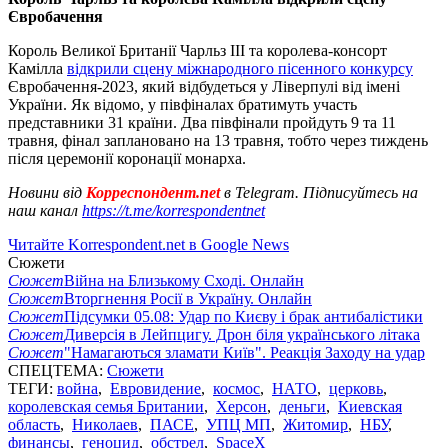
Євробачення
Король Великої Британії Чарльз ІІІ та королева-консорт
Камілла
відкрили сцену міжнародного пісенного конкурсу
Євробачення-2023, який відбудеться у Ліверпулі від імені
України. Як відомо, у півфіналах братимуть участь
представники 31 країни. Два півфінали пройдуть 9 та 11
травня, фінал заплановано на 13 травня, тобто через тиждень
після церемонії коронації монарха.
Новини від
Корреспондент.net
в Telegram. Підписуйтесь на
наш канал
https://t.me/korrespondentnet
Читайте Korrespondent.net в Google News
Сюжети
Сюжет
Війна на Близькому Сході. Онлайн
Сюжет
Вторгнення Росії в Україну. Онлайн
Сюжет
Підсумки 05.08: Удар по Києву і брак антибалістики
Сюжет
Диверсія в Лейпцигу. Дрон біля українського літака
Сюжет
"Намагаються зламати Київ". Реакція Заходу на удар
СПЕЦТЕМА:
Сюжети
ТЕГИ:
война
,
Евровидение
,
космос
,
НАТО
,
церковь
,
королевская семья Британии
,
Херсон
,
деньги
,
Киевская
область
,
Николаев
,
ПАСЕ
,
УПЦ МП
,
Житомир
,
НБУ
,
финансы
,
геноцид
,
обстрел
,
SpaceX