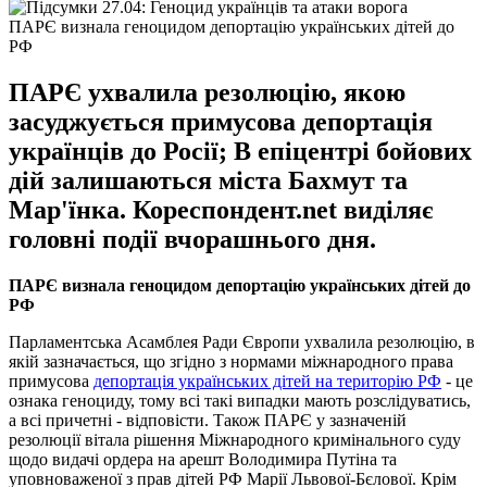
ПАРЄ визнала геноцидом депортацію українських дітей до
РФ
ПАРЄ ухвалила резолюцію, якою
засуджується примусова депортація
українців до Росії; В епіцентрі бойових
дій залишаються міста Бахмут та
Мар'їнка. Кореспондент.net виділяє
головні події вчорашнього дня.
ПАРЄ визнала геноцидом депортацію українських дітей до
РФ
Парламентська Асамблея Ради Європи ухвалила резолюцію, в
якій зазначається, що згідно з нормами міжнародного права
примусова
депортація українських дітей на територію РФ
- це
ознака геноциду, тому всі такі випадки мають розслідуватись,
а всі причетні - відповісти. Також ПАРЄ у зазначеній
резолюції вітала рішення Міжнародного кримінального суду
щодо видачі ордера на арешт Володимира Путіна та
уповноваженої з прав дітей РФ Марії Львової-Бєлової. Крім