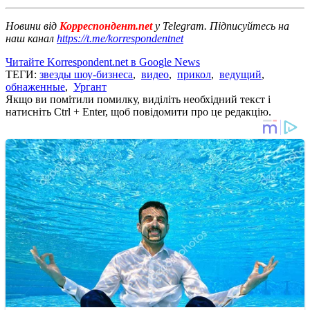
Новини від
Корреспондент.net
у Telegram. Підписуйтесь на
наш канал
https://t.me/korrespondentnet
Читайте Korrespondent.net в Google News
ТЕГИ:
звезды шоу-бизнеса
,
видео
,
прикол
,
ведущий
,
обнаженные
,
Ургант
Якщо ви помітили помилку, виділіть необхідний текст і
натисніть Ctrl + Enter, щоб повідомити про це редакцію.