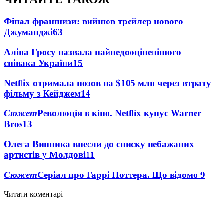
Фінал франшизи: вийшов трейлер нового
Джуманджі
63
Аліна Гросу назвала найнедооціненішого
співака України
15
Netflix отримала позов на $105 млн через втрату
фільму з Кейджем
14
Сюжет
Революція в кіно. Netflix купує Warner
Bros
13
Олега Винника внесли до списку небажаних
артистів у Молдові
11
Сюжет
Серіал про Гаррі Поттера. Що відомо
9
Читати коментарі