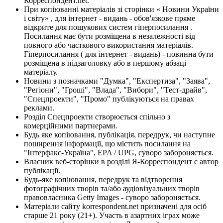
Корреспондент.net.
При копіюванні матеріалів зі сторінки « Новини України
і світу» , для інтернет - видань - обов'язкове пряме
відкрите для пошукових систем гіперпосилання .
Посилання має бути розміщена в незалежності від
повного або часткового використання матеріалів.
Гіперпосилання ( для інтернет - видань) - повинна бути
розміщена в підзаголовку або в першому абзаці
матеріалу.
Новини з позначками "Думка", "Експертиза", "Заява",
"Регіони", "Гроші", "Влада", "Вибори", "Тест-драйв",
"Спецпроекти", "Промо" публікуються на правах
реклами.
Розділ Спецпроекти створюється спільно з
комерційними партнерами.
Будь яке копіювання, публікація, передрук, чи наступне
поширення інформації, що містить посилання на
"Інтерфакс-Україна", EPA / UPG, суворо забороняється.
Власник веб-сторінки в розділі Я-Корреспондент є автор
публікації.
Будь-яке копіювання, передрук та відтворення
фотографічних творів та/або аудіовізуальних творів
правовласника Getty Images - суворо забороняється.
Матеріали сайту korrespondent.net призначені для осіб
старше 21 року (21+). Участь в азартних іграх може