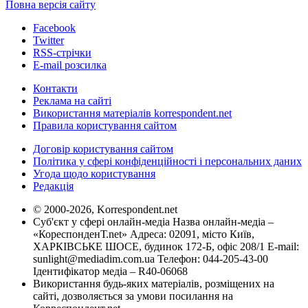
Повна версія сайту
Facebook
Twitter
RSS-стрічки
E-mail розсилка
Контакти
Реклама на сайті
Використання матеріалів korrespondent.net
Правила користування сайтом
Договір користування сайтом
Політика у сфері конфіденційності і персональних даних
Угода щодо користування
Редакція
© 2000-2026, Korrespondent.net
Суб'єкт у сфері онлайн-медіа Назва онлайн-медіа –
«КореспонденТ.net» Адреса: 02091, місто Київ,
ХАРКІВСЬКЕ ШОСЕ, будинок 172-Б, офіс 208/1 E-mail:
sunlight@mediadim.com.ua
Телефон: 044-205-43-00
Ідентифікатор медіа – R40-06068
Використання будь-яких матеріалів, розміщених на
сайті, дозволяється за умови посилання на