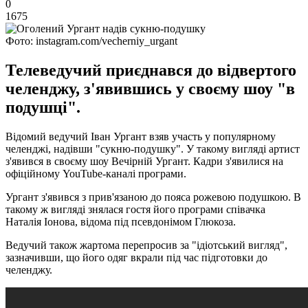
0
1675
Фото: instagram.com/vecherniy_urgant
Телеведучий приєднався до відвертого
челенджу, з'явившись у своєму шоу "в
подушці".
Відомий ведучий Іван Ургант взяв участь у популярному
челенджі, надівши "сукню-подушку". У такому вигляді артист
з'явився в своєму шоу Вечірній Ургант. Кадри з'явилися на
офіційному YouTube-каналі програми.
Ургант з'явився з прив'язаною до пояса рожевою подушкою. В
такому ж вигляді знялася гостя його програми співачка
Наталія Іонова, відома під псевдонімом Глюкоза.
Ведучий також жартома перепросив за "ідіотський вигляд",
зазначивши, що його одяг вкрали під час підготовки до
челенджу.