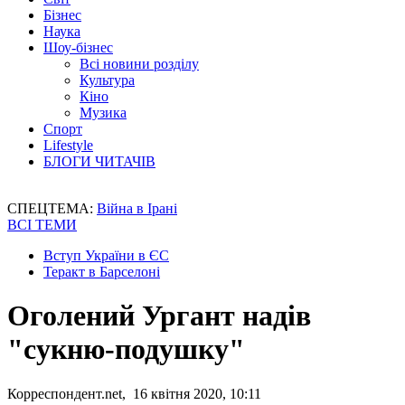
Бізнес
Наука
Шоу-бізнес
Всі новини розділу
Культура
Кіно
Музика
Спорт
Lifestyle
БЛОГИ ЧИТАЧІВ
СПЕЦТЕМА:
Війна в Ірані
ВСІ ТЕМИ
Вступ України в ЄС
Теракт в Барселоні
Оголений Ургант надів
"сукню-подушку"
Корреспондент.net, 16 квітня 2020, 10:11