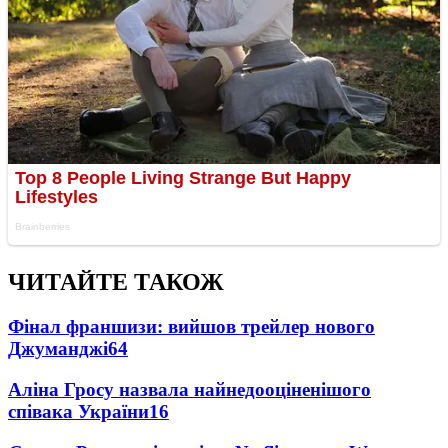
ЧИТАЙТЕ ТАКОЖ
Фінал франшизи: вийшов трейлер нового
Джуманджі
64
Аліна Гросу назвала найнедооціненішого
співака України
16