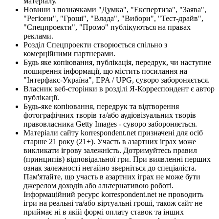
матеріалу.
Новини з позначками "Думка", "Експертиза", "Заява",
"Регіони", "Гроші", "Влада", "Вибори", "Тест-драйв",
"Спецпроекти", "Промо" публікуються на правах
реклами.
Розділ Спецпроекти створюється спільно з
комерційними партнерами.
Будь яке копіювання, публікація, передрук, чи наступне
поширення інформації, що містить посилання на
"Інтерфакс-Україна", EPA / UPG, суворо забороняється.
Власник веб-сторінки в розділі Я-Корреспондент є автор
публікації.
Будь-яке копіювання, передрук та відтворення
фотографічних творів та/або аудіовізуальних творів
правовласника Getty Images - суворо забороняється.
Матеріали сайту korrespondent.net призначені для осіб
старше 21 року (21+). Участь в азартних іграх може
викликати ігрову залежність. Дотримуйтесь правил
(принципів) відповідальної гри. При виявленні перших
ознак залежності негайно зверніться до спеціаліста.
Пам'ятайте, що участь в азартних іграх не може бути
джерелом доходів або альтернативою роботі.
Інформаційний ресурс korrespondent.net не проводить
ігри на реальні та/або віртуальні гроші, також сайт не
приймає ні в якій формі оплату ставок та інших