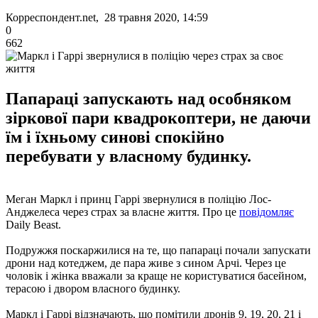
Корреспондент.net, 28 травня 2020, 14:59
0
662
Папараці запускають над особняком
зіркової пари квадрокоптери, не даючи
їм і їхньому синові спокійно
перебувати у власному будинку.
Меган Маркл і принц Гаррі звернулися в поліцію Лос-
Анджелеса через страх за власне життя. Про це
повідомляє
Daily Beast.
Подружжя поскаржилися на те, що папараці почали запускати
дрони над котеджем, де пара живе з сином Арчі. Через це
чоловік і жінка вважали за краще не користуватися басейном,
терасою і двором власного будинку.
Маркл і Гаррі відзначають, що помітили дронів 9, 19, 20, 21 і