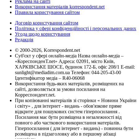
Реклама на сайті
Використання матеріалів korrespondent.net
Правила користування сайтом
Договір користування сайтом
Політика у сфері конфіденційності і персональних даних
Угода щодо користування
Редакція
© 2000-2026, Korrespondent.net
Суб'єкт у сфері онлайн-медіа Назва онлайн-медіа –
«КореспонденТ.net» Адреса: 02091, місто Київ,
ХАРКІВСЬКЕ ШОСЕ, будинок 172-Б, офіс 208/1 E-mail:
sunlight@mediadim.com.ua
Телефон: 044-205-43-00
Ідентифікатор медіа – R40-06068
Використання будь-яких матеріалів, розміщених на
сайті, дозволяється за умови посилання на
Корреспондент.net.
При копіюванні матеріалів зі сторінки « Новини України
і світу» , для інтернет - видань - обов'язкове пряме
відкрите для пошукових систем гіперпосилання .
Посилання має бути розміщена в незалежності від
повного або часткового використання матеріалів.
Гіперпосилання ( для інтернет - видань) - повинна бути
розміщена в підзаголовку або в першому абзаці