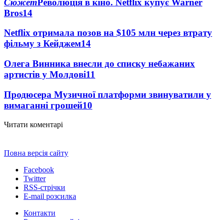
Сюжет
Революція в кіно. Netflix купує Warner
Bros
14
Netflix отримала позов на $105 млн через втрату
фільму з Кейджем
14
Олега Винника внесли до списку небажаних
артистів у Молдові
11
Продюсера Музичної платформи звинуватили у
вимаганні грошей
10
Читати коментарі
Повна версія сайту
Facebook
Twitter
RSS-стрічки
E-mail розсилка
Контакти