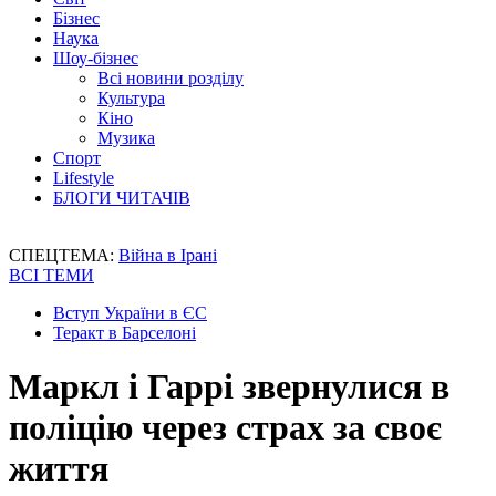
Бізнес
Наука
Шоу-бізнес
Всі новини розділу
Культура
Кіно
Музика
Спорт
Lifestyle
БЛОГИ ЧИТАЧІВ
СПЕЦТЕМА:
Війна в Ірані
ВСІ ТЕМИ
Вступ України в ЄС
Теракт в Барселоні
Маркл і Гаррі звернулися в
поліцію через страх за своє
життя