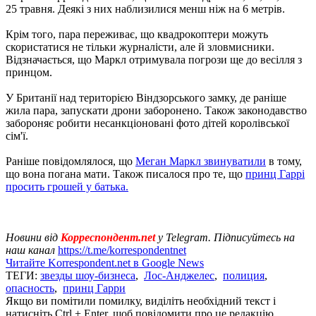
25 травня. Деякі з них наблизилися менш ніж на 6 метрів.
Крім того, пара переживає, що квадрокоптери можуть
скористатися не тільки журналісти, але й зловмисники.
Відзначається, що Маркл отримувала погрози ще до весілля з
принцом.
У Британії над територією Віндзорського замку, де раніше
жила пара, запускати дрони заборонено. Також законодавство
забороняє робити несанкціоновані фото дітей королівської
сім'ї.
Раніше повідомлялося, що
Меган Маркл звинуватили
в тому,
що вона погана мати. Також писалося про те, що
принц Гаррі
просить грошей у батька.
Новини від
Корреспондент.net
у Telegram. Підписуйтесь на
наш канал
https://t.me/korrespondentnet
Читайте Korrespondent.net в Google News
ТЕГИ:
звезды шоу-бизнеса
,
Лос-Анджелес
,
полиция
,
опасность
,
принц Гарри
Якщо ви помітили помилку, виділіть необхідний текст і
натисніть Ctrl + Enter, щоб повідомити про це редакцію.