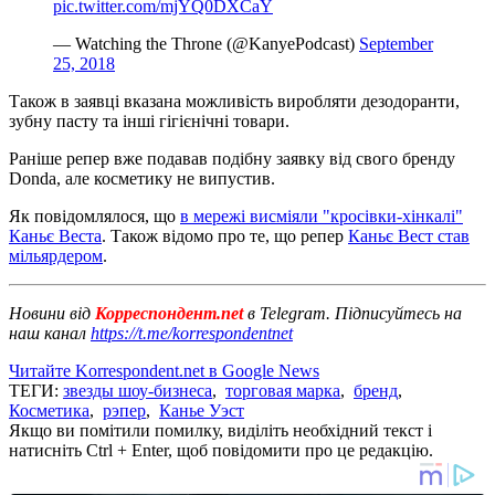
pic.twitter.com/mjYQ0DXCaY
— Watching the Throne (@KanyePodcast)
September
25, 2018
Також в заявці вказана можливість виробляти дезодоранти,
зубну пасту та інші гігієнічні товари.
Раніше репер вже подавав подібну заявку від свого бренду
Donda, але косметику не випустив.
Як повідомлялося, що
в мережі висміяли "кросівки-хінкалі"
Каньє Веста
. Також відомо про те, що репер
Каньє Вест став
мільярдером
.
Новини від
Корреспондент.net
в Telegram. Підписуйтесь на
наш канал
https://t.me/korrespondentnet
Читайте Korrespondent.net в Google News
ТЕГИ:
звезды шоу-бизнеса
,
торговая марка
,
бренд
,
Косметика
,
рэпер
,
Канье Уэст
Якщо ви помітили помилку, виділіть необхідний текст і
натисніть Ctrl + Enter, щоб повідомити про це редакцію.