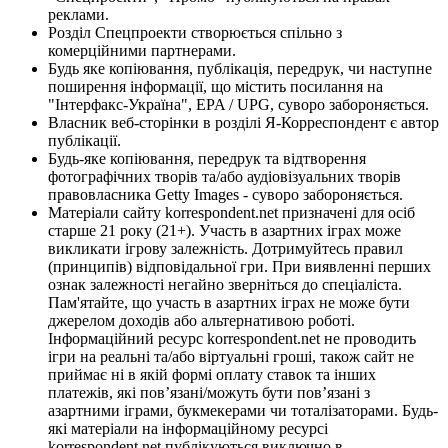
реклами.
Розділ Спецпроекти створюється спільно з
комерційними партнерами.
Будь яке копіювання, публікація, передрук, чи наступне
поширення інформації, що містить посилання на
"Інтерфакс-Україна", EPA / UPG, суворо забороняється.
Власник веб-сторінки в розділі Я-Корреспондент є автор
публікації.
Будь-яке копіювання, передрук та відтворення
фотографічних творів та/або аудіовізуальних творів
правовласника Getty Images - суворо забороняється.
Матеріали сайту korrespondent.net призначені для осіб
старше 21 року (21+). Участь в азартних іграх може
викликати ігрову залежність. Дотримуйтесь правил
(принципів) відповідальної гри. При виявленні перших
ознак залежності негайно зверніться до спеціаліста.
Пам'ятайте, що участь в азартних іграх не може бути
джерелом доходів або альтернативою роботі.
Інформаційний ресурс korrespondent.net не проводить
ігри на реальні та/або віртуальні гроші, також сайт не
приймає ні в якій формі оплату ставок та інших
платежів, які пов’язані/можуть бути пов’язані з
азартними іграми, букмекерами чи тоталізаторами. Будь-
які матеріали на інформаційному ресурсі
korrespondent.net публікуються виключно в