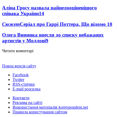
Аліна Гросу назвала найнедооціненішого
співака України
14
Сюжет
Серіал про Гаррі Поттера. Що відомо
10
Олега Винника внесли до списку небажаних
артистів у Молдові
9
Читати коментарі
Повна версія сайту
Facebook
Twitter
RSS-стрічки
E-mail розсилка
Контакти
Реклама на сайті
Використання матеріалів korrespondent.net
Правила користування сайтом