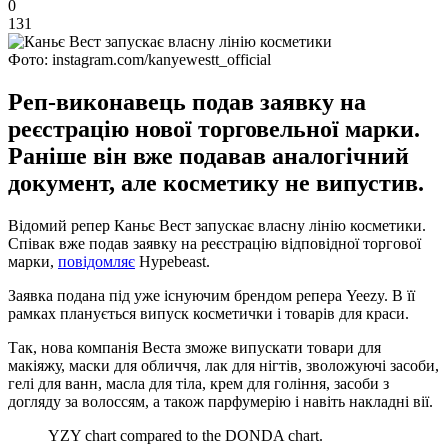
0
131
Фото: instagram.com/kanyewestt_official
Реп-виконавець подав заявку на
реєстрацію нової торговельної марки.
Раніше він вже подавав аналогічний
документ, але косметику не випустив.
Відомий репер Каньє Вест запускає власну лінію косметики.
Співак вже подав заявку на реєстрацію відповідної торгової
марки,
повідомляє
Hypebeast.
Заявка подана під уже існуючим брендом репера Yeezy. В її
рамках планується випуск косметички і товарів для краси.
Так, нова компанія Веста зможе випускати товари для
макіяжу, маски для обличчя, лак для нігтів, зволожуючі засоби,
гелі для ванн, масла для тіла, крем для гоління, засоби з
догляду за волоссям, а також парфумерію і навіть накладні вії.
YZY chart compared to the DONDA chart.