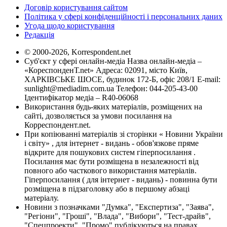
Договір користування сайтом
Політика у сфері конфіденційності і персональних даних
Угода щодо користування
Редакція
© 2000-2026, Korrespondent.net
Суб'єкт у сфері онлайн-медіа Назва онлайн-медіа –
«КореспонденТ.net» Адреса: 02091, місто Київ,
ХАРКІВСЬКЕ ШОСЕ, будинок 172-Б, офіс 208/1 E-mail:
sunlight@mediadim.com.ua
Телефон: 044-205-43-00
Ідентифікатор медіа – R40-06068
Використання будь-яких матеріалів, розміщених на
сайті, дозволяється за умови посилання на
Корреспондент.net.
При копіюванні матеріалів зі сторінки « Новини України
і світу» , для інтернет - видань - обов'язкове пряме
відкрите для пошукових систем гіперпосилання .
Посилання має бути розміщена в незалежності від
повного або часткового використання матеріалів.
Гіперпосилання ( для інтернет - видань) - повинна бути
розміщена в підзаголовку або в першому абзаці
матеріалу.
Новини з позначками "Думка", "Експертиза", "Заява",
"Регіони", "Гроші", "Влада", "Вибори", "Тест-драйв",
"Спецпроекти", "Промо" публікуються на правах