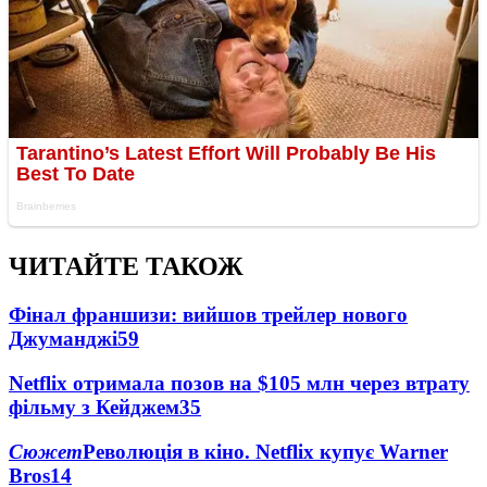
ЧИТАЙТЕ ТАКОЖ
Фінал франшизи: вийшов трейлер нового
Джуманджі
59
Netflix отримала позов на $105 млн через втрату
фільму з Кейджем
35
Сюжет
Революція в кіно. Netflix купує Warner
Bros
14