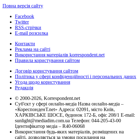
Повна версія сайту
Facebook
Twitter
RSS-стрічки
E-mail розсилка
Контакти
Реклама на сайті
Використання матеріалів korrespondent.net
Правила користування сайтом
Договір користування сайтом
Політика у сфері конфіденційності і персональних даних
Угода щодо користування
Редакція
© 2000-2026, Korrespondent.net
Суб'єкт у сфері онлайн-медіа Назва онлайн-медіа –
«КореспонденТ.net» Адреса: 02091, місто Київ,
ХАРКІВСЬКЕ ШОСЕ, будинок 172-Б, офіс 208/1 E-mail:
sunlight@mediadim.com.ua
Телефон: 044-205-43-00
Ідентифікатор медіа – R40-06068
Використання будь-яких матеріалів, розміщених на
сайті, дозволяється за умови посилання на