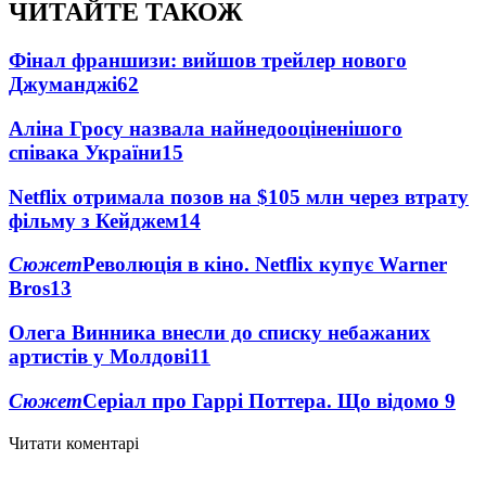
ЧИТАЙТЕ ТАКОЖ
Фінал франшизи: вийшов трейлер нового
Джуманджі
62
Аліна Гросу назвала найнедооціненішого
співака України
15
Netflix отримала позов на $105 млн через втрату
фільму з Кейджем
14
Сюжет
Революція в кіно. Netflix купує Warner
Bros
13
Олега Винника внесли до списку небажаних
артистів у Молдові
11
Сюжет
Серіал про Гаррі Поттера. Що відомо
9
Читати коментарі