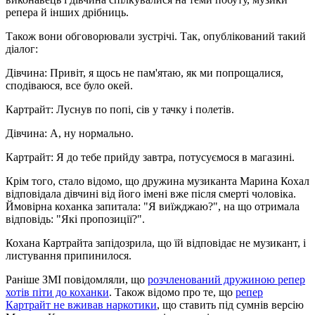
репера й інших дрібниць.
Також вони обговорювали зустрічі. Так, опублікований такий
діалог:
Дівчина: Привіт, я щось не пам'ятаю, як ми попрощалися,
сподіваюся, все було окей.
Картрайт: Луснув по попі, сів у тачку і полетів.
Дівчина: А, ну нормально.
Картрайт: Я до тебе прийду завтра, потусуємося в магазині.
Крім того, стало відомо, що дружина музиканта Марина Кохал
відповідала дівчині від його імені вже після смерті чоловіка.
Ймовірна коханка запитала: "Я виїжджаю?", на що отримала
відповідь: "Які пропозиції?".
Кохана Картрайта запідозрила, що їй відповідає не музикант, і
листування припинилося.
Раніше ЗМІ повідомляли, що
розчленований дружиною репер
хотів піти до коханки
. Також відомо про те, що
репер
Картрайт не вживав наркотики
, що ставить під сумнів версію