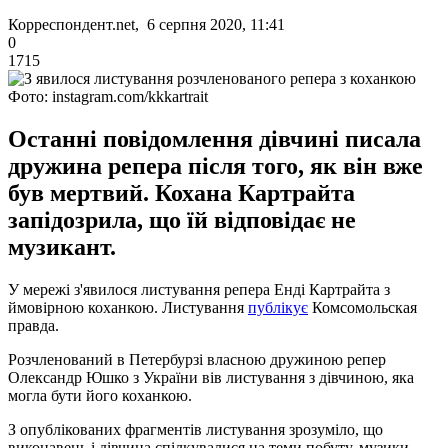
Корреспондент.net, 6 серпня 2020, 11:41
0
1715
Фото: instagram.com/kkkartrait
Останні повідомлення дівчині писала
дружина репера після того, як він вже
був мертвий. Кохана Картрайта
запідозрила, що їй відповідає не
музикант.
У мережі з'явилося листування репера Енді Картрайта з
ймовірною коханкою. Листування
публікує
Комсомольская
правда.
Розчленований в Петербурзі власною дружиною репер
Олександр Юшко з України вів листування з дівчиною, яка
могла бути його коханкою.
З опублікованих фрагментів листування зрозуміло, що
виконавець і дівчина спілкувалися на теми побуту, музики