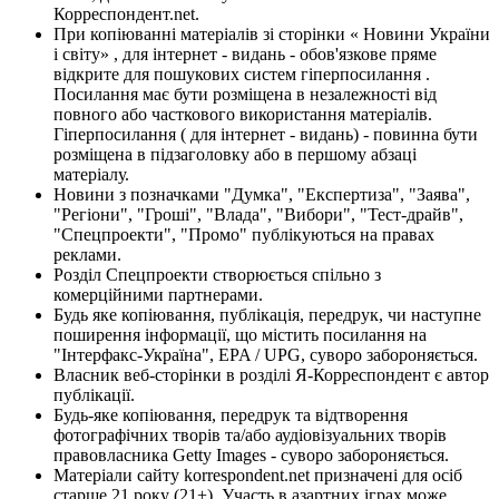
Корреспондент.net.
При копіюванні матеріалів зі сторінки « Новини України
і світу» , для інтернет - видань - обов'язкове пряме
відкрите для пошукових систем гіперпосилання .
Посилання має бути розміщена в незалежності від
повного або часткового використання матеріалів.
Гіперпосилання ( для інтернет - видань) - повинна бути
розміщена в підзаголовку або в першому абзаці
матеріалу.
Новини з позначками "Думка", "Експертиза", "Заява",
"Регіони", "Гроші", "Влада", "Вибори", "Тест-драйв",
"Спецпроекти", "Промо" публікуються на правах
реклами.
Розділ Спецпроекти створюється спільно з
комерційними партнерами.
Будь яке копіювання, публікація, передрук, чи наступне
поширення інформації, що містить посилання на
"Інтерфакс-Україна", EPA / UPG, суворо забороняється.
Власник веб-сторінки в розділі Я-Корреспондент є автор
публікації.
Будь-яке копіювання, передрук та відтворення
фотографічних творів та/або аудіовізуальних творів
правовласника Getty Images - суворо забороняється.
Матеріали сайту korrespondent.net призначені для осіб
старше 21 року (21+). Участь в азартних іграх може