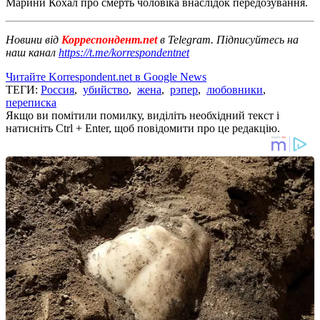
Марини Кохал про смерть чоловіка внаслідок передозування.
Новини від
Корреспондент.net
в Telegram. Підписуйтесь на
наш канал
https://t.me/korrespondentnet
Читайте Korrespondent.net в Google News
ТЕГИ:
Россия
,
убийство
,
жена
,
рэпер
,
любовники
,
переписка
Якщо ви помітили помилку, виділіть необхідний текст і
натисніть Ctrl + Enter, щоб повідомити про це редакцію.