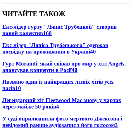
ЧИТАЙТЕ ТАКОЖ
Екс-лідер гурту "Ляпис Трубецкой" створив
новий колектив
168
Екс-лідер "Ляпіса Трубецького" одержав
посвідку на проживання в Україні
40
Гурт Morandi, який співав про мир у хіті Angels,
анонсував концерти в Росії
40
Названо один із найкращих літніх хітів усіх
часів
10
Легендарний хіт Fleetwood Mac знову у чартах
через майже 50 років
4
У суді оприлюднили фото мертвого Джексона і
невідомий раніше аудіозапис з його голосом
3