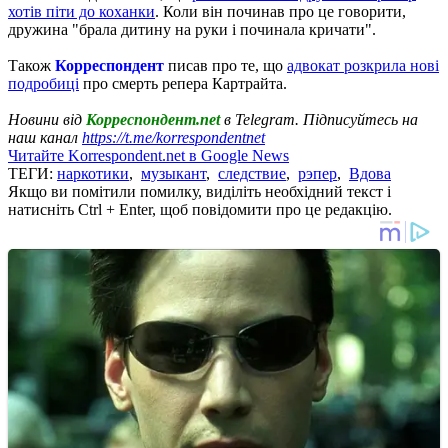
хотів піти до коханки
. Коли він починав про це говорити,
дружина "брала дитину на руки і починала кричати".
Також
Корреспондент
писав про те, що
адвокат розкрила нові
подробиці
про смерть репера Картрайта.
Новини від
Корреспондент.net
в Telegram. Підписуйтесь на
наш канал
https://t.me/korrespondentnet
Читайте Korrespondent.net в Google News
ТЕГИ:
наркотики
,
музыкант
,
следствие
,
рэпер
,
Вдова
Якщо ви помітили помилку, виділіть необхідний текст і
натисніть Ctrl + Enter, щоб повідомити про це редакцію.