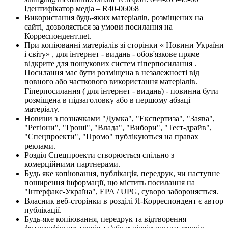
Ідентифікатор медіа – R40-06068
Використання будь-яких матеріалів, розміщених на
сайті, дозволяється за умови посилання на
Корреспондент.net.
При копіюванні матеріалів зі сторінки « Новини України
і світу» , для інтернет - видань - обов'язкове пряме
відкрите для пошукових систем гіперпосилання .
Посилання має бути розміщена в незалежності від
повного або часткового використання матеріалів.
Гіперпосилання ( для інтернет - видань) - повинна бути
розміщена в підзаголовку або в першому абзаці
матеріалу.
Новини з позначками "Думка", "Експертиза", "Заява",
"Регіони", "Гроші", "Влада", "Вибори", "Тест-драйв",
"Спецпроекти", "Промо" публікуються на правах
реклами.
Розділ Спецпроекти створюється спільно з
комерційними партнерами.
Будь яке копіювання, публікація, передрук, чи наступне
поширення інформації, що містить посилання на
"Інтерфакс-Україна", EPA / UPG, суворо забороняється.
Власник веб-сторінки в розділі Я-Корреспондент є автор
публікації.
Будь-яке копіювання, передрук та відтворення