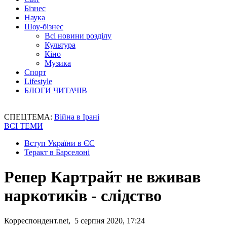
Бізнес
Наука
Шоу-бізнес
Всі новини розділу
Культура
Кіно
Музика
Спорт
Lifestyle
БЛОГИ ЧИТАЧІВ
СПЕЦТЕМА:
Війна в Ірані
ВСІ ТЕМИ
Вступ України в ЄС
Теракт в Барселоні
Репер Картрайт не вживав
наркотиків - слідство
Корреспондент.net, 5 серпня 2020, 17:24