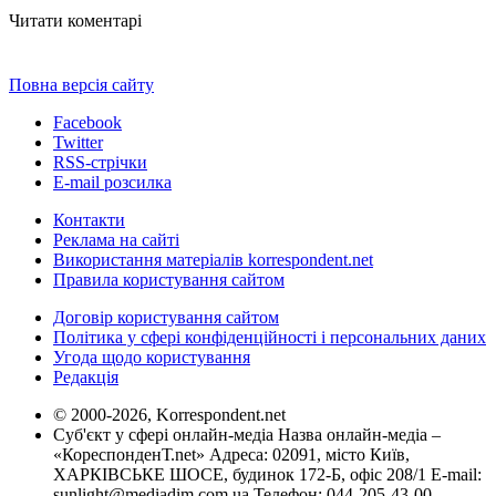
Читати коментарі
Повна версія сайту
Facebook
Twitter
RSS-стрічки
E-mail розсилка
Контакти
Реклама на сайті
Використання матеріалів korrespondent.net
Правила користування сайтом
Договір користування сайтом
Політика у сфері конфіденційності і персональних даних
Угода щодо користування
Редакція
© 2000-2026, Korrespondent.net
Суб'єкт у сфері онлайн-медіа Назва онлайн-медіа –
«КореспонденТ.net» Адреса: 02091, місто Київ,
ХАРКІВСЬКЕ ШОСЕ, будинок 172-Б, офіс 208/1 E-mail:
sunlight@mediadim.com.ua
Телефон: 044-205-43-00