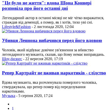
"Це було не життя": вдова Шона Коннері
розповіла про його останні дні
Легендарний актор в останні місяці не міг чітко виражатися,
страждав від деменції, а помер, як і хотів, тихо уві сні.
Lifestyle&Fashion
- 2 листопада 2020, 12:04
Убивця Леннона вибачився перед його вдовою
Чоловік, який відбуває довічне ув'язнення за вбивство
легендарного музиканта, сказав, що йому немає виправдань.
Шоу-бизнес
- 22 вересня 2020, 17:19
Репер Картрайт не вживав наркотиків - слідство
Вдова музиканта, яка розчленувала померлого чоловіка,
стверджувала, що репер помер від передозування
наркотиками.
Музыка
- 5 серпня 2020, 17:24
1