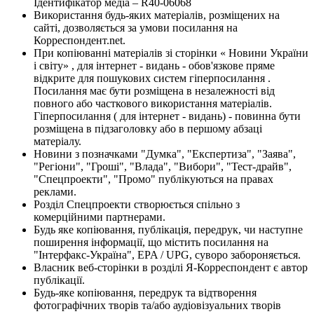
Ідентифікатор медіа – R40-06068
Використання будь-яких матеріалів, розміщених на
сайті, дозволяється за умови посилання на
Корреспондент.net.
При копіюванні матеріалів зі сторінки « Новини України
і світу» , для інтернет - видань - обов'язкове пряме
відкрите для пошукових систем гіперпосилання .
Посилання має бути розміщена в незалежності від
повного або часткового використання матеріалів.
Гіперпосилання ( для інтернет - видань) - повинна бути
розміщена в підзаголовку або в першому абзаці
матеріалу.
Новини з позначками "Думка", "Експертиза", "Заява",
"Регіони", "Гроші", "Влада", "Вибори", "Тест-драйв",
"Спецпроекти", "Промо" публікуються на правах
реклами.
Розділ Спецпроекти створюється спільно з
комерційними партнерами.
Будь яке копіювання, публікація, передрук, чи наступне
поширення інформації, що містить посилання на
"Інтерфакс-Україна", EPA / UPG, суворо забороняється.
Власник веб-сторінки в розділі Я-Корреспондент є автор
публікації.
Будь-яке копіювання, передрук та відтворення
фотографічних творів та/або аудіовізуальних творів