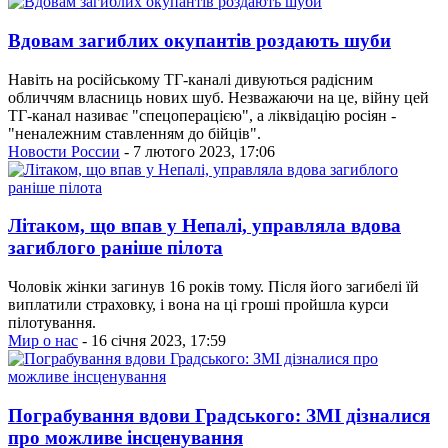
Вдовам загиблих окупантів роздають шуби
Навіть на російському ТГ-каналі дивуються радісним
обличчям власниць нових шуб. Незважаючи на це, війну цей
ТГ-канал називає "спецоперацією", а ліквідацію росіян -
"неналежним ставленням до бійців".
Новости России
- 7 лютого 2023, 17:06
Літаком, що впав у Непалі, управляла вдова
загиблого раніше пілота
Чоловік жінки загинув 16 років тому. Після його загибелі їй
виплатили страховку, і вона на ці гроші пройшла курси
пілотування.
Мир о нас
- 16 січня 2023, 17:59
Пограбування вдови Градського: ЗМІ дізналися
про можливе інсценування