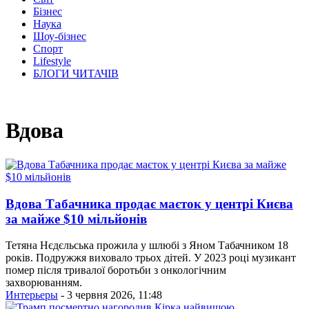
Бізнес
Наука
Шоу-бізнес
Спорт
Lifestyle
БЛОГИ ЧИТАЧІВ
Вдова
Вдова Табачника продає маєток у центрі Києва
за майже $10 мільйонів
Тетяна Нєдєльська прожила у шлюбі з Яном Табачником 18
років. Подружжя виховало трьох дітей. У 2023 році музикант
помер після тривалої боротьби з онкологічним
захворюванням.
Интерьеры
- 3 червня 2026, 11:48