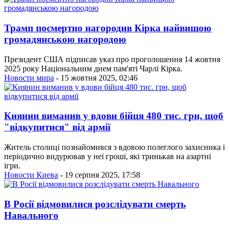
Трамп посмертно нагородив Кірка найвищою
громадянською нагородою
Президент США підписав указ про проголошення 14 жовтня
2025 року Національним днем пам'яті Чарлі Кірка.
Новости мира
- 15 жовтня 2025, 02:46
Киянин виманив у вдови бійця 480 тис. грн, щоб
"відкупитися" від армії
Житель столиці познайомився з вдовою полеглого захисника і
періодично видурював у неї гроші, які тринькав на азартні
ігри.
Новости Киева
- 19 серпня 2025, 17:58
В Росії відмовилися розслідувати смерть
Навального