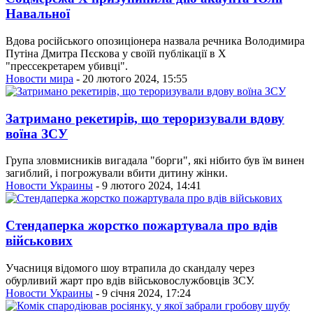
Навальної
Вдова російського опозиціонера назвала речника Володимира
Путіна Дмитра Пєскова у своїй публікації в Х
"прессекретарем убивці".
Новости мира
- 20 лютого 2024, 15:55
Затримано рекетирів, що тероризували вдову
воїна ЗСУ
Група зловмисників вигадала "борги", які нібито був їм винен
загиблий, і погрожували вбити дитину жінки.
Новости Украины
- 9 лютого 2024, 14:41
Стендаперка жорстко пожартувала про вдів
військових
Учасниця відомого шоу втрапила до скандалу через
обурливий жарт про вдів військовослужбовців ЗСУ.
Новости Украины
- 9 січня 2024, 17:24