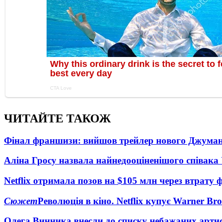
ЧИТАЙТЕ ТАКОЖ
Фінал франшизи: вийшов трейлер нового Джума
Аліна Гросу назвала найнедооціненішого співака
Netflix отримала позов на $105 млн через втрату 
Сюжет
Революція в кіно. Netflix купує Warner Bro
Олега Винника внесли до списку небажаних артис