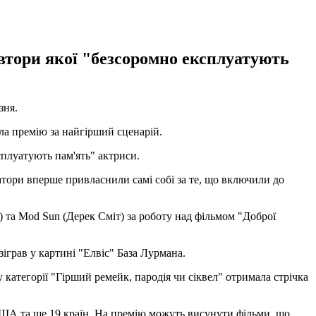
тори якої "безсоромно експлуатують
зня.
ла премію за найгірший сценарій.
плуатують пам'ять" актриси.
атори вперше привласнили самі собі за те, що включили до
 та Mod Sun (Дерек Сміт) за роботу над фільмом "Доброї
грав у картині "Елвіс" База Лурмана.
у категорії "Гірший ремейк, пародія чи сіквел" отримала стрічка
 США та ще 19 країн. На премію можуть висунути фільми, що