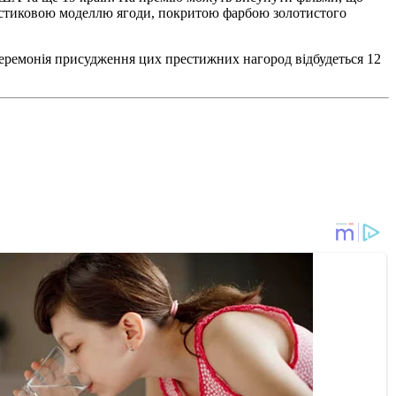
ластиковою моделлю ягоди, покритою фарбою золотистого
 церемонія присудження цих престижних нагород відбудеться 12