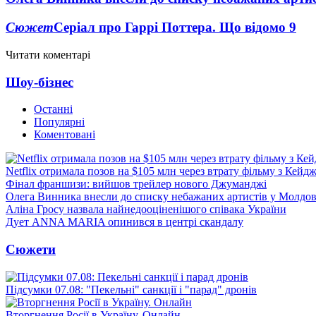
Сюжет
Серіал про Гаррі Поттера. Що відомо
9
Читати коментарі
Шоу-бізнес
Останні
Популярні
Коментовані
Netflix отримала позов на $105 млн через втрату фільму з Кейд
Фінал франшизи: вийшов трейлер нового Джуманджі
Олега Винника внесли до списку небажаних артистів у Молдов
Аліна Гросу назвала найнедооціненішого співака України
Дует ANNA MARIA опинився в центрі скандалу
Сюжети
Підсумки 07.08: "Пекельні" санкції і "парад" дронів
Вторгнення Росії в Україну. Онлайн