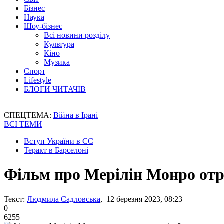
Бізнес
Наука
Шоу-бізнес
Всі новини розділу
Культура
Кіно
Музика
Спорт
Lifestyle
БЛОГИ ЧИТАЧІВ
СПЕЦТЕМА:
Війна в Ірані
ВСІ ТЕМИ
Вступ України в ЄС
Теракт в Барселоні
Фільм про Мерілін Монро от
Текст:
Людмила Садловська
, 12 березня 2023, 08:23
0
6255