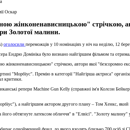
ії Оскар
ною жінконенависницькою" стрічкою, ав
ри Золотої малини.
s)
оголосили
переможців у 10 номінаціях у ніч на неділю, 12 бере
сера Ендрю Домініка було визнано найгіршим фільмом та отрима
ною жінконенависницькою" стрічкою, автори якої "безсоромно екс
тині "Морбіус". Премію в категорії "Найгірша актриса" організ
ал критики.
канські репери Machine Gun Kelly (справжні ім'я Колсон Бейкер)
іус"), а найгіршим актором другого плану – Том Хенкс, який зі
а його обтягнуте латексом обличчя" в "Елвісі". "Золоту малину" 
обирає однойменний фонд, до якого входять близько 700 осіб зі