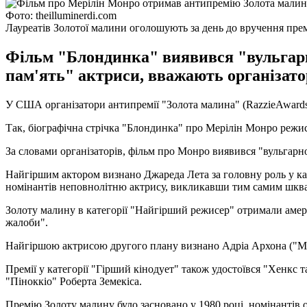
Фото: theilluminerdi.com
Лауреатів Золотої малини оголошують за день до вручення прем
Фільм "Блондинка" виявився "вульгар
пам'ять" актриси, вважають організато
У США організатори антипремії "Золота малина" (RazzieAward
Так, біографічна стрічка "Блондинка" про Мерілін Монро режи
За словами організаторів, фільм про Монро виявився "вульгар
Найгіршим актором визнано Джареда Лета за головну роль у кар
номінантів неповнолітню актрису, викликавши тим самим шкв
Золоту малину в категорії "Найгірший режисер" отримали амери
жалоби".
Найгіршою актрисою другого плану визнано Адріа Архона ("Морб
Премії у категорії "Гірший кінодует" також удостоївся "Хенкс т
"Піноккіо" Роберта Земекіса.
Премію Золоту малину було засновано у 1980 році, номінантів 