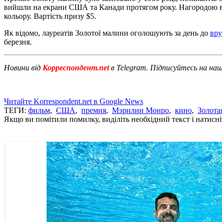
вийшли на екрани США та Канади протягом року. Нагородою ві
кольору. Вартість призу $5.
Як відомо, лауреатів Золотої малини оголошують за день до
вру
березня.
Новини від
Корреспондент.net
в Telegram. Підписуйтесь на на
Читайте Korrespondent.net в Google News
ТЕГИ:
фильм
,
США
,
премия
,
Мэрилин Монро
,
кино
,
Золота
Якщо ви помітили помилку, виділіть необхідний текст і натисніт