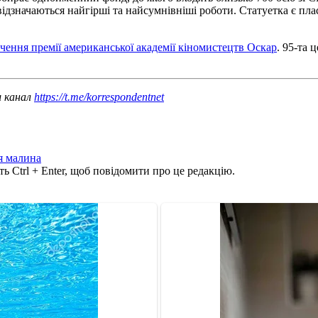
дзначаються найгірші та найсумнівніші роботи. Статуетка є п
чення премії американської академії кіномистецтв Оскар
. 95-та
ш канал
https://t.me/korrespondentnet
я малина
ь Ctrl + Enter, щоб повідомити про це редакцію.