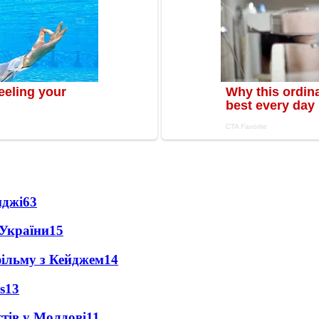
нджі
63
 України
15
фільму з Кейджем
14
s
13
тів у Молдові
11