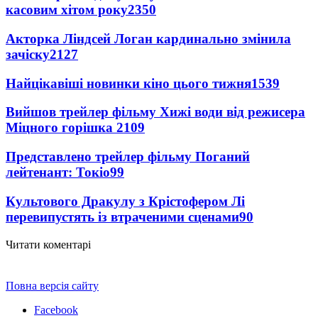
касовим хітом року
2350
Акторка Ліндсей Логан кардинально змінила
зачіску
2127
Найцікавіші новинки кіно цього тижня
1539
Вийшов трейлер фільму Хижі води від режисера
Міцного горішка 2
109
Представлено трейлер фільму Поганий
лейтенант: Токіо
99
Культового Дракулу з Крістофером Лі
перевипустять із втраченими сценами
90
Читати коментарі
Повна версія сайту
Facebook