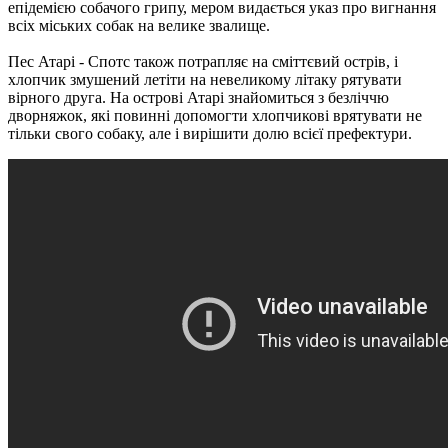
епідемією собачого грипу, мером видається указ про вигнання
всіх міських собак на велике звалище.
Пес Атарі - Спотс також потрапляє на сміттєвий острів, і
хлопчик змушений летіти на невеликому літаку рятувати
вірного друга.
На острові Атарі знайомиться з безліччю
дворняжок, які повинні допомогти хлопчикові врятувати не
тільки свого собаку, але і вирішити долю всієї префектури.