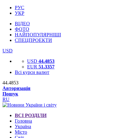
РУС
УКР
ВІДЕО
ФОТО
НАЙПОПУЛЯРНІШІ
СПЕЦПРОЕКТИ
USD
USD
44.4853
EUR
51.3357
Всі курси валют
44.4853
Авторизація
Пошук
RU
ВСІ РОЗДІЛИ
Головна
Україна
Місто
Світ