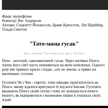
Жанр: мультфільм
Режисер: Вес Андерсон
Актори: Скарлетт Йоханссон, Браян Кренстон, Лів Шрайбер,
Тільда ​​Свінтон
"Тато-мама гусак"
Кадр з мультика "Тато-мама гусак"
(фото: YouTube)
Пенг - веселий, самозакоханий гусак.
Через витівки Пенга
члени його сім'ї часто опиняються на межі небезпеки.
Одного
разу він травмує крило і падає...але не землю, а прямо на
маленьких гусенят.
Гусенята Чи і Чао - сироти, тому швидко прив'язуються до
Пенга, якому вдалося врятувати їх від кота Банзая.
Гусенята
вважають Пенга своїм татом і тому не залишається нічого
іншого, як відправиться з малюками пішки в пошуках своїх
зграй.