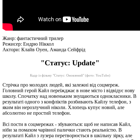
Жанр: фантастичний трилер
Режисер: Ендрю Ніккол
Актори: Клайв Оуен, Аманда Сейфрід
"Статус: Update"
Кадр із фільму "Статус: Оновлений"
(фото: YouTube)
Стрічка про молодих людей, які залежні від соцмереж.
Головний герой Кайл переїжджає в нове місто і відвідує нову
школу.
Спочатку над новеньким знущаються однокласники.
В
результаті одного з конфліктів розбивають Кайлу телефон, з
яким він нерозлучний ніколи.
Хлопець купує новий, але
абсолютно не простий телефон.
Всі пости в соцмережах - збуваються: щоб не написав Кайл,
ніби за помахом чарівної палички стають реальністю.
В
результаті Кайл з лузера перетворюється в шкільну зірку, але