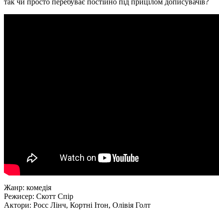
так чи просто перебуває постійно під прицілом дописувачів?
Жанр: комедія
Режисер: Скотт Спір
Актори: Росс Лінч, Кортні Ітон, Олівія Голт