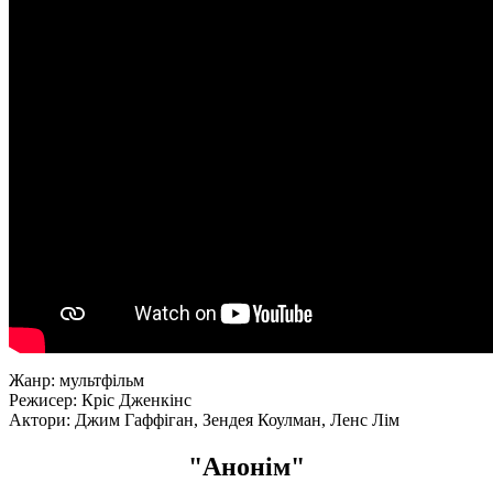
Жанр: мультфільм
Режисер: Кріс Дженкінс
Актори: Джим Гаффіган, Зендея Коулман, Ленс Лім
"Анонім"