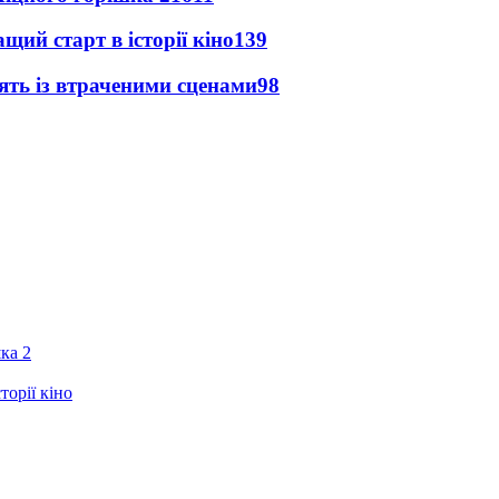
ий старт в історії кіно
139
ять із втраченими сценами
98
ка 2
орії кіно