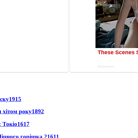
іску
1915
 хітом року
1892
 Токіо
1617
іцного горішка 2
1611