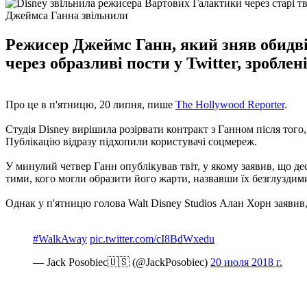
Джеймса Ганна звільнили
Режисер Джеймс Ганн, який зняв обидві
через образливі пости у Twitter, зроблен
Про це в п'ятницю, 20 липня, пише
The Hollywood Reporter
.
Студія Disney вирішила розірвати контракт з Ганном після того,
Публікацію відразу підхопили користувачі соцмереж.
У минулий четвер Ганн опублікував твіт, у якому заявив, що дес
тими, кого могли образити його жарти, назвавши їх безглуздим
Однак у п'ятницю голова Walt Disney Studios Алан Хорн заявив, 
#WalkAway
pic.twitter.com/cI8BdWxedu
— Jack Posobiec🇺🇸 (@JackPosobiec)
20 июля 2018 г.