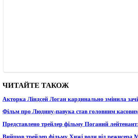
ЧИТАЙТЕ ТАКОЖ
Акторка Ліндсей Логан кардинально змінила зач
Фільм про Людину-павука став головним касовим
Представлено трейлер фільму Поганий лейтенант:
Вийшов трейлер фільму Хижі води від режисера М