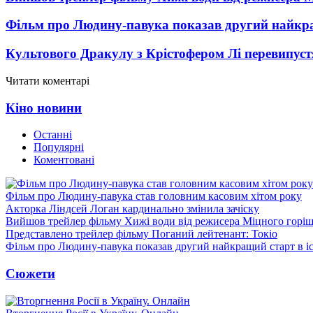
Фільм про Людину-павука показав другий найкращ
Культового Дракулу з Крістофером Лі перевипуст
Читати коментарі
Кіно новини
Останні
Популярні
Коментовані
Фільм про Людину-павука став головним касовим хітом року
Акторка Ліндсей Логан кардинально змінила зачіску
Вийшов трейлер фільму Хижі води від режисера Міцного горіш
Представлено трейлер фільму Поганий лейтенант: Токіо
Фільм про Людину-павука показав другий найкращий старт в іст
Сюжети