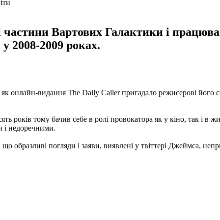
 частини Вартових Галактики і працюва
і у 2008-2009 роках.
 як онлайн-видання The Daily Caller пригадало режисерові його с
ять років тому бачив себе в ролі провокатора як у кіно, так і в 
и і недоречними.
що образливі погляди і заяви, виявлені у твіттері Джеймса, непри