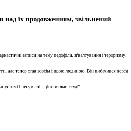
в над їх продовженням, звільнений
аркастичні записи на тему педофілії, зѓвалтування і тероризму.
житті, але тепер став зовсім іншою людиною. Він вибачився перед
пустимі і несумісні з цінностями студії.