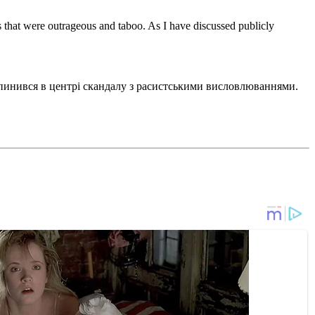
that were outrageous and taboo. As I have discussed publicly
опинився в центрі скандалу з расистськими висловлюваннями.