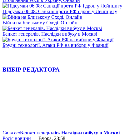
Вторгнення Росії в Україну. Онлайн
Підсумки 06.08: Санкції проти РФ і дрон у Лейпцигу
Війна на Близькому Сході. Онлайн
Бенкет генералів. Наслідки вибуху в Москві
Брудні технології. Атаки РФ на вибори у Франції
ВИБІР РЕДАКТОРА
Сюжет
Бенкет генералів. Наслідки вибуху в Москві
Росія новини
— Вчора, 23:58