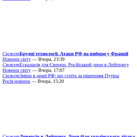
Сюжет
Брудні технології. Атаки РФ на вибори у Франції
Новини світу
— Вчора, 23:39
Сюжет
Ескалація для Європи. Російський дрон в Лейпцигу
Новини світу
— Вчора, 17:07
Сюжет
Зміни в армії РФ: що стоїть за рішенням Путіна
Росія новини
— Вчора, 15:20
Сюжет
Диверсія в Лейпцигу. Дрон біля українського літака