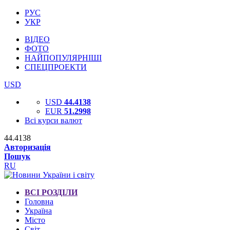
РУС
УКР
ВІДЕО
ФОТО
НАЙПОПУЛЯРНІШІ
СПЕЦПРОЕКТИ
USD
USD
44.4138
EUR
51.2998
Всі курси валют
44.4138
Авторизація
Пошук
RU
ВСІ РОЗДІЛИ
Головна
Україна
Місто
Світ