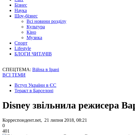
Бізнес
Наука
Шоу-бізнес
Всі новини розділу
Культура
Кіно
Музика
Спорт
Lifestyle
БЛОГИ ЧИТАЧІВ
СПЕЦТЕМА:
Війна в Ірані
ВСІ ТЕМИ
Вступ України в ЄС
Теракт в Барселоні
Disney звільнила режисера Ва
Корреспондент.net, 21 липня 2018, 08:21
0
401