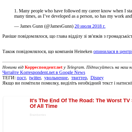
1. Many people who have followed my career know when I starte
many times, as I’ve developed as a person, so has my work an
— James Gunn (@JamesGunn)
20 июля 2018 г.
Раніше повідомлялося, що глава відділу зі зв'язків з громадсь
Також повідомлялося, що компанія Heineken
опинилася в центрі
Новини від
Корреспондент.net
у Telegram. Підписуйтесь на наш 
Читайте Korrespondent.net в Google News
ТЕГИ:
пост
,
twitter
,
увольнение
,
твиттер
,
Disney
Якщо ви помітили помилку, виділіть необхідний текст і натисніт