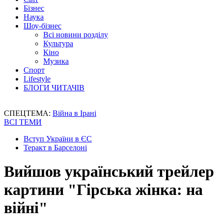
Бізнес
Наука
Шоу-бізнес
Всі новини розділу
Культура
Кіно
Музика
Спорт
Lifestyle
БЛОГИ ЧИТАЧІВ
СПЕЦТЕМА:
Війна в Ірані
ВСІ ТЕМИ
Вступ України в ЄС
Теракт в Барселоні
Вийшов український трейлер
картини "Гірська жінка: на
війні"