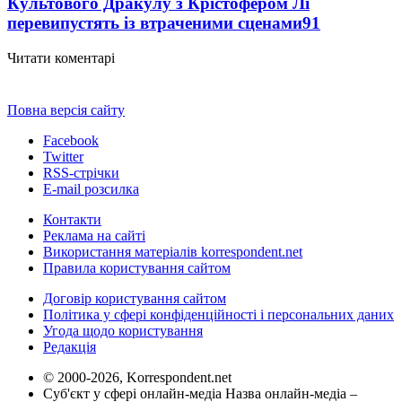
Культового Дракулу з Крістофером Лі
перевипустять із втраченими сценами
91
Читати коментарі
Повна версія сайту
Facebook
Twitter
RSS-стрічки
E-mail розсилка
Контакти
Реклама на сайті
Використання матеріалів korrespondent.net
Правила користування сайтом
Договір користування сайтом
Політика у сфері конфіденційності і персональних даних
Угода щодо користування
Редакція
© 2000-2026, Korrespondent.net
Суб'єкт у сфері онлайн-медіа Назва онлайн-медіа –