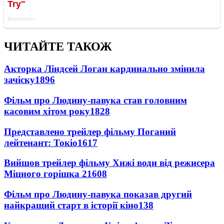
ЧИТАЙТЕ ТАКОЖ
Акторка Ліндсей Логан кардинально змінила
зачіску
1896
Фільм про Людину-павука став головним
касовим хітом року
1828
Представлено трейлер фільму Поганий
лейтенант: Токіо
1617
Вийшов трейлер фільму Хижі води від режисера
Міцного горішка 2
1608
Фільм про Людину-павука показав другий
найкращий старт в історії кіно
138