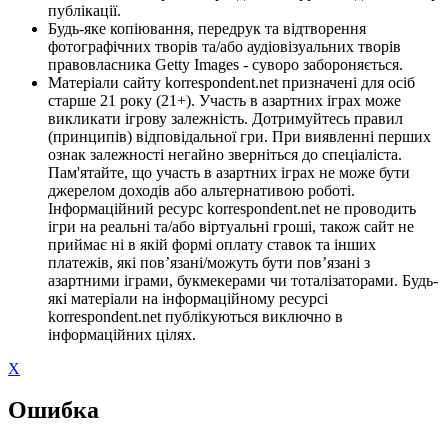
публікації.
Будь-яке копіювання, передрук та відтворення
фотографічних творів та/або аудіовізуальних творів
правовласника Getty Images - суворо забороняється.
Матеріали сайту korrespondent.net призначені для осіб
старше 21 року (21+). Участь в азартних іграх може
викликати ігрову залежність. Дотримуйтесь правил
(принципів) відповідальної гри. При виявленні перших
ознак залежності негайно зверніться до спеціаліста.
Пам'ятайте, що участь в азартних іграх не може бути
джерелом доходів або альтернативою роботі.
Інформаційний ресурс korrespondent.net не проводить
ігри на реальні та/або віртуальні гроші, також сайт не
приймає ні в якій формі оплату ставок та інших
платежів, які пов’язані/можуть бути пов’язані з
азартними іграми, букмекерами чи тоталізаторами. Будь-
які матеріали на інформаційному ресурсі
korrespondent.net публікуються виключно в
інформаційних цілях.
X
Ошибка