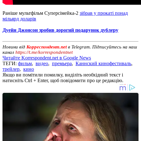
Раніше мультфільм Суперсімейка-2
зібрав у прокаті понад
мільярд доларів
Дуейн Джонсон зробив дорогий подарунок дублеру
Новини від
Корреспондент.net
в Telegram. Підписуйтесь на наш
канал
https://t.me/korrespondentnet
Читайте Korrespondent.net в Google News
ТЕГИ:
фильм
,
видео
,
премьера
,
Каннский кинофестиваль
,
трейлер
,
кино
Якщо ви помітили помилку, виділіть необхідний текст і
натисніть Ctrl + Enter, щоб повідомити про це редакцію.