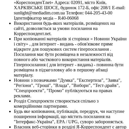
«КореспонденТ.net» Адреса: 02091, місто Київ,
ХАРКІВСЬКЕ ШОСЕ, будинок 172-Б, офіс 208/1 E-mail:
sunlight@mediadim.com.ua
Телефон: 044-205-43-00
Ідентифікатор медіа – R40-06068
Використання будь-яких матеріалів, розміщених на
сайті, дозволяється за умови посилання на
Корреспондент.net.
При копіюванні матеріалів зі сторінки « Новини України
і світу» , для інтернет - видань - обов'язкове пряме
відкрите для пошукових систем гіперпосилання .
Посилання має бути розміщена в незалежності від
повного або часткового використання матеріалів.
Гіперпосилання ( для інтернет - видань) - повинна бути
розміщена в підзаголовку або в першому абзаці
матеріалу.
Новини з позначками "Думка", "Експертиза", "Заява",
"Регіони", "Гроші", "Влада", "Вибори", "Тест-драйв",
"Спецпроекти", "Промо" публікуються на правах
реклами.
Розділ Спецпроекти створюється спільно з
комерційними партнерами.
Будь яке копіювання, публікація, передрук, чи наступне
поширення інформації, що містить посилання на
"Інтерфакс-Україна", EPA / UPG, суворо забороняється.
Власник веб-сторінки в розділі Я-Корреспондент є автор