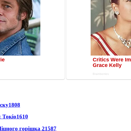
іску
1808
 Токіо
1610
іцного горішка 2
1587