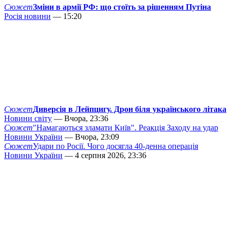
Сюжет
Зміни в армії РФ: що стоїть за рішенням Путіна
Росія новини
— 15:20
Сюжет
Диверсія в Лейпцигу. Дрон біля українського літака
Новини світу
— Вчора, 23:36
Сюжет
"Намагаються зламати Київ". Реакція Заходу на удар
Новини України
— Вчора, 23:09
Сюжет
Удари по Росії. Чого досягла 40-денна операція
Новини України
— 4 серпня 2026, 23:36