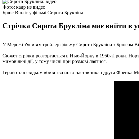
Фото: кадр из видео
Брюс Вілліс у фільмі Сирота Брукліна
Стрічка Сирота Брукліна має вийти в ук
У Мережі з'явився трейлер фільму Сирота Брукліна з Брюсом Віл
Сюжет стрічки розгортається в Нью-Йорку в 1950-ті роки. Нор
мимовільні дії, у тому числі при розмові лаятися.
Герой став свідком вбивства його наставника і друга Френка Мі