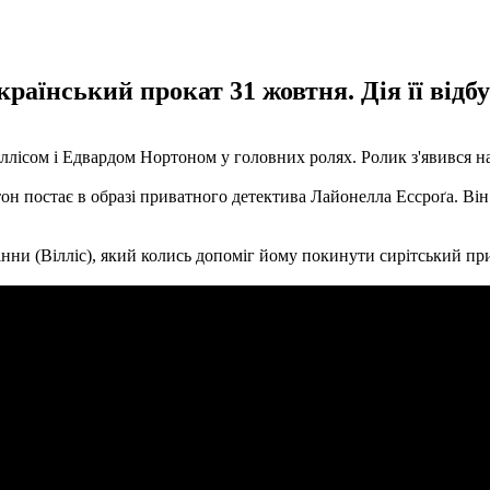
раїнський прокат 31 жовтня. Дія її відб
лісом і Едвардом Нортоном у головних ролях. Ролик з'явився на 
тон постає в образі приватного детектива Лайонелла Ессроґа. В
нни (Вілліс), який колись допоміг йому покинути сирітський при