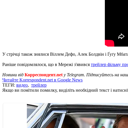
У стрічці також знялися Віллем Дефо, Алек Болдвін і Ґуґу Мба
Раніше повідомлялося, що в Мережі з'явився
трейлер фільму пр
Новини від
Корреспондент.net
у Telegram. Підписуйтесь на на
Читайте Korrespondent.net в Google News
ТЕГИ:
видео
,
трейлер
Якщо ви помітили помилку, виділіть необхідний текст і натисніт