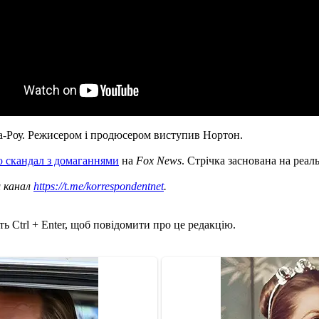
та-Роу. Режисером і продюсером виступив Нортон.
о скандал з домаганнями
на
Fox News
. Стрічка заснована на реал
ш канал
https://t.me/korrespondentnet
.
ь Ctrl + Enter, щоб повідомити про це редакцію.