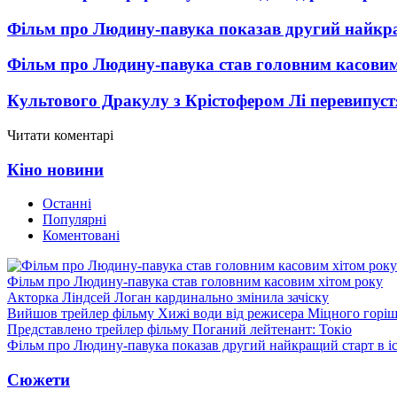
Фільм про Людину-павука показав другий найкращ
Фільм про Людину-павука став головним касовим
Культового Дракулу з Крістофером Лі перевипуст
Читати коментарі
Кіно новини
Останні
Популярні
Коментовані
Фільм про Людину-павука став головним касовим хітом року
Акторка Ліндсей Логан кардинально змінила зачіску
Вийшов трейлер фільму Хижі води від режисера Міцного горіш
Представлено трейлер фільму Поганий лейтенант: Токіо
Фільм про Людину-павука показав другий найкращий старт в іст
Сюжети