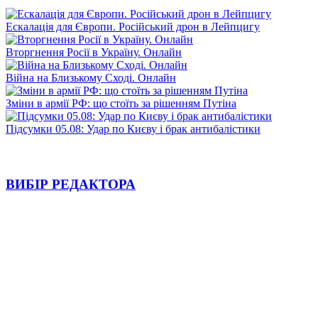
Ескалація для Європи. Російський дрон в Лейпцигу
Вторгнення Росії в Україну. Онлайн
Війна на Близькому Сході. Онлайн
Зміни в армії РФ: що стоїть за рішенням Путіна
Підсумки 05.08: Удар по Києву і брак антибалістики
ВИБІР РЕДАКТОРА