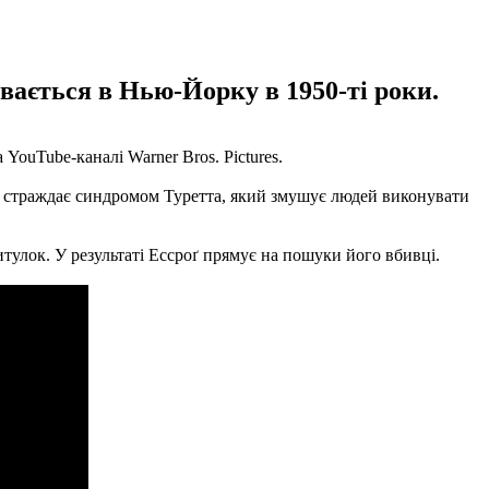
увається в Нью-Йорку в 1950-ті роки.
YouTube-каналі Warner Bros. Pictures.
ін страждає синдромом Туретта, який змушує людей виконувати
тулок. У результаті Ессроґ прямує на пошуки його вбивці.