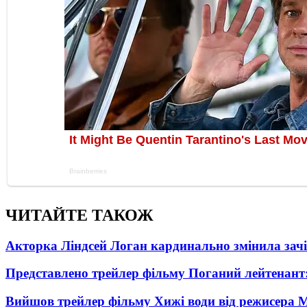
ЧИТАЙТЕ ТАКОЖ
Акторка Ліндсей Логан кардинально змінила зач
Представлено трейлер фільму Поганий лейтенант:
Вийшов трейлер фільму Хижі води від режисера М