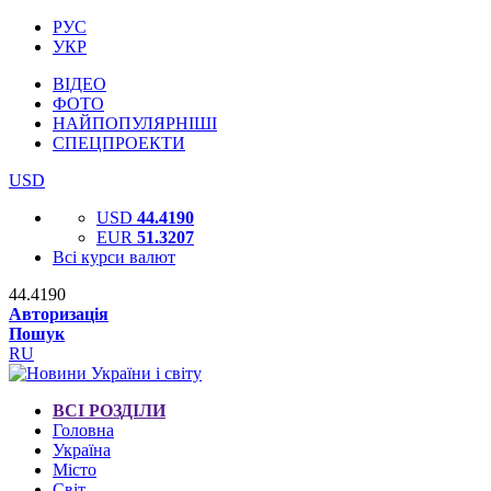
РУС
УКР
ВІДЕО
ФОТО
НАЙПОПУЛЯРНІШІ
СПЕЦПРОЕКТИ
USD
USD
44.4190
EUR
51.3207
Всі курси валют
44.4190
Авторизація
Пошук
RU
ВСІ РОЗДІЛИ
Головна
Україна
Місто
Світ