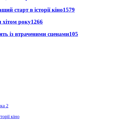
ий старт в історії кіно
1579
 хітом року
1266
ять із втраченими сценами
105
ка 2
орії кіно