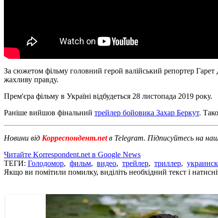
За сюжетом фільму головний герой валійський репортер Гарет 
жахливу правду.
Прем'єра фільму в Україні відбудеться 28 листопада 2019 року.
Раніше вийшов фінальний
трейлер бойовика Захар Беркут
. Так
Новини від
Корреспондент.net
в Telegram. Підписуйтесь на на
Читайте Korrespondent.net в Google News
ТЕГИ:
Голодомор
,
фильм
,
видео
,
трейлер
,
триллер
,
украинск
Якщо ви помітили помилку, виділіть необхідний текст і натисніт