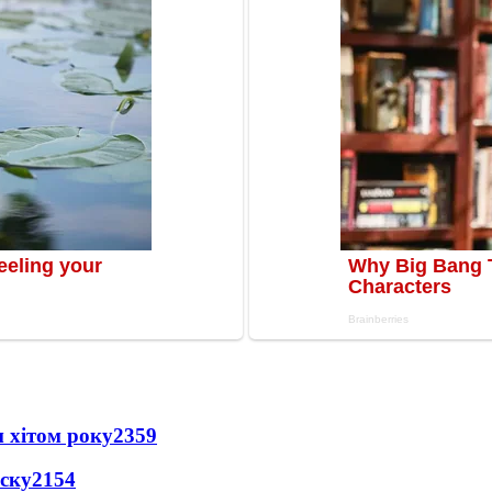
 хітом року
2359
іску
2154