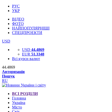
РУС
УКР
ВІДЕО
ФОТО
НАЙПОПУЛЯРНІШІ
СПЕЦПРОЕКТИ
USD
USD
44.4869
EUR
51.3348
Всі курси валют
44.4869
Авторизація
Пошук
RU
ВСІ РОЗДІЛИ
Головна
Україна
Місто
Світ