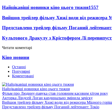
Найцікавіші новинки кіно цього тижня
1557
Вийшов трейлер фільму Хижі води від режисера М
Представлено трейлер фільму Поганий лейтенант:
Культового Дракулу з Крістофером Лі перевипуст
Читати коментарі
Кіно новини
Останні
Популярні
Коментовані
Найцікавіші новинки кіно цього тижня
Фільм про Людину-павука став головним касовим хітом року
Акторка Ліндсей Логан кардинально змінила зачіску
Вийшов трейлер фільму Хижі води від режисера Міцного горіш
Представлено трейлер фільму Поганий лейтенант: Токіо