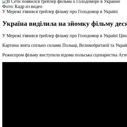
Фото: Кадр из видео
У Мережі з'явився трейлер фільму про Голодомор в Україні
Україна виділила на зйомку фільму деся
У Мережі з'явився трейлер фільму про Голодомор в Україні Цін
Картина знята спільно силами Польщі, Великобританії та Украї
Режисером фільму виступила відома польська сценаристка Агне