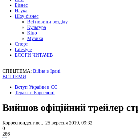
Бізнес
Наука
Шоу-бізнес
Всі новини розділу
Культура
Кіно
Музика
Спорт
Lifestyle
БЛОГИ ЧИТАЧІВ
СПЕЦТЕМА:
Війна в Ірані
ВСІ ТЕМИ
Вступ України в ЄС
Теракт в Барселоні
Вийшов офіційний трейлер ст
Корреспондент.net, 25 вересня 2019, 09:32
0
286