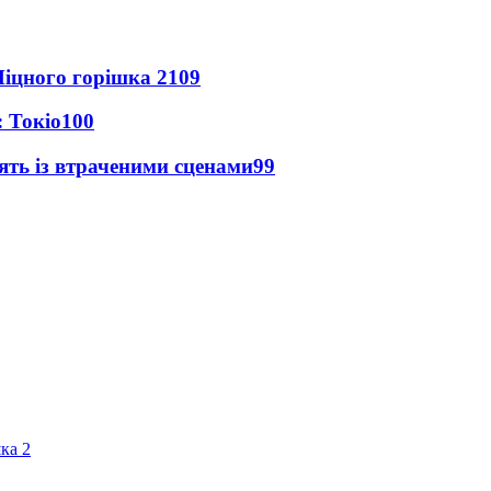
іцного горішка 2
109
 Токіо
100
ять із втраченими сценами
99
ка 2