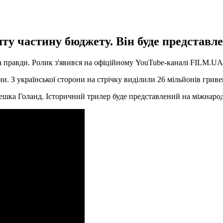
ту частину бюджету. Він буде представле
а правди. Ролик з'явився на офіційному YouTube-каналі FILM.UA
ни. З української сторони на стрічку виділили 26 мільйонів гри
шка Голанд. Історичний трилер буде представлений на міжнарод