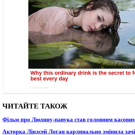
ЧИТАЙТЕ ТАКОЖ
Фільм про Людину-павука став головним касовим
Акторка Ліндсей Логан кардинально змінила зач