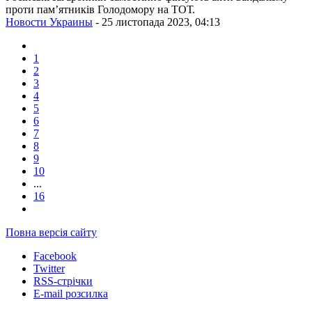
проти пам’ятників Голодомору на ТОТ.
Новости Украины
- 25 листопада 2023, 04:13
1
2
3
4
5
6
7
8
9
10
...
16
Повна версія сайту
Facebook
Twitter
RSS-стрічки
E-mail розсилка