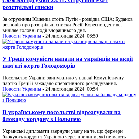
Сюжет
Підсумки 23.11: Отруєння РФ і
розстрільні списки
За отруєнням Ющенка стоїть Путін - розвідка США; Буданов
розповів про розстрільні списки Росії. Кореспондент.net
виділяє головні події вчорашнього дня.
Новости Украины
- 24 листопада 2024, 06:59
У Греції комуністи напали на українців на акції
пам'яті жертв Голодоморів
Посольство України звинуватило у нападі Комуністичну
партію Греції і зажадало оперативного розслідування.
Новости Украины
- 24 листопада 2024, 00:54
В українському посольстві відреагували на
блокаду кордону з Польщею
Українські дипломати звернули увагу на те, що фермери
блокують кордон з Україною через причини, які не мають