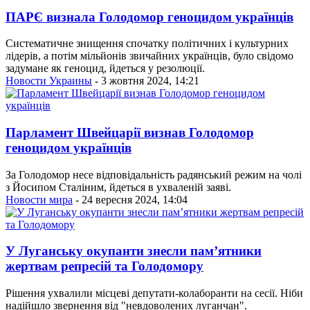
ПАРЄ визнала Голодомор геноцидом українців
Систематичне знищення спочатку політичних і культурних
лідерів, а потім мільйонів звичайних українців, було свідомо
задумане як геноцид, йдеться у резолюції.
Новости Украины
- 3 жовтня 2024, 14:21
Парламент Швейцарії визнав Голодомор
геноцидом українців
За Голодомор несе відповідальність радянський режим на чолі
з Йосипом Сталіним, йдеться в ухваленій заяві.
Новости мира
- 24 вересня 2024, 14:04
У Луганську окупанти знесли пам’ятники
жертвам репресій та Голодомору
Рішення ухвалили місцеві депутати-колаборанти на сесії. Ніби
надійшло звернення від "невдоволених луганчан".