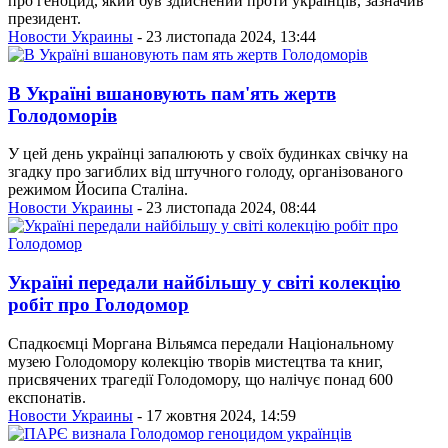
про геноцид, який був здійснений проти українців, зазначив
президент.
Новости Украины
- 23 листопада 2024, 13:44
В Україні вшановують пам'ять жертв
Голодоморів
У цей день українці запалюють у своїх будинках свічку на
згадку про загиблих від штучного голоду, організованого
режимом Йосипа Сталіна.
Новости Украины
- 23 листопада 2024, 08:44
Україні передали найбільшу у світі колекцію
робіт про Голодомор
Спадкоємці Моргана Вільямса передали Національному
музею Голодомору колекцію творів мистецтва та книг,
присвячених трагедії Голодомору, що налічує понад 600
експонатів.
Новости Украины
- 17 жовтня 2024, 14:59