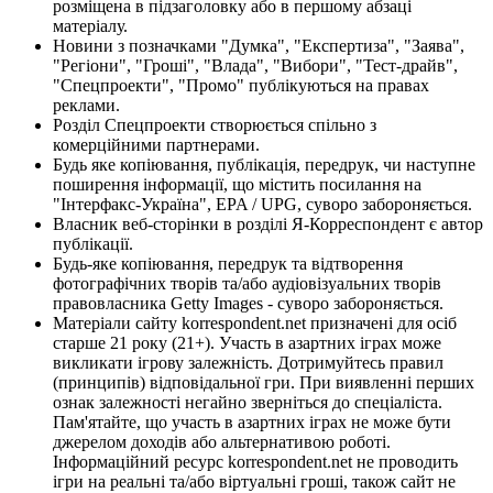
розміщена в підзаголовку або в першому абзаці
матеріалу.
Новини з позначками "Думка", "Експертиза", "Заява",
"Регіони", "Гроші", "Влада", "Вибори", "Тест-драйв",
"Спецпроекти", "Промо" публікуються на правах
реклами.
Розділ Спецпроекти створюється спільно з
комерційними партнерами.
Будь яке копіювання, публікація, передрук, чи наступне
поширення інформації, що містить посилання на
"Інтерфакс-Україна", EPA / UPG, суворо забороняється.
Власник веб-сторінки в розділі Я-Корреспондент є автор
публікації.
Будь-яке копіювання, передрук та відтворення
фотографічних творів та/або аудіовізуальних творів
правовласника Getty Images - суворо забороняється.
Матеріали сайту korrespondent.net призначені для осіб
старше 21 року (21+). Участь в азартних іграх може
викликати ігрову залежність. Дотримуйтесь правил
(принципів) відповідальної гри. При виявленні перших
ознак залежності негайно зверніться до спеціаліста.
Пам'ятайте, що участь в азартних іграх не може бути
джерелом доходів або альтернативою роботі.
Інформаційний ресурс korrespondent.net не проводить
ігри на реальні та/або віртуальні гроші, також сайт не