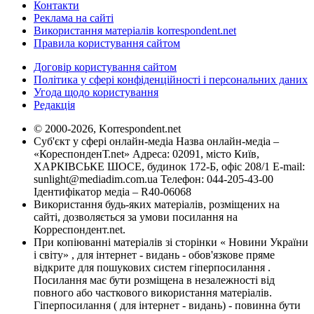
Контакти
Реклама на сайті
Використання матеріалів korrespondent.net
Правила користування сайтом
Договір користування сайтом
Політика у сфері конфіденційності і персональних даних
Угода щодо користування
Редакція
© 2000-2026, Korrespondent.net
Суб'єкт у сфері онлайн-медіа Назва онлайн-медіа –
«КореспонденТ.net» Адреса: 02091, місто Київ,
ХАРКІВСЬКЕ ШОСЕ, будинок 172-Б, офіс 208/1 E-mail:
sunlight@mediadim.com.ua
Телефон: 044-205-43-00
Ідентифікатор медіа – R40-06068
Використання будь-яких матеріалів, розміщених на
сайті, дозволяється за умови посилання на
Корреспондент.net.
При копіюванні матеріалів зі сторінки « Новини України
і світу» , для інтернет - видань - обов'язкове пряме
відкрите для пошукових систем гіперпосилання .
Посилання має бути розміщена в незалежності від
повного або часткового використання матеріалів.
Гіперпосилання ( для інтернет - видань) - повинна бути