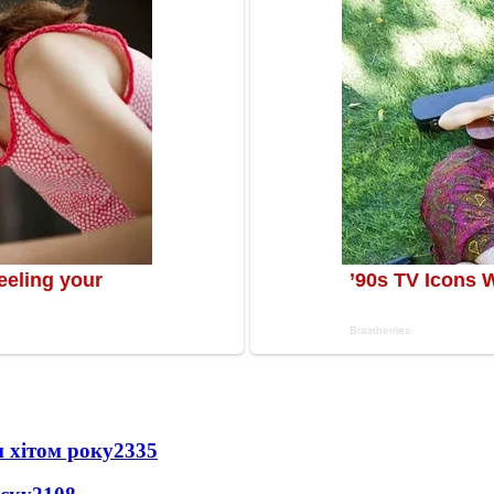
 хітом року
2335