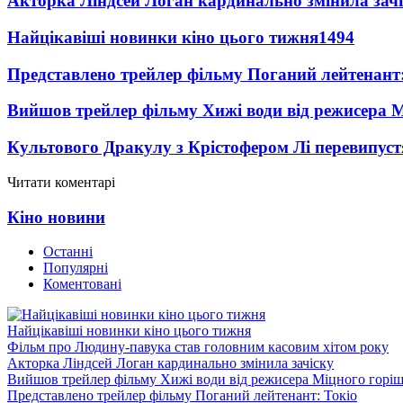
Акторка Ліндсей Логан кардинально змінила зач
Найцікавіші новинки кіно цього тижня
1494
Представлено трейлер фільму Поганий лейтенант:
Вийшов трейлер фільму Хижі води від режисера М
Культового Дракулу з Крістофером Лі перевипуст
Читати коментарі
Кіно новини
Останні
Популярні
Коментовані
Найцікавіші новинки кіно цього тижня
Фільм про Людину-павука став головним касовим хітом року
Акторка Ліндсей Логан кардинально змінила зачіску
Вийшов трейлер фільму Хижі води від режисера Міцного горіш
Представлено трейлер фільму Поганий лейтенант: Токіо