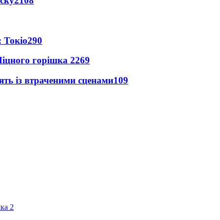
іску
2108
 Токіо
290
іцного горішка 2
269
ять із втраченими сценами
109
ка 2