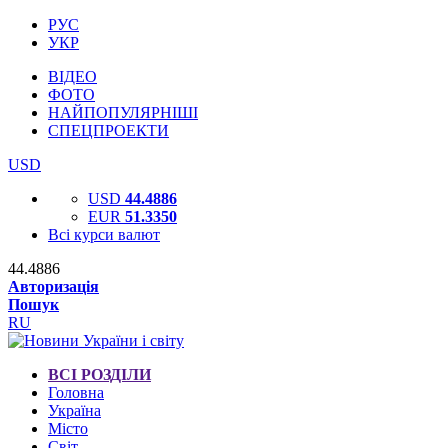
РУС
УКР
ВІДЕО
ФОТО
НАЙПОПУЛЯРНІШІ
СПЕЦПРОЕКТИ
USD
USD
44.4886
EUR
51.3350
Всі курси валют
44.4886
Авторизація
Пошук
RU
ВСІ РОЗДІЛИ
Головна
Україна
Місто
Світ