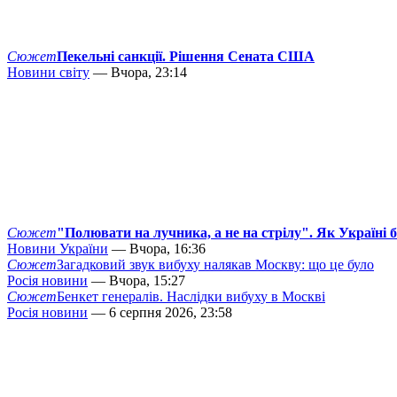
Сюжет
Пекельні санкції. Рішення Сената США
Новини світу
— Вчора, 23:14
Сюжет
"Полювати на лучника, а не на стрілу". Як Україні 
Новини України
— Вчора, 16:36
Сюжет
Загадковий звук вибуху налякав Москву: що це було
Росія новини
— Вчора, 15:27
Сюжет
Бенкет генералів. Наслідки вибуху в Москві
Росія новини
— 6 серпня 2026, 23:58