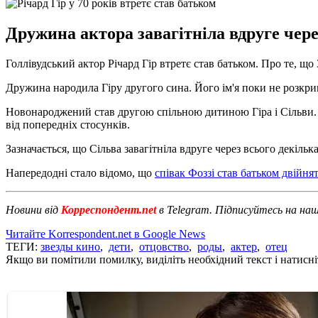
Дружина актора завагітніла вдруге чере
Голлівудський актор Річард Гір втретє став батьком. Про те, щ
Дружина народила Гіру другого сина. Його ім'я поки не розкрив
Новонароджений став другою спільною дитиною Гіра і Сільви. К
від попередніх стосунків.
Зазначається, що Сільва завагітніла вдруге через всього декіль
Напередодні стало відомо, що
співак Фоззі став батьком двійнят
Новини від
Корреспондент.net
в Telegram. Підписуйтесь на на
Читайте Korrespondent.net в Google News
ТЕГИ:
звезды кино
,
дети
,
отцовство
,
роды
,
актер
,
отец
Якщо ви помітили помилку, виділіть необхідний текст і натисніт