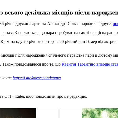
з всього декілька місяців після народже
о 36-річна дружина артиста Алехандра Сільва народила вдруге,
по
ається. Зазначається, що пара перебуває на самоізоляції на ранч
рім того, у 70-річного актора є 20-річний син Гомер від актрис
ка місяців після народження спільного первістка пари в лютому м
. Також повідомлялося про те, що
Квентін Тарантіно вперше став
ш канал
https://t.me/korrespondentnet
ь Ctrl + Enter, щоб повідомити про це редакцію.