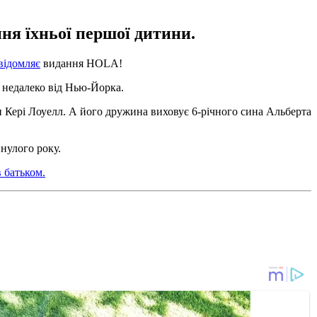
ння їхньої першої дитини.
відомляє
видання HOLA!
о недалеко від Нью-Йорка.
и Кері Лоуелл. А його дружина виховує 6-річного сина Альберта
инулого року.
 батьком.