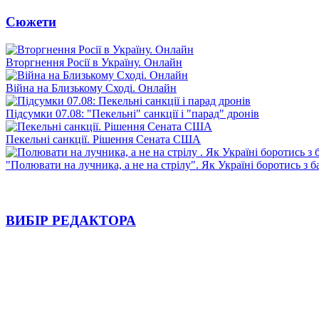
Сюжети
Вторгнення Росії в Україну. Онлайн
Війна на Близькому Сході. Онлайн
Підсумки 07.08: "Пекельні" санкції і "парад" дронів
Пекельні санкції. Рішення Сената США
"Полювати на лучника, а не на стрілу". Як Україні боротись з 
ВИБІР РЕДАКТОРА