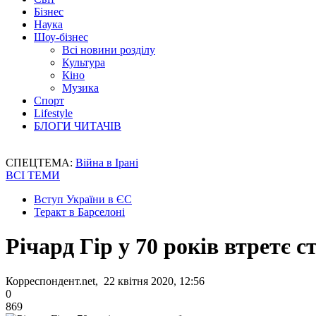
Бізнес
Наука
Шоу-бізнес
Всі новини розділу
Культура
Кіно
Музика
Спорт
Lifestyle
БЛОГИ ЧИТАЧІВ
СПЕЦТЕМА:
Війна в Ірані
ВСІ ТЕМИ
Вступ України в ЄС
Теракт в Барселоні
Річард Гір у 70 років втретє 
Корреспондент.net, 22 квітня 2020, 12:56
0
869