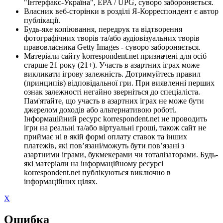
"Інтерфакс-Україна", EPA / UPG, суворо забороняється.
Власник веб-сторінки в розділі Я-Корреспондент є автор
публікації.
Будь-яке копіювання, передрук та відтворення
фотографічних творів та/або аудіовізуальних творів
правовласника Getty Images - суворо забороняється.
Матеріали сайту korrespondent.net призначені для осіб
старше 21 року (21+). Участь в азартних іграх може
викликати ігрову залежність. Дотримуйтесь правил
(принципів) відповідальної гри. При виявленні перших
ознак залежності негайно зверніться до спеціаліста.
Пам'ятайте, що участь в азартних іграх не може бути
джерелом доходів або альтернативою роботі.
Інформаційний ресурс korrespondent.net не проводить
ігри на реальні та/або віртуальні гроші, також сайт не
приймає ні в якій формі оплату ставок та інших
платежів, які пов’язані/можуть бути пов’язані з
азартними іграми, букмекерами чи тоталізаторами. Будь-
які матеріали на інформаційному ресурсі
korrespondent.net публікуються виключно в
інформаційних цілях.
X
Ошибка