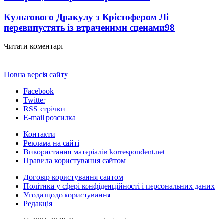
Культового Дракулу з Крістофером Лі
перевипустять із втраченими сценами
98
Читати коментарі
Повна версія сайту
Facebook
Twitter
RSS-стрічки
E-mail розсилка
Контакти
Реклама на сайті
Використання матеріалів korrespondent.net
Правила користування сайтом
Договір користування сайтом
Політика у сфері конфіденційності і персональних даних
Угода щодо користування
Редакція