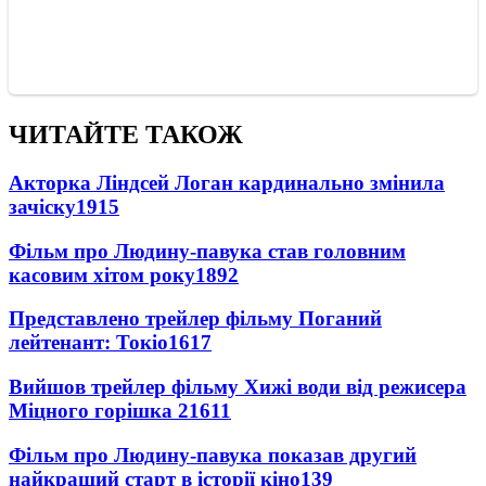
ЧИТАЙТЕ ТАКОЖ
Акторка Ліндсей Логан кардинально змінила
зачіску
1915
Фільм про Людину-павука став головним
касовим хітом року
1892
Представлено трейлер фільму Поганий
лейтенант: Токіо
1617
Вийшов трейлер фільму Хижі води від режисера
Міцного горішка 2
1611
Фільм про Людину-павука показав другий
найкращий старт в історії кіно
139