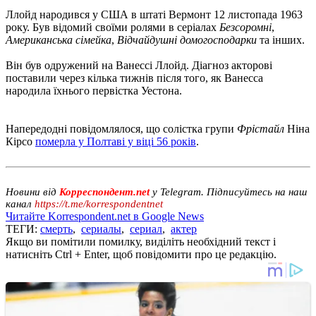
Ллойд народився у США в штаті Вермонт 12 листопада 1963
року. Був відомий своїми ролями в серіалах
Безсоромні
,
Американська сімейка
,
Відчайдушні домогосподарки
та інших.
Він був одружений на Ванессі Ллойд. Діагноз акторові
поставили через кілька тижнів після того, як Ванесса
народила їхнього первістка Уестона.
Напередодні повідомлялося, що солістка групи
Фрістайл
Ніна
Кірсо
померла у Полтаві у віці 56 років
.
Новини від
Корреспондент.net
у Telegram. Підписуйтесь на наш
канал
https://t.me/korrespondentnet
Читайте Korrespondent.net в Google News
ТЕГИ:
смерть
,
сериалы
,
сериал
,
актер
Якщо ви помітили помилку, виділіть необхідний текст і
натисніть Ctrl + Enter, щоб повідомити про це редакцію.