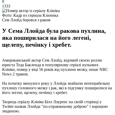
0
1333
Фото: Кадр из сериала Клиника
Сем Ллойд боровся з раком
У Сема Ллойда була ракова пухлина,
яка поширилася на його легені,
щелепу, печінку і хребет.
Американський актор Сем Ллойд, відомий своєю роллю
юриста Теда Бакленда в популярному серіалі нульових
Клініка
, помер у віці 56 років від пухлини мозку, пише NBC
News 2 травня.
На початку минулого року у Ллойда знайшли неоперабельну
пухлину головного мозку і рак, які в підсумку поширилися на
його легені, щелепу, печінку і хребет.
Творець серіалу
Клініка
Білл Лоуренс на своїй сторінці у
Twitter назвав Ллойда "по-справжньому доброю" і хорошою
людиною.