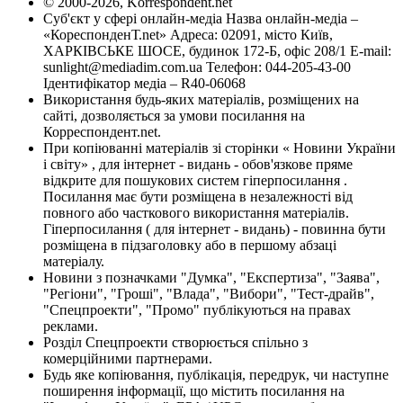
© 2000-2026, Korrespondent.net
Суб'єкт у сфері онлайн-медіа Назва онлайн-медіа –
«КореспонденТ.net» Адреса: 02091, місто Київ,
ХАРКІВСЬКЕ ШОСЕ, будинок 172-Б, офіс 208/1 E-mail:
sunlight@mediadim.com.ua
Телефон: 044-205-43-00
Ідентифікатор медіа – R40-06068
Використання будь-яких матеріалів, розміщених на
сайті, дозволяється за умови посилання на
Корреспондент.net.
При копіюванні матеріалів зі сторінки « Новини України
і світу» , для інтернет - видань - обов'язкове пряме
відкрите для пошукових систем гіперпосилання .
Посилання має бути розміщена в незалежності від
повного або часткового використання матеріалів.
Гіперпосилання ( для інтернет - видань) - повинна бути
розміщена в підзаголовку або в першому абзаці
матеріалу.
Новини з позначками "Думка", "Експертиза", "Заява",
"Регіони", "Гроші", "Влада", "Вибори", "Тест-драйв",
"Спецпроекти", "Промо" публікуються на правах
реклами.
Розділ Спецпроекти створюється спільно з
комерційними партнерами.
Будь яке копіювання, публікація, передрук, чи наступне
поширення інформації, що містить посилання на