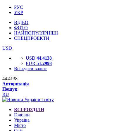
РУС
УКР
ВІДЕО
ФОТО
НАЙПОПУЛЯРНІШІ
СПЕЦПРОЕКТИ
USD
USD
44.4138
EUR
51.2998
Всі курси валют
44.4138
Авторизація
Пошук
RU
ВСІ РОЗДІЛИ
Головна
Україна
Місто
Світ