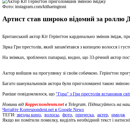
Фото: instagram.com/kitharingtoni
Артист став широко відомий за роллю Дж
Британський актор Кіт Герінґтон кардинально змінив імідж, 
Зірка Гри престолів, який запам'ятався з копицею волосся і гус
На знімках, зроблених папараці, видно, що 33-річний актор по
Актор вийшов на прогулянку зі своїм собачкою. Герінґтон прогу
Багато шанувальників актора були приголомшені такою зміною 
Раніше повідомлялося, що
"Гора" з Гри престолів встановив св
Новини від
Корреспондент.net
в Telegram. Підписуйтесь на на
Читайте Korrespondent.net в Google News
ТЕГИ:
звезды кино
,
волосы
,
фото
,
прическа
,
актер
,
имидж
Якщо ви помітили помилку, виділіть необхідний текст і натисніт