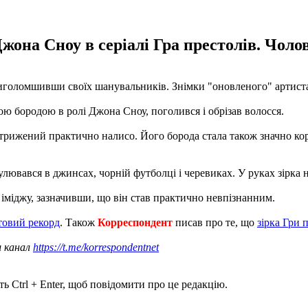
она Сноу в серіалі Гра престолів. Чолов
приголомшивши своїх шанувальників. Знімки "оновленого" артис
тою бородою в ролі Джона Сноу, поголився і обрізав волосся.
стрижений практично налисо. Його борода стала також значно ко
лювався в джинсах, чорній футболці і черевиках. У руках зірка 
іміджу, зазначивши, що він став практично невпізнанним.
ітовий рекорд
. Також
Корреспондент
писав про те, що
зірка Гри 
ш канал
https://t.me/korrespondentnet
ь Ctrl + Enter, щоб повідомити про це редакцію.