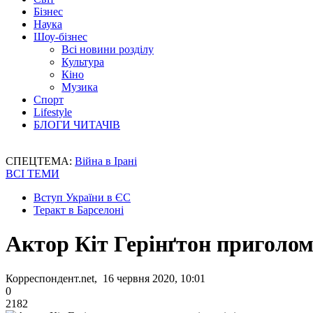
Бізнес
Наука
Шоу-бізнес
Всі новини розділу
Культура
Кіно
Музика
Спорт
Lifestyle
БЛОГИ ЧИТАЧІВ
СПЕЦТЕМА:
Війна в Ірані
ВСІ ТЕМИ
Вступ України в ЄС
Теракт в Барселоні
Актор Кіт Герінґтон приголо
Корреспондент.net, 16 червня 2020, 10:01
0
2182