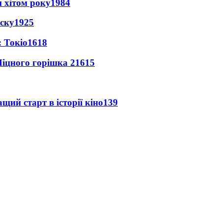
 хітом року
1984
іску
1925
 Токіо
1618
іцного горішка 2
1615
ий старт в історії кіно
139