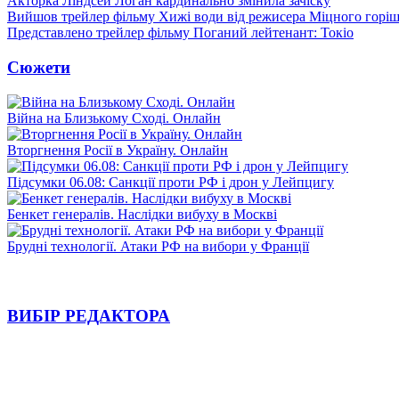
Акторка Ліндсей Логан кардинально змінила зачіску
Вийшов трейлер фільму Хижі води від режисера Міцного горіш
Представлено трейлер фільму Поганий лейтенант: Токіо
Сюжети
Війна на Близькому Сході. Онлайн
Вторгнення Росії в Україну. Онлайн
Підсумки 06.08: Санкції проти РФ і дрон у Лейпцигу
Бенкет генералів. Наслідки вибуху в Москві
Брудні технології. Атаки РФ на вибори у Франції
ВИБІР РЕДАКТОРА