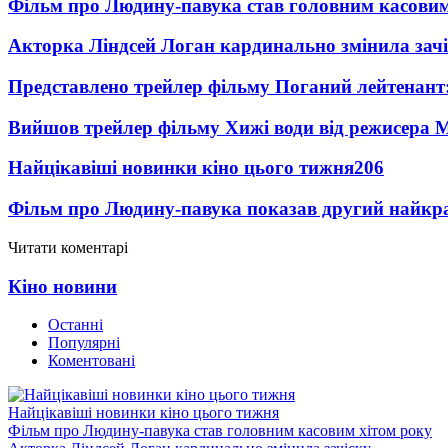
Фільм про Людину-павука став головним касовим
Акторка Ліндсей Логан кардинально змінила зач
Представлено трейлер фільму Поганий лейтенант:
Вийшов трейлер фільму Хижі води від режисера М
Найцікавіші новинки кіно цього тижня
206
Фільм про Людину-павука показав другий найкращ
Читати коментарі
Кіно новини
Останні
Популярні
Коментовані
Найцікавіші новинки кіно цього тижня
Фільм про Людину-павука став головним касовим хітом року