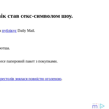
ік став секс-символом шоу.
та
публікує
Daily Mail.
ротша.
несе паперовий пакет з покупками.
престолів знялася повністю оголеною
.