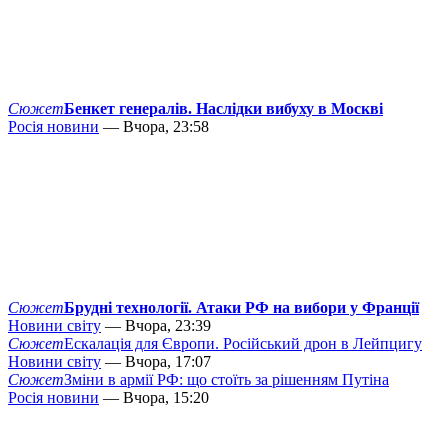
Сюжет
Бенкет генералів. Наслідки вибуху в Москві
Росія новини
— Вчора, 23:58
Сюжет
Брудні технології. Атаки РФ на вибори у Франції
Новини світу
— Вчора, 23:39
Сюжет
Ескалація для Європи. Російський дрон в Лейпцигу
Новини світу
— Вчора, 17:07
Сюжет
Зміни в армії РФ: що стоїть за рішенням Путіна
Росія новини
— Вчора, 15:20