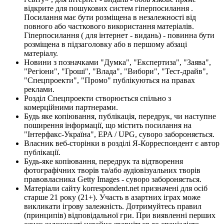
відкрите для пошукових систем гіперпосилання .
Посилання має бути розміщена в незалежності від
повного або часткового використання матеріалів.
Гіперпосилання ( для інтернет - видань) - повинна бути
розміщена в підзаголовку або в першому абзаці
матеріалу.
Новини з позначками "Думка", "Експертиза", "Заява",
"Регіони", "Гроші", "Влада", "Вибори", "Тест-драйв",
"Спецпроекти", "Промо" публікуються на правах
реклами.
Розділ Спецпроекти створюється спільно з
комерційними партнерами.
Будь яке копіювання, публікація, передрук, чи наступне
поширення інформації, що містить посилання на
"Інтерфакс-Україна", EPA / UPG, суворо забороняється.
Власник веб-сторінки в розділі Я-Корреспондент є автор
публікації.
Будь-яке копіювання, передрук та відтворення
фотографічних творів та/або аудіовізуальних творів
правовласника Getty Images - суворо забороняється.
Матеріали сайту korrespondent.net призначені для осіб
старше 21 року (21+). Участь в азартних іграх може
викликати ігрову залежність. Дотримуйтесь правил
(принципів) відповідальної гри. При виявленні перших