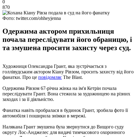
0
870
Фото: twitter.com/ohheyjenna
Одержима актором прихильниця
почала переслідувати його обраницю, і
та змушена просити захисту через суд.
Художниця Олександра Грант, яка зустрічається з
голлівудським актором Кіану Рівзом, просить захисту від його
фанатки. Про це
повідомляє
The Blast.
Одержима Рівзом 67-річна жінка на ім'я Кетрін почала
переслідувати Грант. Вона стежила за художницею на різних
заходах і за її діяльністю.
Фанатка навіть пробралася в будинок Грант, зробила фото її
автомобіля і поширила знімки в мережі.
Налякана Грант змушена була звернутися до Вищого суду
округу Лос-Анджелес для видачі тимчасового охоронного