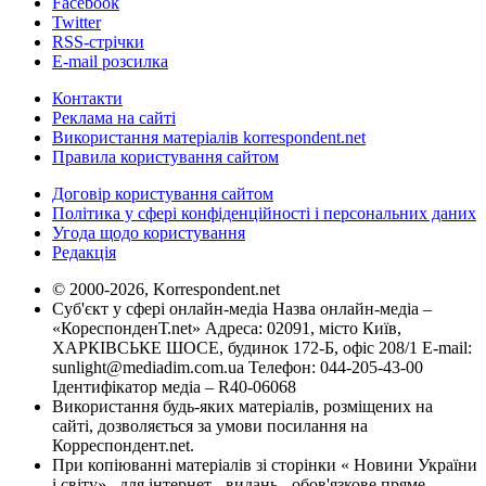
Facebook
Twitter
RSS-стрічки
E-mail розсилка
Контакти
Реклама на сайті
Використання матеріалів korrespondent.net
Правила користування сайтом
Договір користування сайтом
Політика у сфері конфіденційності і персональних даних
Угода щодо користування
Редакція
© 2000-2026, Korrespondent.net
Суб'єкт у сфері онлайн-медіа Назва онлайн-медіа –
«КореспонденТ.net» Адреса: 02091, місто Київ,
ХАРКІВСЬКЕ ШОСЕ, будинок 172-Б, офіс 208/1 E-mail:
sunlight@mediadim.com.ua
Телефон: 044-205-43-00
Ідентифікатор медіа – R40-06068
Використання будь-яких матеріалів, розміщених на
сайті, дозволяється за умови посилання на
Корреспондент.net.
При копіюванні матеріалів зі сторінки « Новини України
і світу» , для інтернет - видань - обов'язкове пряме