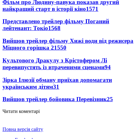
Фільм про Людину-павука показав другий
найкращий старт в історії кіно
1571
Представлено трейлер фільму Поганий
лейтенант: Токіо
1568
Вийшов трейлер фільму Хижі води від режисера
Міцного горішка 2
1550
Культового Дракулу з Крістофером Лі
перевипустять із втраченими сценами
94
Зірка Ілюзії обману приїхав допомагати
українським дітям
31
Вийшов трейлер бойовика Перевізник
25
Читати коментарі
Повна версія сайту