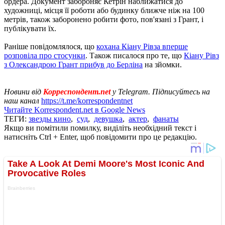
ордера. Документ забороняє Кетрін наближатися до
художниці, місця її роботи або будинку ближче ніж на 100
метрів, також заборонено робити фото, пов'язані з Грант, і
публікувати їх.
Раніше повідомлялося, що
кохана Кіану Рівза вперше
розповіла про стосунки
. Також писалося про те, що
Кіану Рівз
з Олександрою Грант прибув до Берліна
на зйомки.
Новини від
Корреспондент.net
у Telegram. Підписуйтесь на
наш канал
https://t.me/korrespondentnet
Читайте Korrespondent.net в Google News
ТЕГИ:
звезды кино
,
суд
,
девушка
,
актер
,
фанаты
Якщо ви помітили помилку, виділіть необхідний текст і
натисніть Ctrl + Enter, щоб повідомити про це редакцію.