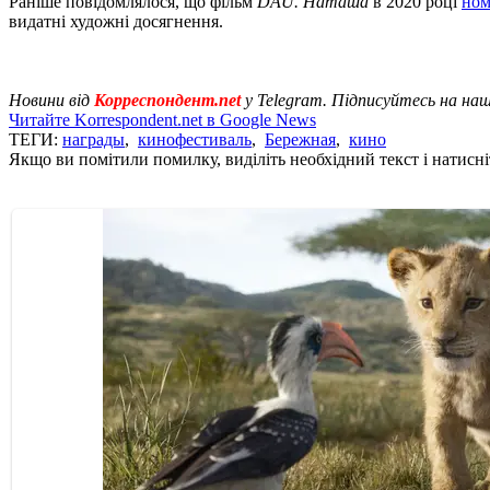
Раніше повідомлялося, що фільм
DAU. Наташа
в 2020 році
ном
видатні художні досягнення.
Новини від
Корреспондент.net
у Telegram. Підписуйтесь на на
Читайте Korrespondent.net в Google News
ТЕГИ:
награды
,
кинофестиваль
,
Бережная
,
кино
Якщо ви помітили помилку, виділіть необхідний текст і натисніт