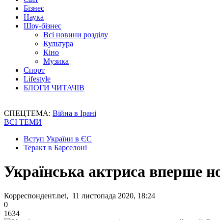
Бізнес
Наука
Шоу-бізнес
Всі новини розділу
Культура
Кіно
Музика
Спорт
Lifestyle
БЛОГИ ЧИТАЧІВ
СПЕЦТЕМА:
Війна в Ірані
ВСІ ТЕМИ
Вступ України в ЄС
Теракт в Барселоні
Українська актриса вперше н
Корреспондент.net, 11 листопада 2020, 18:24
0
1634