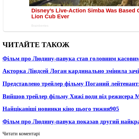
ЧИТАЙТЕ ТАКОЖ
Фільм про Людину-павука став головним касовим
Акторка Ліндсей Логан кардинально змінила зач
Представлено трейлер фільму Поганий лейтенант:
Вийшов трейлер фільму Хижі води від режисера М
Найцікавіші новинки кіно цього тижня
905
Фільм про Людину-павука показав другий найкращ
Читати коментарі