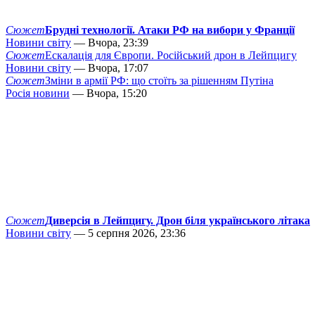
Сюжет
Брудні технології. Атаки РФ на вибори у Франції
Новини світу
— Вчора, 23:39
Сюжет
Ескалація для Європи. Російський дрон в Лейпцигу
Новини світу
— Вчора, 17:07
Сюжет
Зміни в армії РФ: що стоїть за рішенням Путіна
Росія новини
— Вчора, 15:20
Сюжет
Диверсія в Лейпцигу. Дрон біля українського літака
Новини світу
— 5 серпня 2026, 23:36