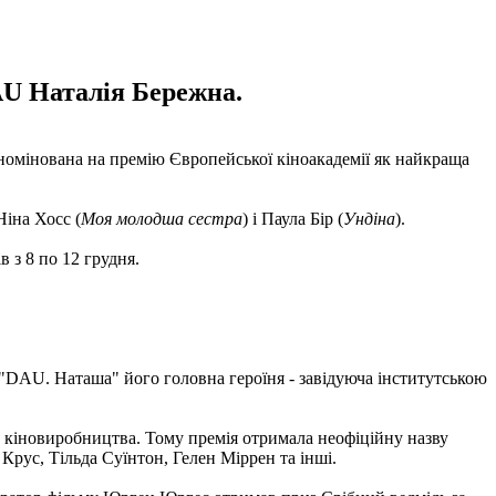
AU Наталія Бережна.
номінована на премію Європейської кіноакадемії як найкраща
 Ніна Хосс (
Моя молодша сестра
) і Паула Бір (
Ундіна
).
 з 8 по 12 грудня.
 "DAU. Наташа" його головна героїня - завідуюча інститутською
о кіновиробництва. Тому премія отримала неофіційну назву
ус, Тільда ​​Суїнтон, Гелен Міррен та інші.