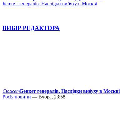
Бенкет генералів. Наслідки вибуху в Москві
ВИБІР РЕДАКТОРА
Сюжет
Бенкет генералів. Наслідки вибуху в Москві
Росія новини
— Вчора, 23:58