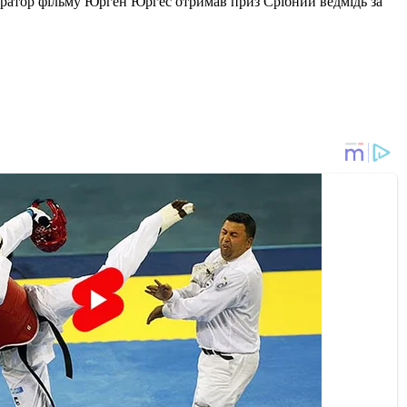
ератор фільму Юрген Юргес отримав приз Срібний ведмідь за