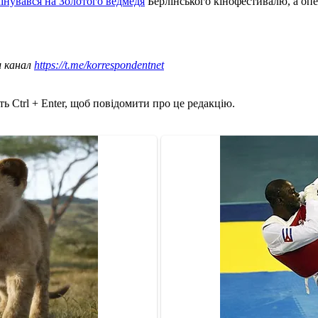
інувався на Золотого ведмедя
Берлінського кінофестивалю, а оп
ш канал
https://t.me/korrespondentnet
ь Ctrl + Enter, щоб повідомити про це редакцію.