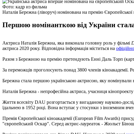
Фото: кадр из фильма
Наталія Бережна (ліворуч) номінована на премію Європейської 
Першою номінанткою від України стала
Актриса Наталія Бережна, яка виконала головну роль у фільмі
актриса 2020 року. Відповідна інформація міститься на
офіційно
Разом з Бережною на премію претендують Енні Даль Торп (ка
За переможців проголосують понад 3800 членів кіноакадемії. Рез
Бережна стала першою українською актрисою, яку номінували 
Наталія Бережна - непрофесійна актриса, учасниця кінопроект
Життя всесвіту DAU розгортається у вигаданому науково-дослід
їдальнею в 1952 році. Вона вступає у стосунки з іноземним вче
Премія Європейської кіноакадемії (European Film Awards) при
"європейський Оскар". Серед актрис-лауреаток - Жюльєт Бінош, 