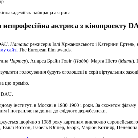
кіноакадемії як найкраща актриса
 непрофесійна актриса з кінопроекту D
DAU. Наташа
режисерів Іллі Хржановського і Катерини Ертель, 
му сайті
The European film awards.
ртина
Чартер
), Андреа Брайн Говіг (
Надія
), Марта Ніето (
Мати
),
ультати голосування будуть оголошені в серії віртуальних заходів
на цю премію.
у DAU.
ному інституті в Москві в 1930-1960-і роки. За сюжетом фільму
ним і потрапляє на допит до слідчого держбезпеки.
суджується щорічно з 1988 року картинам виключно європейськог
Емілі Вотсон, Ізабель Юппер, Бьорк, Маріон Котійяр, Пенелопа Кр