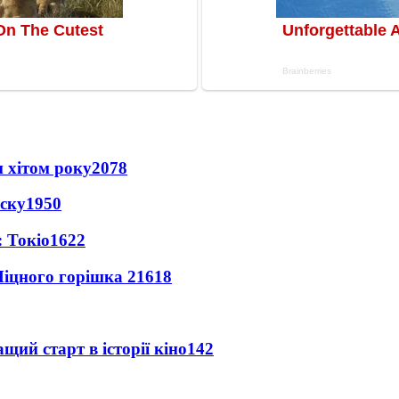
 хітом року
2078
іску
1950
 Токіо
1622
іцного горішка 2
1618
ий старт в історії кіно
142