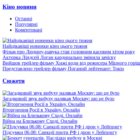
Кіно новини
Останні
Популярні
Коментовані
Найцікавіші новинки кіно цього тижня
Фільм про Людину-павука став головним касовим хітом року
Акторка Ліндсей Логан кардинально змінила зачіску
Вийшов трейлер фільму Хижі води від режисера Міцного горіш
Представлено трейлер фільму Поганий лейтенант: Токіо
Сюжети
Загадковий звук вибуху налякав Москву: що це було
Вторгнення Росії в Україну. Онлайн
Війна на Близькому Сході. Онлайн
Підсумки 06.08: Санкції проти РФ і дрон у Лейпцигу