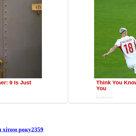
 хітом року
2359