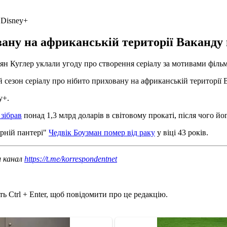
 Disney+
вану на африканській території Ваканду
аян Куглер уклали угоду про створення серіалу за мотивами філ
 сезон серіалу про нібито приховану на африканській території
y+.
 зібрав
понад 1,3 млрд доларів в світовому прокаті, після чого й
орній пантері"
Чедвік Боузман помер від раку
у віці 43 років.
ш канал
https://t.me/korrespondentnet
ь Ctrl + Enter, щоб повідомити про це редакцію.