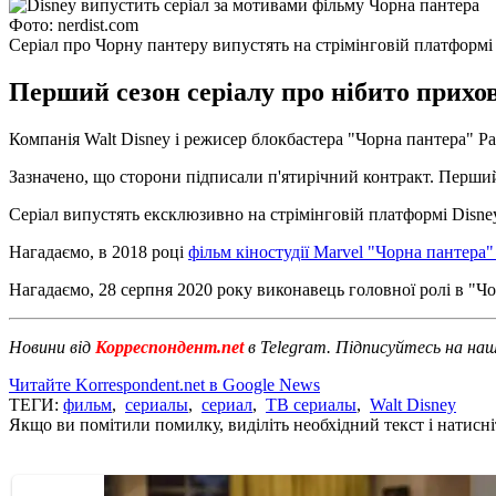
Фото: nerdist.com
Серіал про Чорну пантеру випустять на стрімінговій платформі
Перший сезон серіалу про нібито прихо
Компанія Walt Disney і режисер блокбастера "Чорна пантера" Р
Зазначено, що сторони підписали п'ятирічний контракт. Перший
Серіал випустять ексклюзивно на стрімінговій платформі Disne
Нагадаємо, в 2018 році
фільм кіностудії Marvel "Чорна пантера"
Нагадаємо, 28 серпня 2020 року виконавець головної ролі в "Ч
Новини від
Корреспондент.net
в Telegram. Підписуйтесь на на
Читайте Korrespondent.net в Google News
ТЕГИ:
фильм
,
сериалы
,
сериал
,
ТВ сериалы
,
Walt Disney
Якщо ви помітили помилку, виділіть необхідний текст і натисніт