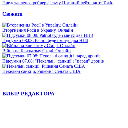
Представлено трейлер фільму Поганий лейтенант: Токіо
Сюжети
Вторгнення Росії в Україну. Онлайн
Підсумки 08.08: Patriot буде і мінус два НПЗ
Війна на Близькому Сході. Онлайн
Підсумки 07.08: "Пекельні" санкції і "парад" дронів
Пекельні санкції. Рішення Сената США
ВИБІР РЕДАКТОРА