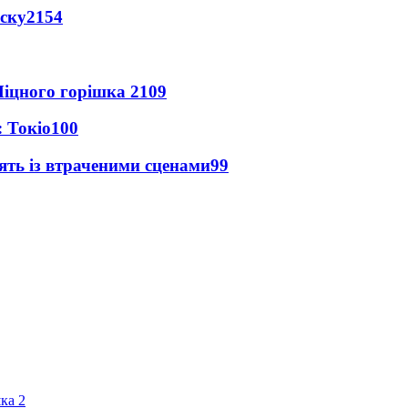
іску
2154
іцного горішка 2
109
 Токіо
100
ять із втраченими сценами
99
ка 2