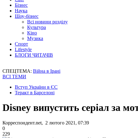
Бізнес
Наука
Шоу-бізнес
Всі новини розділу
Культура
Кіно
Музика
Спорт
Lifestyle
БЛОГИ ЧИТАЧІВ
СПЕЦТЕМА:
Війна в Ірані
ВСІ ТЕМИ
Вступ України в ЄС
Теракт в Барселоні
Disney випустить серіал за м
Корреспондент.net, 2 лютого 2021, 07:39
0
229