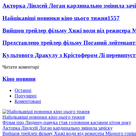
Акторка Ліндсей Логан кардинально змінила зач
Найцікавіші новинки кіно цього тижня
1557
Вийшов трейлер фільму Хижі води від режисера М
Представлено трейлер фільму Поганий лейтенант:
Культового Дракулу з Крістофером Лі перевипуст
Читати коментарі
Кіно новини
Останні
Популярні
Коментовані
Найцікавіші новинки кіно цього тижня
Фільм про Людину-павука став головним касовим хітом року
Акторка Ліндсей Логан кардинально змінила зачіску
Вийшов трейлер фільму Хижі води від режисера Міцного горіш