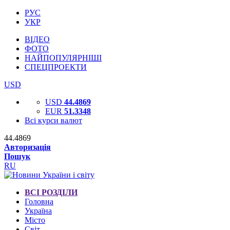
РУС
УКР
ВІДЕО
ФОТО
НАЙПОПУЛЯРНІШІ
СПЕЦПРОЕКТИ
USD
USD
44.4869
EUR
51.3348
Всі курси валют
44.4869
Авторизація
Пошук
RU
ВСІ РОЗДІЛИ
Головна
Україна
Місто
Світ