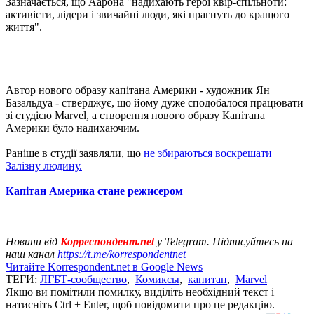
Зазначається, що Аарона "надихають герої квір-спільноти:
активісти, лідери і звичайні люди, які прагнуть до кращого
життя".
Автор нового образу капітана Америки - художник Ян
Базальдуа - стверджує, що йому дуже сподобалося працювати
зі студією Marvel, а створення нового образу Капітана
Америки було надихаючим.
Раніше в студії заявляли, що
не збираються воскрешати
Залізну людину.
Капітан Америка стане режисером
Новини від
Корреспондент.net
у Telegram. Підписуйтесь на
наш канал
https://t.me/korrespondentnet
Читайте Korrespondent.net в Google News
ТЕГИ:
ЛГБТ-сообщество
,
Комиксы
,
капитан
,
Marvel
Якщо ви помітили помилку, виділіть необхідний текст і
натисніть Ctrl + Enter, щоб повідомити про це редакцію.