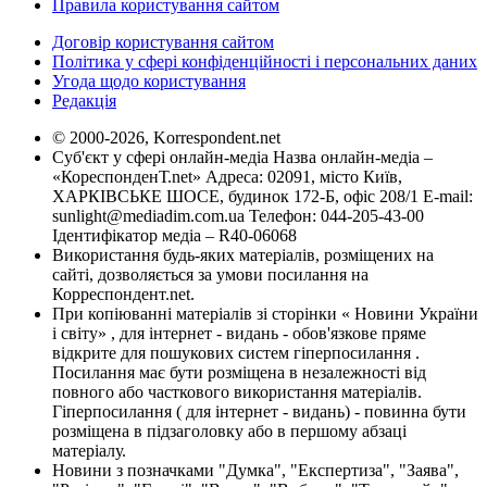
Правила користування сайтом
Договір користування сайтом
Політика у сфері конфіденційності і персональних даних
Угода щодо користування
Редакція
© 2000-2026, Korrespondent.net
Суб'єкт у сфері онлайн-медіа Назва онлайн-медіа –
«КореспонденТ.net» Адреса: 02091, місто Київ,
ХАРКІВСЬКЕ ШОСЕ, будинок 172-Б, офіс 208/1 E-mail:
sunlight@mediadim.com.ua
Телефон: 044-205-43-00
Ідентифікатор медіа – R40-06068
Використання будь-яких матеріалів, розміщених на
сайті, дозволяється за умови посилання на
Корреспондент.net.
При копіюванні матеріалів зі сторінки « Новини України
і світу» , для інтернет - видань - обов'язкове пряме
відкрите для пошукових систем гіперпосилання .
Посилання має бути розміщена в незалежності від
повного або часткового використання матеріалів.
Гіперпосилання ( для інтернет - видань) - повинна бути
розміщена в підзаголовку або в першому абзаці
матеріалу.
Новини з позначками "Думка", "Експертиза", "Заява",