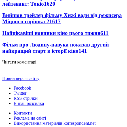
лейтенант: Токіо
1620
Вийшов трейлер фільму Хижі води від режисера
Міцного горішка 2
1617
Найцікавіші новинки кіно цього тижня
611
Фільм про Людину-павука показав другий
найкращий старт в історії кіно
141
Читати коментарі
Повна версія сайту
Facebook
Twitter
RSS-стрічки
E-mail розсилка
Контакти
Реклама на сайті
Використання матеріалів korrespondent.net