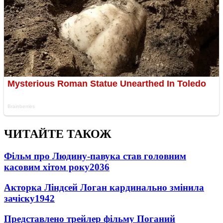
ЧИТАЙТЕ ТАКОЖ
Фільм про Людину-павука став головним
касовим хітом року
2036
Акторка Ліндсей Логан кардинально змінила
зачіску
1942
Представлено трейлер фільму Поганий