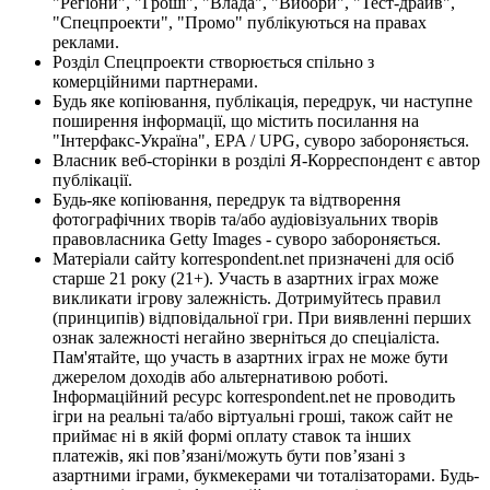
"Регіони", "Гроші", "Влада", "Вибори", "Тест-драйв",
"Спецпроекти", "Промо" публікуються на правах
реклами.
Розділ Спецпроекти створюється спільно з
комерційними партнерами.
Будь яке копіювання, публікація, передрук, чи наступне
поширення інформації, що містить посилання на
"Інтерфакс-Україна", EPA / UPG, суворо забороняється.
Власник веб-сторінки в розділі Я-Корреспондент є автор
публікації.
Будь-яке копіювання, передрук та відтворення
фотографічних творів та/або аудіовізуальних творів
правовласника Getty Images - суворо забороняється.
Матеріали сайту korrespondent.net призначені для осіб
старше 21 року (21+). Участь в азартних іграх може
викликати ігрову залежність. Дотримуйтесь правил
(принципів) відповідальної гри. При виявленні перших
ознак залежності негайно зверніться до спеціаліста.
Пам'ятайте, що участь в азартних іграх не може бути
джерелом доходів або альтернативою роботі.
Інформаційний ресурс korrespondent.net не проводить
ігри на реальні та/або віртуальні гроші, також сайт не
приймає ні в якій формі оплату ставок та інших
платежів, які пов’язані/можуть бути пов’язані з
азартними іграми, букмекерами чи тоталізаторами. Будь-