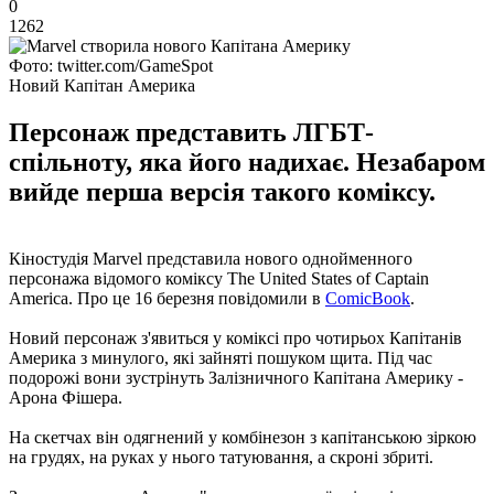
0
1262
Фото: twitter.com/GameSpot
Новий Капітан Америка
Персонаж представить ЛГБТ-
спільноту, яка його надихає. Незабаром
вийде перша версія такого коміксу.
Кіностудія Marvel представила нового однойменного
персонажа відомого коміксу The United States of Captain
America. Про це 16 березня повідомили в
ComicBook
.
Новий персонаж з'явиться у коміксі про чотирьох Капітанів
Америка з минулого, які зайняті пошуком щита. Під час
подорожі вони зустрінуть Залізничного Капітана Америку -
Арона Фішера.
На скетчах він одягнений у комбінезон з капітанською зіркою
на грудях, на руках у нього татуювання, а скроні збриті.