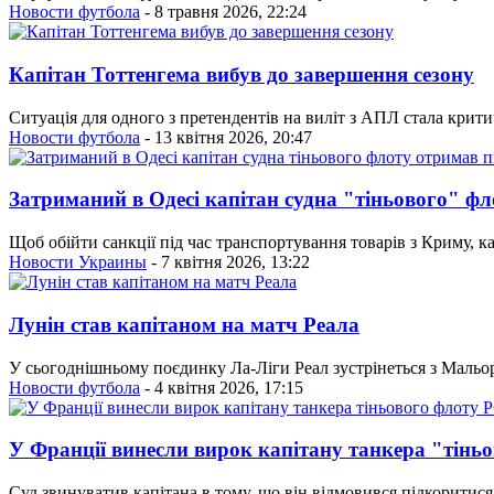
Новости футбола
- 8 травня 2026, 22:24
Капітан Тоттенгема вибув до завершення сезону
Ситуація для одного з претендентів на виліт з АПЛ стала крит
Новости футбола
- 13 квітня 2026, 20:47
Затриманий в Одесі капітан судна "тіньового" фл
Щоб обійти санкції під час транспортування товарів з Криму, к
Новости Украины
- 7 квітня 2026, 13:22
Лунін став капітаном на матч Реала
У сьогоднішньому поєдинку Ла-Ліги Реал зустрінеться з Мальор
Новости футбола
- 4 квітня 2026, 17:15
У Франції винесли вирок капітану танкера "тінь
Суд звинуватив капітана в тому, що він відмовився підкоритис