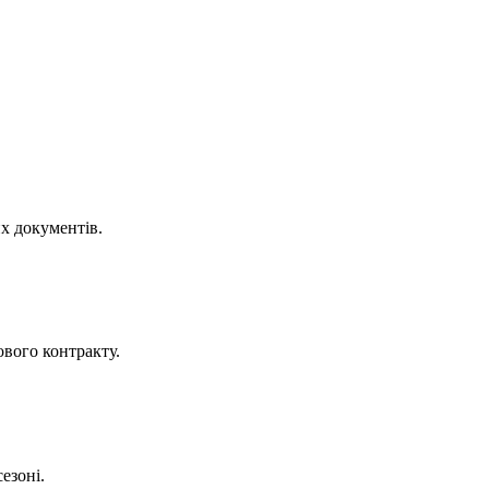
х документів.
вого контракту.
езоні.