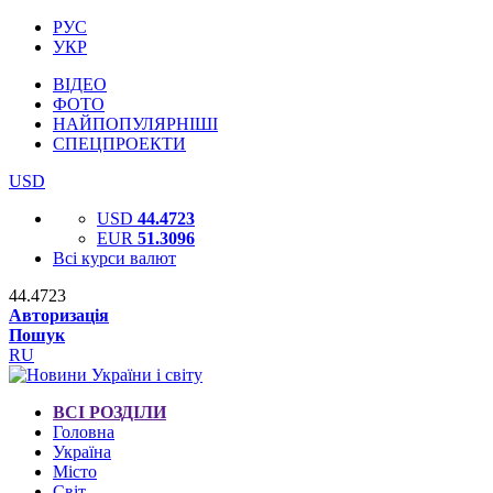
РУС
УКР
ВІДЕО
ФОТО
НАЙПОПУЛЯРНІШІ
СПЕЦПРОЕКТИ
USD
USD
44.4723
EUR
51.3096
Всі курси валют
44.4723
Авторизація
Пошук
RU
ВСІ РОЗДІЛИ
Головна
Україна
Місто
Світ