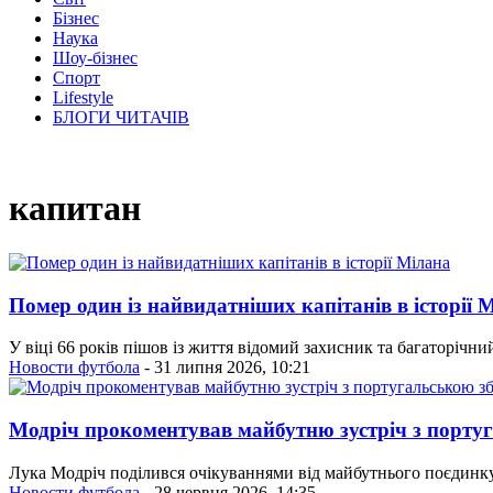
Бізнес
Наука
Шоу-бізнес
Спорт
Lifestyle
БЛОГИ ЧИТАЧІВ
капитан
Помер один із найвидатніших капітанів в історії 
У віці 66 років пішов із життя відомий захисник та багаторічни
Новости футбола
- 31 липня 2026, 10:21
Модріч прокоментував майбутню зустріч з порту
Лука Модріч поділився очікуваннями від майбутнього поєдинку 
Новости футбола
- 28 червня 2026, 14:35