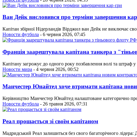
Ван Дейк висловився про терміни завершення кар
Капітан збірної Нідерландів Вірджил ван Дейк не виключає сво
Новости футбола
- 6 червня 2026, 07:45
Франція заарештувала капітана танкера з "тінь
Капітану загрожує до одного року позбавлення волі та штраф у
Новости мира
- 4 червня 2026, 00:52
Манчестер Юнайтед хоче втримати капітана нов
Керівництво Манчестер Юнайтед налаштоване категорично прот
Новости футбола
- 26 травня 2026, 07:31
Реал прощається зі своїм капітаном
Мадридський Реал залишиться без свого багаторічного лідера: Д