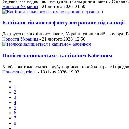
Україна має надію, що і наступний санкційний пакет ЄС включа
Новости Украины
- 21 лютого 2026, 21:59
Капітани тіньового флоту потрапили під санкції
До другого санкційного пакету України увійшли 46 громадян Ро
Новости Украины
- 21 лютого 2026, 12:56
Полісся залишається з капітаном Бабенком
Хавбек житомирського клубу підписав новий контракт і продов
Новости футбола
- 18 січня 2026, 19:03
1
2
3
4
5
6
7
8