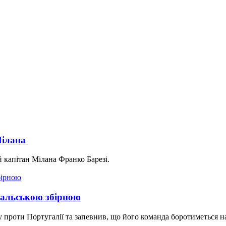
Мілана
й капітан Мілана Франко Барезі.
гальською збірною
проти Португалії та запевнив, що його команда боротиметься на