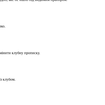
нко.
змінити клубну прописку.
із клубом.