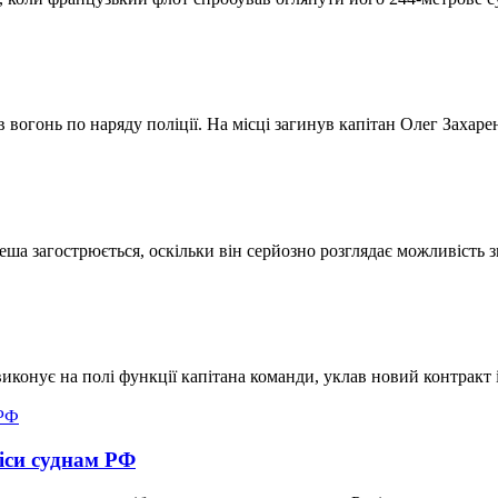
в вогонь по наряду поліції. На місці загинув капітан Олег Захаре
а загострюється, оскільки він серйозно розглядає можливість 
виконує на полі функції капітана команди, уклав новий контракт 
іси суднам РФ