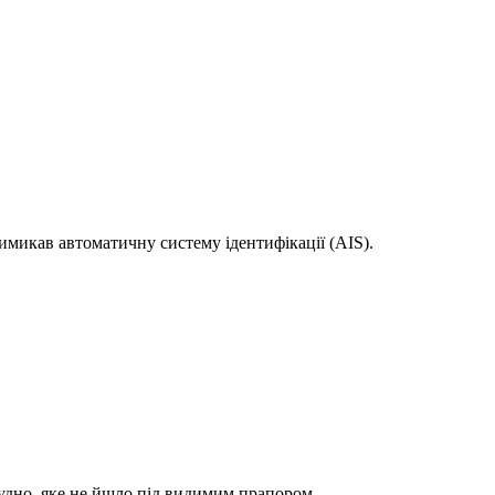
вимикав автоматичну систему ідентифікації (AIS).
судно, яке не йшло під видимим прапором.