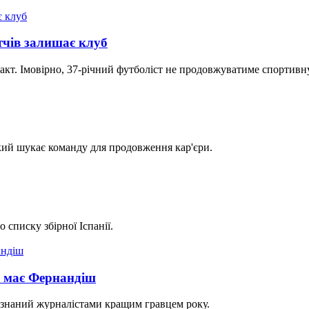
тчів залишає клуб
ракт. Імовірно, 37-річний футболіст не продовжуватиме спортивну
який шукає команду для продовження кар'єри.
списку збірної Іспанії.
в має Фернандіш
визнаний журналістами кращим гравцем року.