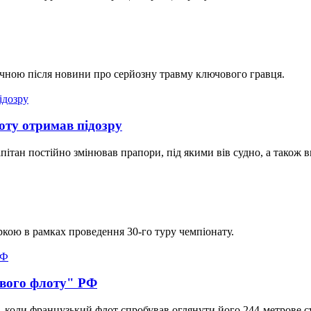
ичною після новини про серйозну травму ключового гравця.
оту отримав підозру
апітан постійно змінював прапори, під якими вів судно, а також 
кою в рамках проведення 30-го туру чемпіонату.
ового флоту" РФ
я, коли французький флот спробував оглянути його 244-метрове 