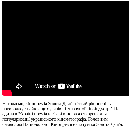
Нагадаємо, кінопремія Золота Дзиґа п'ятий рік поспіль
нагороджує найкращих діячів вітчизняної кіноіндустрії. Це
єдина в Україні премія в сфері кіно, яка створена для
популяризації українського кінематографа. Головним
символом Національної Кінопремії є статуетка Золота Дзиґа,