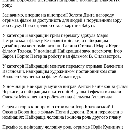
року.
Зазначимо, вперше на кінопремії Золота Дзиґа нагороду
отримав фільм за доступність для людей з порушенням зору
або слуху. Цією стрічкою стала картина Забуті.
У категорії Найкращий грим перемогу здобула Марія
Петровська з фільму Безславні кріпаки, а найкращим
дизайнером костюмів визнані Галина Отенко і Марія Керо з
фільму Толока. У номінації Найкращий звук перемогли Ігор
Барба і Борис Петер за роботу над фільмом В. Сильвестров.
У категорії Найкращий монтаж перемогу отримав Валентин
Васянович, найкращим художником-постановником став
Владлен Одуненко за фільм Атлантида.
У номінації Найкраща музика виграв Антон Байбаков за фільм
Черкаси, а найкращим в категорії Візуальні ефекти визнали
Олексія Москаленка з роботою над фільмом Атлантида.
Серед акторів кінопремію отримали Ігор Колтовський і
Оксана Вороніна з фільму Погані дороги. Вони перемогли в
номінаціях Найкраща чоловіча і жіноча роль другого плану.
Премію за найкращу чоловічу роль отримав Юрій Кулинич з