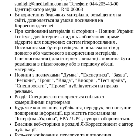
sunlight@mediadim.com.ua
Телефон: 044-205-43-00
Ідентифікатор медіа – R40-06068
Використання будь-яких матеріалів, розміщених на
сайті, дозволяється за умови посилання на
Корреспондент.net.
При копіюванні матеріалів зі сторінки « Новини України
і світу» , для інтернет - видань - обов'язкове пряме
відкрите для пошукових систем гіперпосилання .
Посилання має бути розміщена в незалежності від
повного або часткового використання матеріалів.
Гіперпосилання ( для інтернет - видань) - повинна бути
розміщена в підзаголовку або в першому абзаці
матеріалу.
Новини з позначками "Думка", "Експертиза", "Заява",
"Регіони", "Гроші", "Влада", "Вибори", "Тест-драйв",
"Спецпроекти", "Промо" публікуються на правах
реклами.
Розділ Спецпроекти створюється спільно з
комерційними партнерами.
Будь яке копіювання, публікація, передрук, чи наступне
поширення інформації, що містить посилання на
"Інтерфакс-Україна", EPA / UPG, суворо забороняється.
Власник веб-сторінки в розділі Я-Корреспондент є автор
публікації.
Будь-яке копіювання, передрук та відтворення