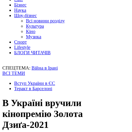
Бізнес
Наука
Шоу-бізнес
Всі новини розділу
Культура
Кіно
Музика
Спорт
Lifestyle
БЛОГИ ЧИТАЧІВ
СПЕЦТЕМА:
Війна в Ірані
ВСІ ТЕМИ
Вступ України в ЄС
Теракт в Барселоні
В Україні вручили
кінопремію Золота
Дзиґа-2021