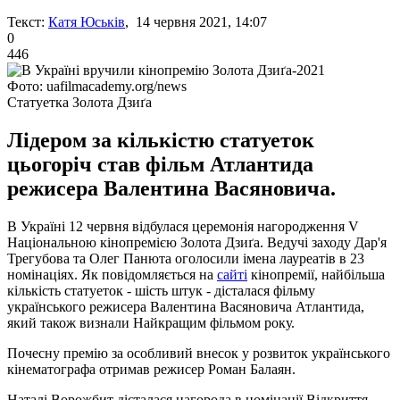
Текст:
Катя Юськів
, 14 червня 2021, 14:07
0
446
Фото: uafilmacademy.org/news
Статуетка Золота Дзиґа
Лідером за кількістю статуеток
цьогоріч став фільм Атлантида
режисера Валентина Васяновича.
В Україні 12 червня відбулася церемонія нагородження V
Національною кінопремією Золота Дзиґа. Ведучі заходу Дар'я
Трегубова та Олег Панюта оголосили імена лауреатів в 23
номінаціях. Як повідомляється на
сайті
кінопремії, найбільша
кількість статуеток - шість штук - дісталася фільму
українського режисера Валентина Васяновича Атлантида,
який також визнали Найкращим фільмом року.
Почесну премію за особливий внесок у розвиток українського
кінематографа отримав режисер Роман Балаян.
Наталі Ворожбит дісталася нагорода в номінації Відкриття