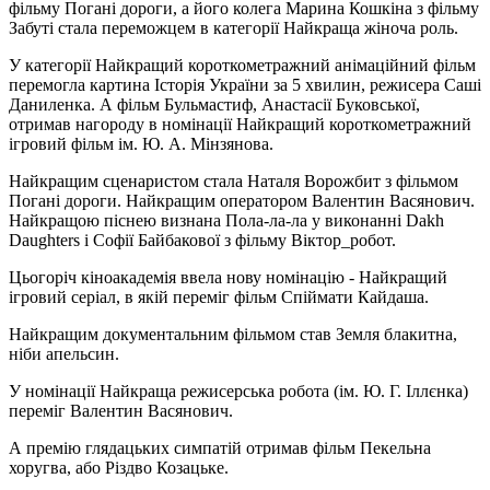
фільму Погані дороги, а його колега Марина Кошкіна з фільму
Забуті стала переможцем в категорії Найкраща жіноча роль.
У категорії Найкращий короткометражний анімаційний фільм
перемогла картина Історія України за 5 хвилин, режисера Саші
Даниленка. А фільм Бульмастиф, Анастасії Буковської,
отримав нагороду в номінації Найкращий короткометражний
ігровий фільм ім. Ю. А. Мінзянова.
Найкращим сценаристом стала Наталя Ворожбит з фільмом
Погані дороги. Найкращим оператором Валентин Васянович.
Найкращою піснею визнана Пола-ла-ла у виконанні Dakh
Daughters і Софії Байбакової з фільму Віктор_робот.
Цьогоріч кіноакадемія ввела нову номінацію - Найкращий
ігровий серіал, в якій переміг фільм Спіймати Кайдаша.
Найкращим документальним фільмом став Земля блакитна,
ніби апельсин.
У номінації Найкраща режисерська робота (ім. Ю. Г. Іллєнка)
переміг Валентин Васянович.
А премію глядацьких симпатій отримав фільм Пекельна
хоругва, або Різдво Козацьке.