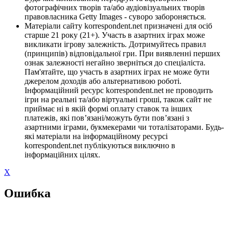
фотографічних творів та/або аудіовізуальних творів
правовласника Getty Images - суворо забороняється.
Матеріали сайту korrespondent.net призначені для осіб
старше 21 року (21+). Участь в азартних іграх може
викликати ігрову залежність. Дотримуйтесь правил
(принципів) відповідальної гри. При виявленні перших
ознак залежності негайно зверніться до спеціаліста.
Пам'ятайте, що участь в азартних іграх не може бути
джерелом доходів або альтернативою роботі.
Інформаційний ресурс korrespondent.net не проводить
ігри на реальні та/або віртуальні гроші, також сайт не
приймає ні в якій формі оплату ставок та інших
платежів, які пов’язані/можуть бути пов’язані з
азартними іграми, букмекерами чи тоталізаторами. Будь-
які матеріали на інформаційному ресурсі
korrespondent.net публікуються виключно в
інформаційних цілях.
X
Ошибка