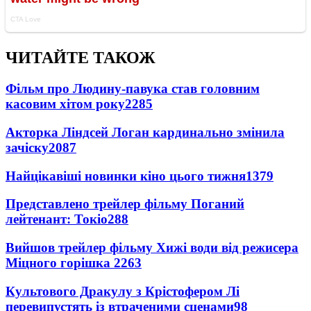
ЧИТАЙТЕ ТАКОЖ
Фільм про Людину-павука став головним
касовим хітом року
2285
Акторка Ліндсей Логан кардинально змінила
зачіску
2087
Найцікавіші новинки кіно цього тижня
1379
Представлено трейлер фільму Поганий
лейтенант: Токіо
288
Вийшов трейлер фільму Хижі води від режисера
Міцного горішка 2
263
Культового Дракулу з Крістофером Лі
перевипустять із втраченими сценами
98