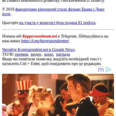
як символ невпинного розвитку і нескінченності таланту.
У 2019
фаворитами кінопремії стали фільми Брама і Дике
поле
.
Цьогоріч
на участь у конкурсі була подана 81 робота
.
Новини від
Корреспондент.net
в Telegram. Підписуйтесь на
наш канал
https://t.me/korrespondentnet
Читайте Korrespondent.net в Google News
ТЕГИ:
премия
,
видео
,
кино
,
награда
Якщо ви помітили помилку, виділіть необхідний текст і
натисніть Ctrl + Enter, щоб повідомити про це редакцію.