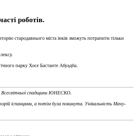
часті роботів.
торію стародавнього міста інків зможуть потрапити тільки
лексу.
огічного парку Хосе Бастанте Абуадба.
сок Всесвітньої спадщини ЮНЕСКО.
торій іспанцями, а потім була покинута. Унікальність Мачу-