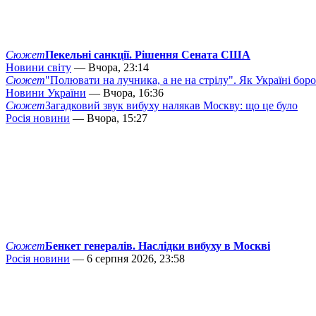
Сюжет
Пекельні санкції. Рішення Сената США
Новини світу
— Вчора, 23:14
Сюжет
"Полювати на лучника, а не на стрілу". Як Україні бор
Новини України
— Вчора, 16:36
Сюжет
Загадковий звук вибуху налякав Москву: що це було
Росія новини
— Вчора, 15:27
Сюжет
Бенкет генералів. Наслідки вибуху в Москві
Росія новини
— 6 серпня 2026, 23:58