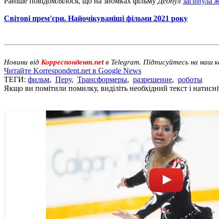
Раніше повідомлялося, що на зйомках фільму
Дедпул
загинула ж
Світові прем'єри. Найочікуваніші фільми 2021 року
Новини від
Корреспондент.net
в Telegram. Підписуйтесь на наш 
Читайте Korrespondent.net в Google News
ТЕГИ:
фильм
,
Перу
,
Трансформеры
,
разрешение
,
роботы
Якщо ви помітили помилку, виділіть необхідний текст і натисніт