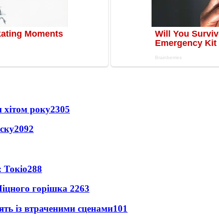
 хітом року
2305
іску
2092
 Токіо
288
іцного горішка 2
263
ять із втраченими сценами
101