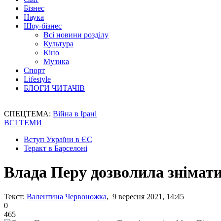
Бізнес
Наука
Шоу-бізнес
Всі новини розділу
Культура
Кіно
Музика
Спорт
Lifestyle
БЛОГИ ЧИТАЧІВ
СПЕЦТЕМА:
Війна в Ірані
ВСІ ТЕМИ
Вступ України в ЄС
Теракт в Барселоні
Влада Перу дозволила знімат
Текст:
Валентина Червоножка
, 9 вересня 2021, 14:45
0
465