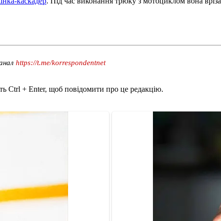
інка-каскадер
. Під час виконання трюку з мотоциклом вона вріза
канал
https://t.me/korrespondentnet
ь Ctrl + Enter, щоб повідомити про це редакцію.