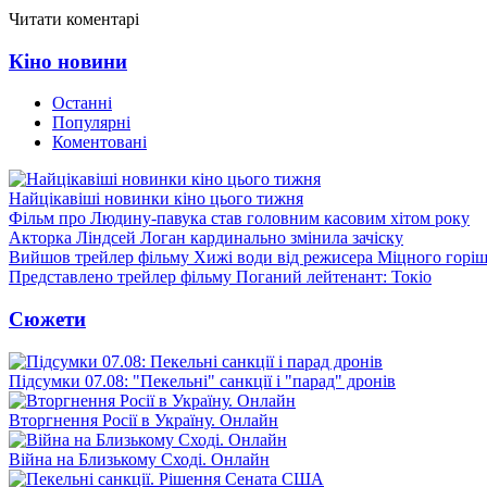
Читати коментарі
Кіно новини
Останні
Популярні
Коментовані
Найцікавіші новинки кіно цього тижня
Фільм про Людину-павука став головним касовим хітом року
Акторка Ліндсей Логан кардинально змінила зачіску
Вийшов трейлер фільму Хижі води від режисера Міцного горіш
Представлено трейлер фільму Поганий лейтенант: Токіо
Сюжети
Підсумки 07.08: "Пекельні" санкції і "парад" дронів
Вторгнення Росії в Україну. Онлайн
Війна на Близькому Сході. Онлайн