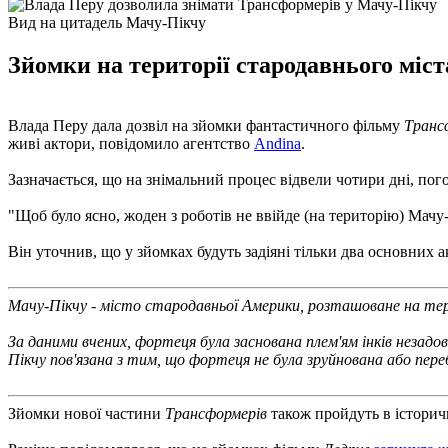
Вид на цитадель Мачу-Пікчу
Зйомки на території стародавнього міста
Влада Перу дала дозвіл на зйомки фантастичного фільму
Транс
живі актори, повідомило агентство
Andina
.
Зазначається, що на знімальний процес відвели чотири дні, по
"Щоб було ясно, жоден з роботів не ввійде (на територію) Мачу-
Він уточнив, що у зйомках будуть задіяні тільки два основних ак
Мачу-Пікчу - місто стародавньої Америки, розташоване на тер
За даними вчених, фортеця була заснована плем'ям інків незадо
Пікчу пов'язана з тим, що фортеця не була зруйнована або пере
Зйомки нової частини
Трансформерів
також пройдуть в історич