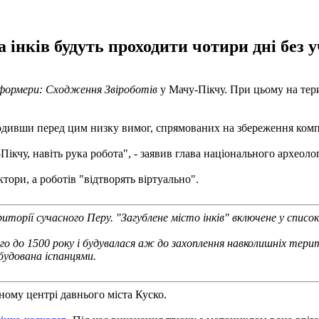
 інків будуть проходити чотири дні без у
формери: Сходження Звіроботів
у Мачу-Пікчу. При цьому на тери
годивши перед цим низку вимог, спрямованих на збереження комп
Пікчу, навіть рука робота", - заявив глава національного археол
тори, а роботів "відтворять віртуально".
иторії сучасного Перу. "Загублене місто інків" включене у спи
вго до 1500 року і будувалася аж до захоплення навколишніх тери
будована іспанцями.
ному центрі давнього міста Куско.