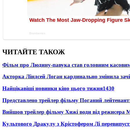
ЧИТАЙТЕ ТАКОЖ
Фільм про Людину-павука став головним касовим
Акторка Ліндсей Логан кардинально змінила зач
Найцікавіші новинки кіно цього тижня
1430
Представлено трейлер фільму Поганий лейтенант:
Вийшов трейлер фільму Хижі води від режисера М
Культового Дракулу з Крістофером Лі перевипуст