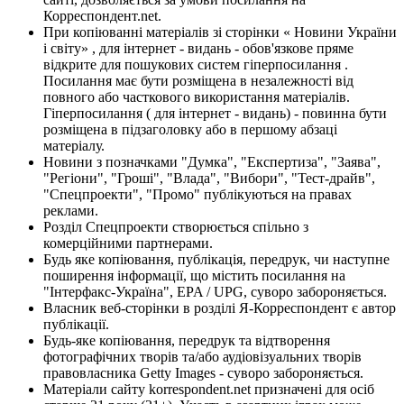
Корреспондент.net.
При копіюванні матеріалів зі сторінки « Новини України
і світу» , для інтернет - видань - обов'язкове пряме
відкрите для пошукових систем гіперпосилання .
Посилання має бути розміщена в незалежності від
повного або часткового використання матеріалів.
Гіперпосилання ( для інтернет - видань) - повинна бути
розміщена в підзаголовку або в першому абзаці
матеріалу.
Новини з позначками "Думка", "Експертиза", "Заява",
"Регіони", "Гроші", "Влада", "Вибори", "Тест-драйв",
"Спецпроекти", "Промо" публікуються на правах
реклами.
Розділ Спецпроекти створюється спільно з
комерційними партнерами.
Будь яке копіювання, публікація, передрук, чи наступне
поширення інформації, що містить посилання на
"Інтерфакс-Україна", EPA / UPG, суворо забороняється.
Власник веб-сторінки в розділі Я-Корреспондент є автор
публікації.
Будь-яке копіювання, передрук та відтворення
фотографічних творів та/або аудіовізуальних творів
правовласника Getty Images - суворо забороняється.
Матеріали сайту korrespondent.net призначені для осіб