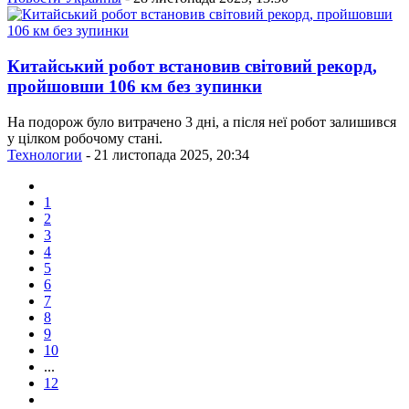
Китайський робот встановив світовий рекорд,
пройшовши 106 км без зупинки
На подорож було витрачено 3 дні, а після неї робот залишився
у цілком робочому стані.
Технологии
- 21 листопада 2025, 20:34
1
2
3
4
5
6
7
8
9
10
...
12