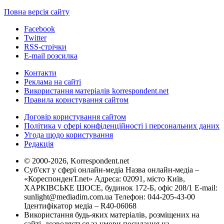
Повна версія сайту
Facebook
Twitter
RSS-стрічки
E-mail розсилка
Контакти
Реклама на сайті
Використання матеріалів korrespondent.net
Правила користування сайтом
Договір користування сайтом
Політика у сфері конфіденційності і персональних даних
Угода щодо користування
Редакція
© 2000-2026, Korrespondent.net
Суб'єкт у сфері онлайн-медіа Назва онлайн-медіа –
«КореспонденТ.net» Адреса: 02091, місто Київ,
ХАРКІВСЬКЕ ШОСЕ, будинок 172-Б, офіс 208/1 E-mail:
sunlight@mediadim.com.ua
Телефон: 044-205-43-00
Ідентифікатор медіа – R40-06068
Використання будь-яких матеріалів, розміщених на
сайті, дозволяється за умови посилання на