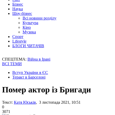
Бізнес
Наука
Шоу-бізнес
Всі новини розділу
Культура
Кіно
Музика
Спорт
Lifestyle
БЛОГИ ЧИТАЧІВ
СПЕЦТЕМА:
Війна в Ірані
ВСІ ТЕМИ
Вступ України в ЄС
Теракт в Барселоні
Помер актор із Бригади
Текст:
Катя Юськів
, 3 листопада 2021, 10:51
0
3071