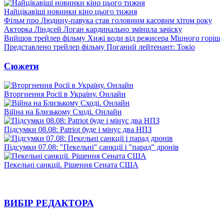
Найцікавіші новинки кіно цього тижня
Фільм про Людину-павука став головним касовим хітом року
Акторка Ліндсей Логан кардинально змінила зачіску
Вийшов трейлер фільму Хижі води від режисера Міцного горіш
Представлено трейлер фільму Поганий лейтенант: Токіо
Сюжети
Вторгнення Росії в Україну. Онлайн
Війна на Близькому Сході. Онлайн
Підсумки 08.08: Patriot буде і мінус два НПЗ
Підсумки 07.08: "Пекельні" санкції і "парад" дронів
Пекельні санкції. Рішення Сената США
ВИБІР РЕДАКТОРА