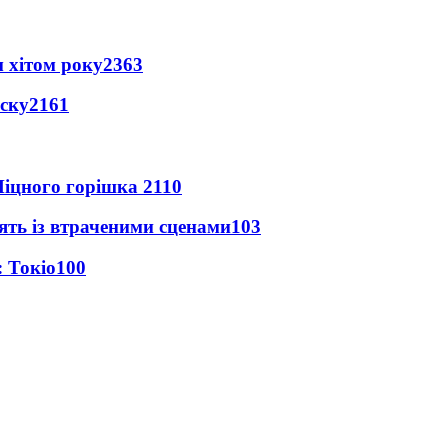
 хітом року
2363
іску
2161
іцного горішка 2
110
ять із втраченими сценами
103
 Токіо
100