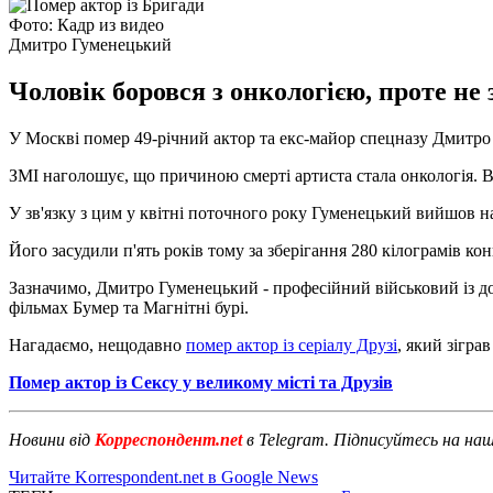
Фото: Кадр из видео
Дмитро Гуменецький
Чоловік боровся з онкологією, проте не з
У Москві помер 49-річний актор та екс-майор спецназу Дмитро 
ЗМІ наголошує, що причиною смерті артиста стала онкологія. Ві
У зв'язку з цим у квітні поточного року Гуменецький вийшов на
Його засудили п'ять років тому за зберігання 280 кілограмів кон
Зазначимо, Дмитро Гуменецький - професійний військовий із дос
фільмах Бумер та Магнітні бурі.
Нагадаємо, нещодавно
помер актор із серіалу Друзі
, який зігра
Помер актор із Сексу у великому місті та Друзів
Новини від
Корреспондент.net
в Telegram. Підписуйтесь на на
Читайте Korrespondent.net в Google News