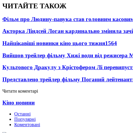
ЧИТАЙТЕ ТАКОЖ
Фільм про Людину-павука став головним касовим
Акторка Ліндсей Логан кардинально змінила зач
Найцікавіші новинки кіно цього тижня
1564
Вийшов трейлер фільму Хижі води від режисера М
Культового Дракулу з Крістофером Лі перевипуст
Представлено трейлер фільму Поганий лейтенант:
Читати коментарі
Кіно новини
Останні
Популярні
Коментовані