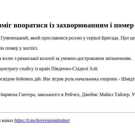
міг впоратися із захворюванням і помер у
Гуменецький, який прославився роллю у серіалі Бригада. Про це
н помер у хоспісі.
 волю з рязанської колонії за умовно-достроковим звільненням.
центрату спайсу із країн Південно-Східної Азії.
відом бойових дій. Він зіграв роль начальника охорони - Шмідта 
в бармена Гантера, закоханого в Рейчел, Джеймс Майкл Тайлер. У
ш канал
https://t.me/korrespondentnet