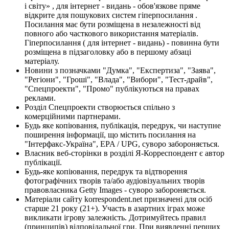
і світу» , для інтернет - видань - обов'язкове пряме
відкрите для пошукових систем гіперпосилання .
Посилання має бути розміщена в незалежності від
повного або часткового використання матеріалів.
Гіперпосилання ( для інтернет - видань) - повинна бути
розміщена в підзаголовку або в першому абзаці
матеріалу.
Новини з позначками "Думка", "Експертиза", "Заява",
"Регіони", "Гроші", "Влада", "Вибори", "Тест-драйв",
"Спецпроекти", "Промо" публікуються на правах
реклами.
Розділ Спецпроекти створюється спільно з
комерційними партнерами.
Будь яке копіювання, публікація, передрук, чи наступне
поширення інформації, що містить посилання на
"Інтерфакс-Україна", EPA / UPG, суворо забороняється.
Власник веб-сторінки в розділі Я-Корреспондент є автор
публікації.
Будь-яке копіювання, передрук та відтворення
фотографічних творів та/або аудіовізуальних творів
правовласника Getty Images - суворо забороняється.
Матеріали сайту korrespondent.net призначені для осіб
старше 21 року (21+). Участь в азартних іграх може
викликати ігрову залежність. Дотримуйтесь правил
(принципів) відповідальної гри. При виявленні перших