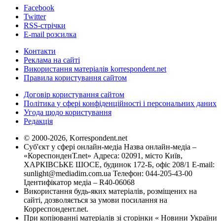
Facebook
Twitter
RSS-стрічки
E-mail розсилка
Контакти
Реклама на сайті
Використання матеріалів korrespondent.net
Правила користування сайтом
Договір користування сайтом
Політика у сфері конфіденційності і персональних даних
Угода щодо користування
Редакція
© 2000-2026, Korrespondent.net
Суб'єкт у сфері онлайн-медіа Назва онлайн-медіа –
«КореспонденТ.net» Адреса: 02091, місто Київ,
ХАРКІВСЬКЕ ШОСЕ, будинок 172-Б, офіс 208/1 E-mail:
sunlight@mediadim.com.ua
Телефон: 044-205-43-00
Ідентифікатор медіа – R40-06068
Використання будь-яких матеріалів, розміщених на
сайті, дозволяється за умови посилання на
Корреспондент.net.
При копіюванні матеріалів зі сторінки « Новини України