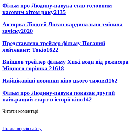
Фільм про Людину-павука став головним
касовим хітом року
2135
Акторка Ліндсей Логан кардинально змінила
зачіску
2020
Представлено трейлер фільму Поганий
лейтенант: Токіо
1622
Вийшов трейлер фільму Хижі води від режисера
Міцного горішка 2
1618
Найцікавіші новинки кіно цього тижня
1162
Фільм про Людину-павука показав другий
найкращий старт в історії кіно
142
Читати коментарі
Повна версія сайту