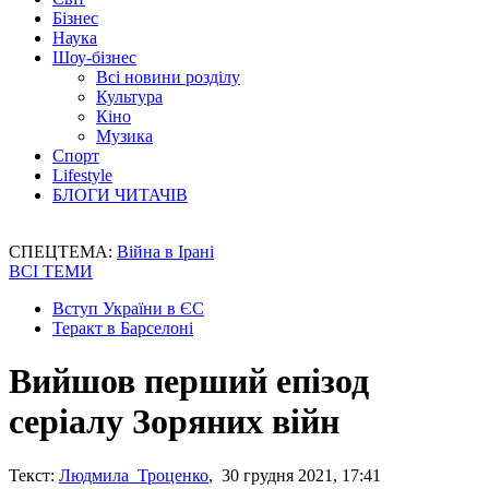
Бізнес
Наука
Шоу-бізнес
Всі новини розділу
Культура
Кіно
Музика
Спорт
Lifestyle
БЛОГИ ЧИТАЧІВ
СПЕЦТЕМА:
Війна в Ірані
ВСІ ТЕМИ
Вступ України в ЄС
Теракт в Барселоні
Вийшов перший епізод
серіалу Зоряних війн
Текст:
Людмила Троценко
, 30 грудня 2021, 17:41