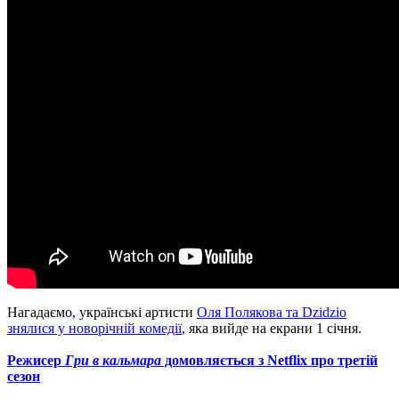
Нагадаємо, українські артисти
Оля Полякова та Dzidzio
знялися у новорічній комедії
, яка вийде на екрани 1 січня.
Режисер
Гри в кальмара
домовляється з Netflix про третій
сезон