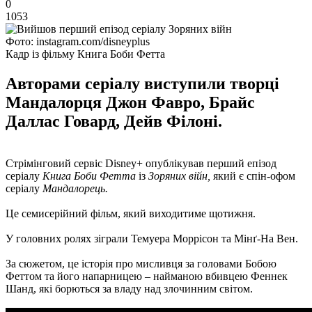
0
1053
Фото: instagram.com/disneyplus
Кадр із фільму Книга Боби Фетта
Авторами серіалу виступили творці
Мандалорця Джон Фавро, Брайс
Даллас Говард, Дейв Філоні.
Стрімінговий сервіс Disney+ опублікував перший епізод
серіалу
Книга Боби Фетта
із
Зоряних війн,
який є спін-офом
серіалу
Мандалорець.
Це семисерійний фільм, який виходитиме щотижня.
У головних ролях зіграли Темуера Моррісон та Мінґ-На Вен.
За сюжетом, це історія про мисливця за головами Бобою
Феттом та його напарницею – найманою вбивцею Феннек
Шанд, які борються за владу над злочинним світом.