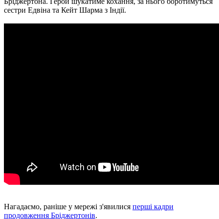
Бріджертона. Герой шукатиме кохання, за нього боротимуться
сестри Едвіна та Кейт Шарма з Індії.
Нагадаємо, раніше у мережі з'явилися
перші кадри
продовження Бріджертонів
.