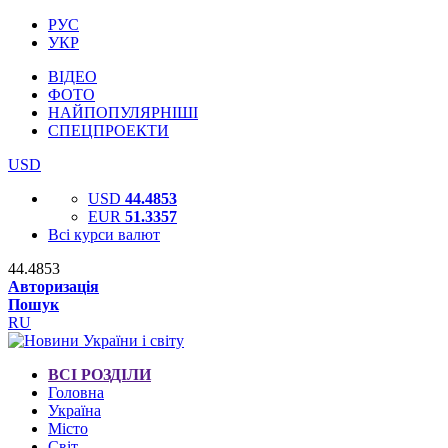
РУС
УКР
ВІДЕО
ФОТО
НАЙПОПУЛЯРНІШІ
СПЕЦПРОЕКТИ
USD
USD
44.4853
EUR
51.3357
Всі курси валют
44.4853
Авторизація
Пошук
RU
ВСІ РОЗДІЛИ
Головна
Україна
Місто
Світ