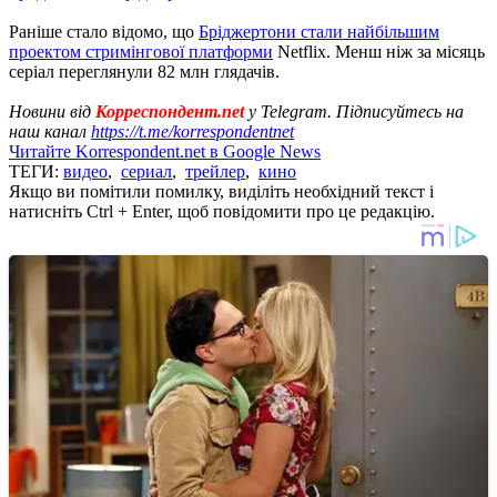
Раніше стало відомо, що
Бріджертони стали найбільшим
проектом стримінгової платформи
Netflix. Менш ніж за місяць
серіал переглянули 82 млн глядачів.
Новини від
Корреспондент.net
у Telegram. Підписуйтесь на
наш канал
https://t.me/korrespondentnet
Читайте Korrespondent.net в Google News
ТЕГИ:
видео
,
сериал
,
трейлер
,
кино
Якщо ви помітили помилку, виділіть необхідний текст і
натисніть Ctrl + Enter, щоб повідомити про це редакцію.