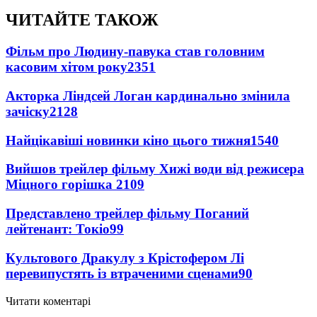
ЧИТАЙТЕ ТАКОЖ
Фільм про Людину-павука став головним
касовим хітом року
2351
Акторка Ліндсей Логан кардинально змінила
зачіску
2128
Найцікавіші новинки кіно цього тижня
1540
Вийшов трейлер фільму Хижі води від режисера
Міцного горішка 2
109
Представлено трейлер фільму Поганий
лейтенант: Токіо
99
Культового Дракулу з Крістофером Лі
перевипустять із втраченими сценами
90
Читати коментарі