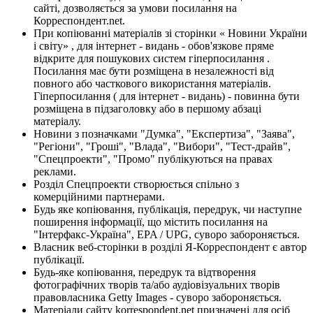
сайті, дозволяється за умови посилання на
Корреспондент.net.
При копіюванні матеріалів зі сторінки « Новини України
і світу» , для інтернет - видань - обов'язкове пряме
відкрите для пошукових систем гіперпосилання .
Посилання має бути розміщена в незалежності від
повного або часткового використання матеріалів.
Гіперпосилання ( для інтернет - видань) - повинна бути
розміщена в підзаголовку або в першому абзаці
матеріалу.
Новини з позначками "Думка", "Експертиза", "Заява",
"Регіони", "Гроші", "Влада", "Вибори", "Тест-драйв",
"Спецпроекти", "Промо" публікуються на правах
реклами.
Розділ Спецпроекти створюється спільно з
комерційними партнерами.
Будь яке копіювання, публікація, передрук, чи наступне
поширення інформації, що містить посилання на
"Інтерфакс-Україна", EPA / UPG, суворо забороняється.
Власник веб-сторінки в розділі Я-Корреспондент є автор
публікації.
Будь-яке копіювання, передрук та відтворення
фотографічних творів та/або аудіовізуальних творів
правовласника Getty Images - суворо забороняється.
Матеріали сайту korrespondent.net призначені для осіб