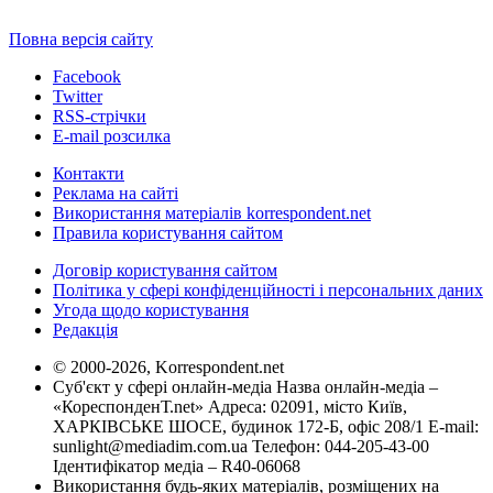
Повна версія сайту
Facebook
Twitter
RSS-стрічки
E-mail розсилка
Контакти
Реклама на сайті
Використання матеріалів korrespondent.net
Правила користування сайтом
Договір користування сайтом
Політика у сфері конфіденційності і персональних даних
Угода щодо користування
Редакція
© 2000-2026, Korrespondent.net
Суб'єкт у сфері онлайн-медіа Назва онлайн-медіа –
«КореспонденТ.net» Адреса: 02091, місто Київ,
ХАРКІВСЬКЕ ШОСЕ, будинок 172-Б, офіс 208/1 E-mail:
sunlight@mediadim.com.ua
Телефон: 044-205-43-00
Ідентифікатор медіа – R40-06068
Використання будь-яких матеріалів, розміщених на