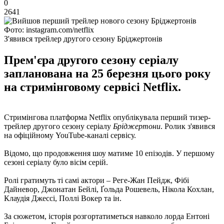
0
2641
Фото: instagram.com/netflix
З'явився трейлер другого сезону Бріджертонів
Прем'єра другого сезону серіалу
запланована на 25 березня цього року
на стримінговому сервісі Netflix.
Стримінгова платформа Netflix опублікувала перший тизер-
трейлер другого сезону серіалу
Бріджертони
. Ролик з'явився
на офіційному YouTube-каналі сервісу.
Відомо, що продовження шоу матиме 10 епізодів. У першому
сезоні серіалу було вісім серій.
Ролі гратимуть ті самі актори – Реге-Жан Пейдж, Фібі
Дайневор, Джонатан Бейлі, Ґольда Рошевель, Нікола Кохлан,
Клаудія Джессі, Поллі Вокер та ін.
За сюжетом, історія розгортатиметься навколо лорда Ентоні