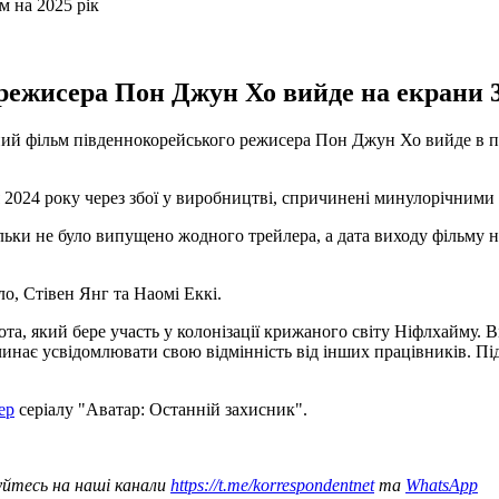
ежисера Пон Джун Хо вийде на екрани 31
ний фільм південнокорейського режисера Пон Джун Хо вийде в пр
 2024 року через збої у виробництві, спричинені минулорічними 
льки не було випущено жодного трейлера, а дата виходу фільму 
ло, Стівен Янг та Наомі Еккі.
ота, який бере участь у колонізації крижаного світу Ніфлхайму. 
инає усвідомлювати свою відмінність від інших працівників. Під ча
ер
серіалу "Аватар: Останній захисник".
уйтесь на наші канали
https://t.me/korrespondentnet
та
WhatsApp