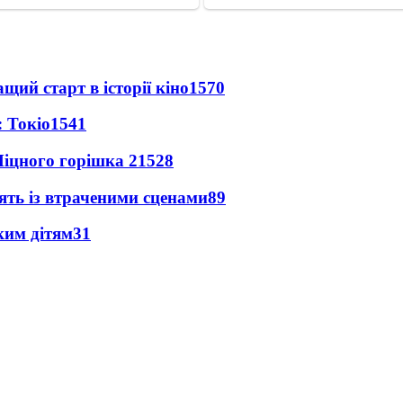
ий старт в історії кіно
1570
 Токіо
1541
іцного горішка 2
1528
ять із втраченими сценами
89
ким дітям
31