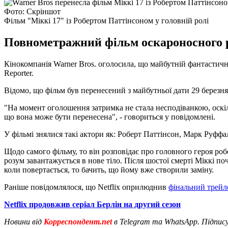
Фото: Скріншот
Фільм "Міккі 17" із Робертом Паттінсоном у головній ролі
Повнометражний фільм оскароносного р
Кінокомпанія Warner Bros. оголосила, що майбутній фантастич
Reporter.
Відомо, що фільм був перенесений з майбутньої дати 29 березня
"На момент оголошення затримка не стала несподіванкою, оскі
що вона може бути перенесена", - говориться у повідомлені.
У фільмі знялися такі актори як: Роберт Паттінсон, Марк Руффа
Щодо самого фільму, то він розповідає про головного героя роб
розум завантажується в нове тіло. Після шостої смерті Міккі поч
коли повертається, то бачить, що йому вже створили заміну.
Раніше повідомлялося, що Netflix оприлюднив
фінальний трейл
Netflix продовжив серіал Берлін на другий сезон
Новини від
Корреспондент.net
в Telegram та WhatsApp. Підпис