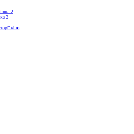
ка 2
орії кіно