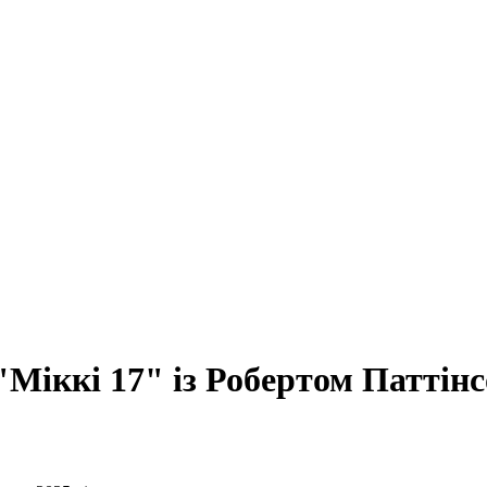
"Міккі 17" із Робертом Паттінс