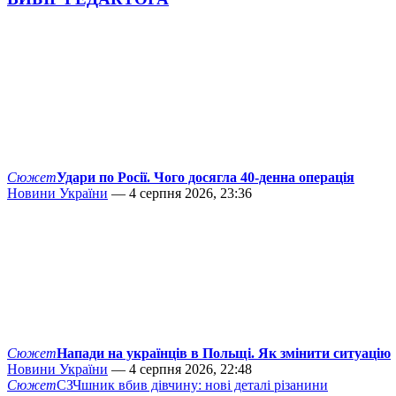
Сюжет
Удари по Росії. Чого досягла 40-денна операція
Новини України
— 4 серпня 2026, 23:36
Сюжет
Напади на українців в Польщі. Як змінити ситуацію
Новини України
— 4 серпня 2026, 22:48
Сюжет
СЗЧшник вбив дівчину: нові деталі різанини