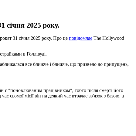
 січня 2025 року.
окат 31 січня 2025 року. Про це
повідомляє
The Hollywood
страйками в Голлівуді.
наближалася все ближче і ближче, що призвело до припущень,
Він є "поновлюваним працівником", тобто після смерті його
с сьомої місії він на деякий час втрачає зв'язок з базою, а