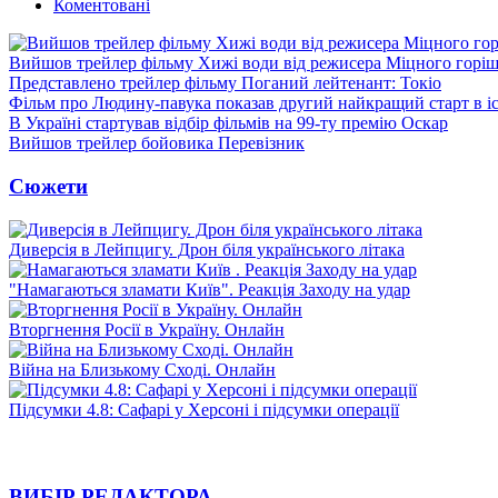
Коментовані
Вийшов трейлер фільму Хижі води від режисера Міцного горіш
Представлено трейлер фільму Поганий лейтенант: Токіо
Фільм про Людину-павука показав другий найкращий старт в іст
В Україні стартував відбір фільмів на 99-ту премію Оскар
Вийшов трейлер бойовика Перевізник
Сюжети
Диверсія в Лейпцигу. Дрон біля українського літака
"Намагаються зламати Київ". Реакція Заходу на удар
Вторгнення Росії в Україну. Онлайн
Війна на Близькому Сході. Онлайн
Підсумки 4.8: Сафарі у Херсоні і підсумки операції
ВИБІР РЕДАКТОРА