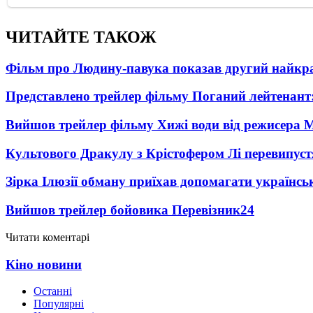
ЧИТАЙТЕ ТАКОЖ
Фільм про Людину-павука показав другий найкращ
Представлено трейлер фільму Поганий лейтенант:
Вийшов трейлер фільму Хижі води від режисера М
Культового Дракулу з Крістофером Лі перевипуст
Зірка Ілюзії обману приїхав допомагати українсь
Вийшов трейлер бойовика Перевізник
24
Читати коментарі
Кіно новини
Останні
Популярні