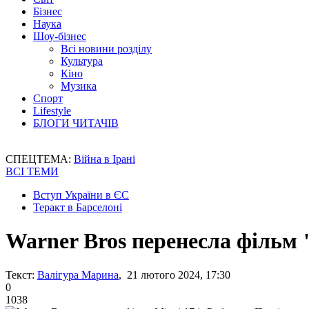
Бізнес
Наука
Шоу-бізнес
Всі новини розділу
Культура
Кіно
Музика
Спорт
Lifestyle
БЛОГИ ЧИТАЧІВ
СПЕЦТЕМА:
Війна в Ірані
ВСІ ТЕМИ
Вступ України в ЄС
Теракт в Барселоні
Warner Bros перенесла фільм 
Текст:
Валігура Марина
, 21 лютого 2024, 17:30
0
1038