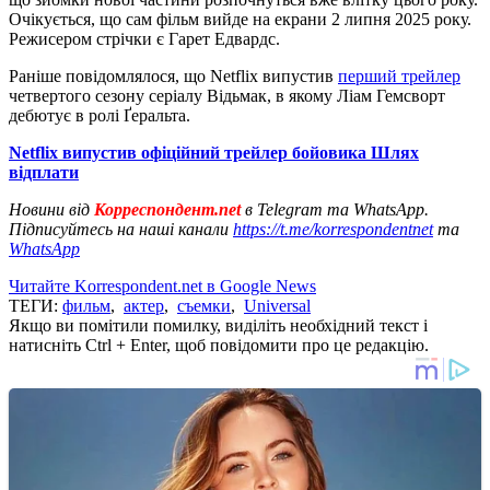
Очікується, що сам фільм вийде на екрани 2 липня 2025 року.
Режисером стрічки є Гарет Едвардс.
Раніше повідомлялося, що Netflix випустив
перший трейлер
четвертого сезону серіалу Відьмак, в якому Ліам Гемсворт
дебютує в ролі Ґеральта.
Netflix випустив офіційний трейлер бойовика Шлях
відплати
Новини від
Корреспондент.net
в Telegram та WhatsApp.
Підписуйтесь на наші канали
https://t.me/korrespondentnet
та
WhatsApp
Читайте Korrespondent.net в Google News
ТЕГИ:
фильм
,
актер
,
съемки
,
Universal
Якщо ви помітили помилку, виділіть необхідний текст і
натисніть Ctrl + Enter, щоб повідомити про це редакцію.