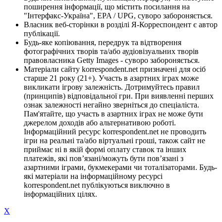
поширення інформації, що містить посилання на
"Інтерфакс-Україна", EPA / UPG, суворо забороняється.
Власник веб-сторінки в розділі Я-Корреспондент є автор
публікації.
Будь-яке копіювання, передрук та відтворення
фотографічних творів та/або аудіовізуальних творів
правовласника Getty Images - суворо забороняється.
Матеріали сайту korrespondent.net призначені для осіб
старше 21 року (21+). Участь в азартних іграх може
викликати ігрову залежність. Дотримуйтесь правил
(принципів) відповідальної гри. При виявленні перших
ознак залежності негайно зверніться до спеціаліста.
Пам'ятайте, що участь в азартних іграх не може бути
джерелом доходів або альтернативою роботі.
Інформаційний ресурс korrespondent.net не проводить
ігри на реальні та/або віртуальні гроші, також сайт не
приймає ні в якій формі оплату ставок та інших
платежів, які пов’язані/можуть бути пов’язані з
азартними іграми, букмекерами чи тоталізаторами. Будь-
які матеріали на інформаційному ресурсі
korrespondent.net публікуються виключно в
інформаційних цілях.
X