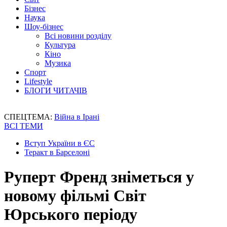
Бізнес
Наука
Шоу-бізнес
Всі новини розділу
Культура
Кіно
Музика
Спорт
Lifestyle
БЛОГИ ЧИТАЧІВ
СПЕЦТЕМА:
Війна в Ірані
ВСІ ТЕМИ
Вступ України в ЄС
Теракт в Барселоні
Руперт Френд зніметься у
новому фільмі Світ
Юрського періоду