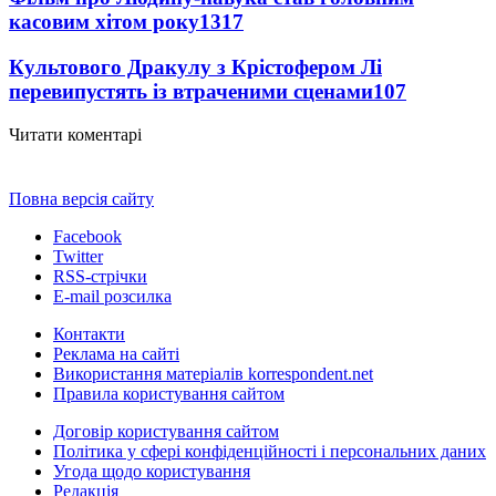
касовим хітом року
1317
Культового Дракулу з Крістофером Лі
перевипустять із втраченими сценами
107
Читати коментарі
Повна версія сайту
Facebook
Twitter
RSS-стрічки
E-mail розсилка
Контакти
Реклама на сайті
Використання матеріалів korrespondent.net
Правила користування сайтом
Договір користування сайтом
Політика у сфері конфіденційності і персональних даних
Угода щодо користування
Редакція