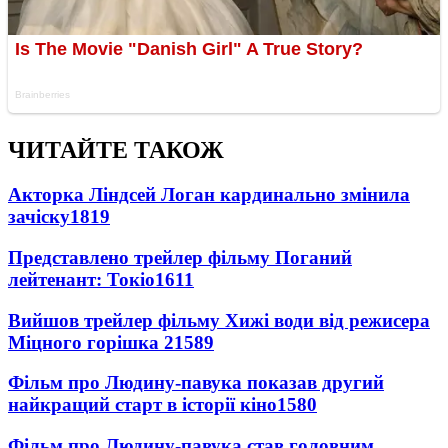
ЧИТАЙТЕ ТАКОЖ
Акторка Ліндсей Логан кардинально змінила
зачіску
1819
Представлено трейлер фільму Поганий
лейтенант: Токіо
1611
Вийшов трейлер фільму Хижі води від режисера
Міцного горішка 2
1589
Фільм про Людину-павука показав другий
найкращий старт в історії кіно
1580
Фільм про Людину-павука став головним