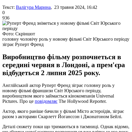
Текст:
Валігура Марина
, 23 травня 2024, 16:42
0
936
Фото: Скріншот
головну чоловічу роль у новому фільмі Світ Юрського періоду
зіграє Руперт Френд
Виробництво фільму розпочнеться в
середині червня в Лондоні, а прем'єра
відбудеться 2 липня 2025 року.
Англійський актор Руперт Френд зіграє головну роль у
новому фільмі франшизи Світ Юрського періоду,
виробництвом якого займається кінокомпанія Universal
Pictures. Про це
повідомляє
The Hollywood Reporter.
Актор, якого раніше бачили у фільмі Місто астероїдів, зіграє
разом з акторами Скарлетт Йоганссон і Джонатоном Бейлі.
Деталі сюжету поки що тримаються в таємниці. Однак відомо,
що зйомки нової частини розпочнуться вже влітку цього року.