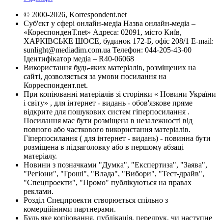
© 2000-2026, Korrespondent.net
Суб'єкт у сфері онлайн-медіа Назва онлайн-медіа –
«КореспонденТ.net» Адреса: 02091, місто Київ,
ХАРКІВСЬКЕ ШОСЕ, будинок 172-Б, офіс 208/1 E-mail:
sunlight@mediadim.com.ua
Телефон: 044-205-43-00
Ідентифікатор медіа – R40-06068
Використання будь-яких матеріалів, розміщених на
сайті, дозволяється за умови посилання на
Корреспондент.net.
При копіюванні матеріалів зі сторінки « Новини України
і світу» , для інтернет - видань - обов'язкове пряме
відкрите для пошукових систем гіперпосилання .
Посилання має бути розміщена в незалежності від
повного або часткового використання матеріалів.
Гіперпосилання ( для інтернет - видань) - повинна бути
розміщена в підзаголовку або в першому абзаці
матеріалу.
Новини з позначками "Думка", "Експертиза", "Заява",
"Регіони", "Гроші", "Влада", "Вибори", "Тест-драйв",
"Спецпроекти", "Промо" публікуються на правах
реклами.
Розділ Спецпроекти створюється спільно з
комерційними партнерами.
Будь яке копіювання, публікація, передрук, чи наступне