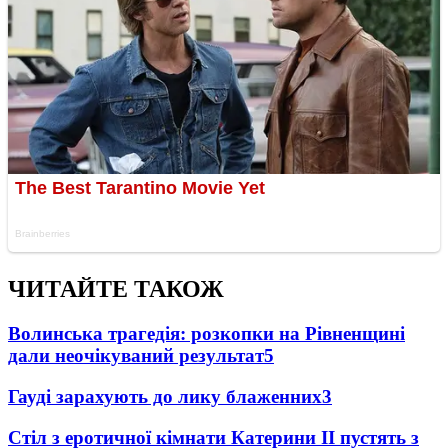
ЧИТАЙТЕ ТАКОЖ
Волинська трагедія: розкопки на Рівненщині
дали неочікуваний результат
5
Гауді зарахують до лику блаженних
3
Стіл з еротичної кімнати Катерини II пустять з