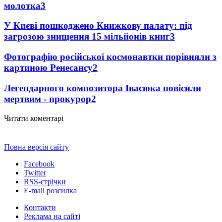
молотка
3
У Києві пошкоджено Книжкову палату: під
загрозою знищення 15 мільйонів книг
3
Фотографію російської космонавтки порівняли з
картиною Ренесансу
2
Легендарного композитора Івасюка повісили
мертвим - прокурор
2
Читати коментарі
Повна версія сайту
Facebook
Twitter
RSS-стрічки
E-mail розсилка
Контакти
Реклама на сайті