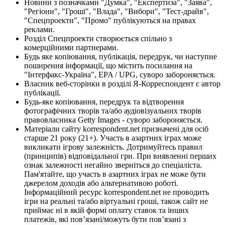
Новини з позначками "Думка", "Експертиза", "Заява",
"Регіони", "Гроші", "Влада", "Вибори", "Тест-драйв",
"Спецпроекти", "Промо" публікуються на правах
реклами.
Розділ Спецпроекти створюється спільно з
комерційними партнерами.
Будь яке копіювання, публікація, передрук, чи наступне
поширення інформації, що містить посилання на
"Інтерфакс-Україна", EPA / UPG, суворо забороняється.
Власник веб-сторінки в розділі Я-Корреспондент є автор
публікації.
Будь-яке копіювання, передрук та відтворення
фотографічних творів та/або аудіовізуальних творів
правовласника Getty Images - суворо забороняється.
Матеріали сайту korrespondent.net призначені для осіб
старше 21 року (21+). Участь в азартних іграх може
викликати ігрову залежність. Дотримуйтесь правил
(принципів) відповідальної гри. При виявленні перших
ознак залежності негайно зверніться до спеціаліста.
Пам'ятайте, що участь в азартних іграх не може бути
джерелом доходів або альтернативою роботі.
Інформаційний ресурс korrespondent.net не проводить
ігри на реальні та/або віртуальні гроші, також сайт не
приймає ні в якій формі оплату ставок та інших
платежів, які пов’язані/можуть бути пов’язані з