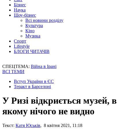
Бізнес
Наука
Шоу-бізнес
Всі новини розділу
Культура
Кіно
Музика
Спорт
Lifestyle
БЛОГИ ЧИТАЧІВ
СПЕЦТЕМА:
Війна в Ірані
ВСІ ТЕМИ
Вступ України в ЄС
Теракт в Барселоні
У Ризі відкриється музей, в
якому нічого не видно
Текст:
Катя Юськів
, 8 квітня 2021, 11:18