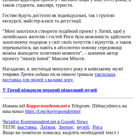
також студенти, школярі, туристи.
Гостям будуть доступні як індивідуальні, так і групові
екскурсії, майстер-класи та дегустації.
"Мені захотілося створити подібний проект у Латвії, щоб у
латвійських жителів і гостей Риги була можливість здійснити
захоплюючу подорож у світ своїх почуттів і відчуттів, а також
переконатися, що навіть в абсолютно новому середовищі
можна знаходити позитивні моменти", - зазначив автор
проекту "muzejs tumsā" Максим Міхєєв.
Нагадаємо, в листопаді минулого року в київському музеї
темряви
Третя година після півночі
тривала
тактильна
виставка для людей з вадами зору.
У Греції відкрили перший підводний музей
Новини від
Корреспондент.net
в Telegram. Підписуйтесь на
наш канал
https://t.me/korrespondentnet
Читайте Korrespondent.net в Google News
ТЕГИ:
выставка
,
Латвия
,
Зрение
,
музей
,
Рига
Якщо ви помітили помилку, виділіть необхідний текст і