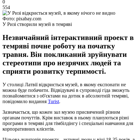
0
554
Фото: pixabay.com
У Ризі створили музей в темряві
Незвичайний інтерактивний проект в
темряві почне роботу на початку
травня. Він покликаний зруйнувати
стереотипи про незрячих людей та
сприяти розвитку терпимості.
У столиці Латвії відкриється музей, в якому експонати не
можна буде побачити. Відвідувачі в супроводі гіда зможуть
познайомитися з об'єктами на дотик в абсолютній темряві,
повідомило видання
Turist
.
Зазначається, що кожен зал музею присвячений різним
органам почуттів. Крім виставок в ньому плануються різні
програми в темряві для тімбілдінгу і спеціальні навчання для
корпоративних клієнтів.
Цільова аудиторія проекту - активні люди у віці 18-35 років, а