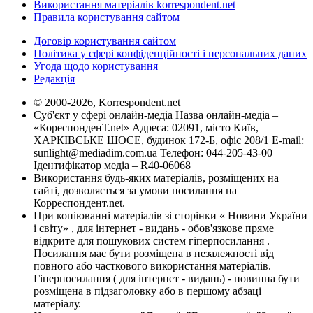
Використання матеріалів korrespondent.net
Правила користування сайтом
Договір користування сайтом
Політика у сфері конфіденційності і персональних даних
Угода щодо користування
Редакція
© 2000-2026, Korrespondent.net
Суб'єкт у сфері онлайн-медіа Назва онлайн-медіа –
«КореспонденТ.net» Адреса: 02091, місто Київ,
ХАРКІВСЬКЕ ШОСЕ, будинок 172-Б, офіс 208/1 E-mail:
sunlight@mediadim.com.ua
Телефон: 044-205-43-00
Ідентифікатор медіа – R40-06068
Використання будь-яких матеріалів, розміщених на
сайті, дозволяється за умови посилання на
Корреспондент.net.
При копіюванні матеріалів зі сторінки « Новини України
і світу» , для інтернет - видань - обов'язкове пряме
відкрите для пошукових систем гіперпосилання .
Посилання має бути розміщена в незалежності від
повного або часткового використання матеріалів.
Гіперпосилання ( для інтернет - видань) - повинна бути
розміщена в підзаголовку або в першому абзаці
матеріалу.