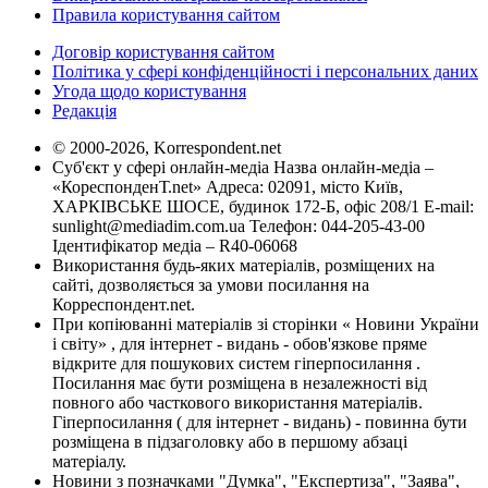
Правила користування сайтом
Договір користування сайтом
Політика у сфері конфіденційності і персональних даних
Угода щодо користування
Редакція
© 2000-2026, Korrespondent.net
Суб'єкт у сфері онлайн-медіа Назва онлайн-медіа –
«КореспонденТ.net» Адреса: 02091, місто Київ,
ХАРКІВСЬКЕ ШОСЕ, будинок 172-Б, офіс 208/1 E-mail:
sunlight@mediadim.com.ua
Телефон: 044-205-43-00
Ідентифікатор медіа – R40-06068
Використання будь-яких матеріалів, розміщених на
сайті, дозволяється за умови посилання на
Корреспондент.net.
При копіюванні матеріалів зі сторінки « Новини України
і світу» , для інтернет - видань - обов'язкове пряме
відкрите для пошукових систем гіперпосилання .
Посилання має бути розміщена в незалежності від
повного або часткового використання матеріалів.
Гіперпосилання ( для інтернет - видань) - повинна бути
розміщена в підзаголовку або в першому абзаці
матеріалу.
Новини з позначками "Думка", "Експертиза", "Заява",