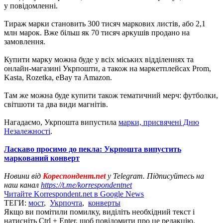
у повідомленні.
Тираж марки становить 300 тисяч маркових листів, або 2,1
млн марок. Вже більш як 70 тисяч аркушів продано на
замовлення.
Купити марку можна буде у всіх міських відділеннях та
онлайн-магазині Укрпошти, а також на маркетплейсах Prom,
Kasta, Rozetka, eBay та Amazon.
Там же можна буде купити також тематичний мерч: футболки,
світшоти та два види магнітів.
Нагадаємо, Укрпошта випустила
марки, присвячені Дню
Незалежності
.
Ласкаво просимо до пекла: Укрпошта випустить
маркований конверт
Новини від
Кореспондент.net
у Telegram. Підписуйтесь на
наш канал
https://t.me/korrespondentnet
Читайте Korrespondent.net в Google News
ТЕГИ:
мост
,
Укрпочта
,
конверты
Якщо ви помітили помилку, виділіть необхідний текст і
натисніть Ctrl + Enter, щоб повідомити про це редакцію.