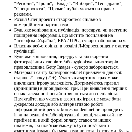
"Регіони", "Гроші", "Влада", "Вибори", "Тест-драйв",
"Спецпроекти", "Промо" публікуються на правах
реклами.
Розділ Спецпроекти створюється спільно з
комерційними партнерами.
Будь яке копіювання, публікація, передрук, чи наступне
поширення інформації, що містить посилання на
"Інтерфакс-Україна", EPA / UPG, суворо забороняється.
Власник веб-сторінки в розділі Я-Корреспондент є автор
публікації.
Будь-яке копіювання, передрук та відтворення
фотографічних творів та/або аудіовізуальних творів
правовласника Getty Images - суворо забороняється.
Матеріали сайту korrespondent.net призначені для осіб
старше 21 року (21+). Участь в азартних іграх може
викликати ігрову залежність. Дотримуйтесь правил
(принципів) відповідальної гри. При виявленні перших
ознак залежності негайно зверніться до спеціаліста.
Пам'ятайте, що участь в азартних іграх не може бути
джерелом доходів або альтернативою роботі.
Інформаційний ресурс korrespondent.net не проводить
ігри на реальні та/або віртуальні гроші, також сайт не
приймає ні в якій формі оплату ставок та інших
платежів, які пов’язані/можуть бути пов’язані з
азартними іграми, букмекерами чи тоталізаторами. Будь-