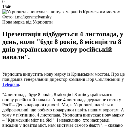
0
1546
Фото: t.me/igorsmelyansky
Нова марка від Укрпошти
Презентація відбудеться 4 листопада, у
день, коли "буде 8 років, 8 місяців та 8
днів українського опору російській
навали".
Укрпошта випустить нову марку із Кримським мостом. Про це
повідомив генеральний директор компанії Ігор Смілянський у
Telegram
.
"4 листопада буде 8 років, 8 місяців і 8 днів українського
опору російській навали. А ще 4 листопада державне свято у
Росії – День народної єдності. Ми, в Укрпошті, настільки
доброзичливі, що робимо подарунки навіть нашим ворогам. А
тому у п'ятницю, 4 листопада, Укрпошта випускає нову марку
– "Кримський міст на біс!". І неважливо, хто насправді
висадив у повітря міст, нам вистачає самого факту", – сказано