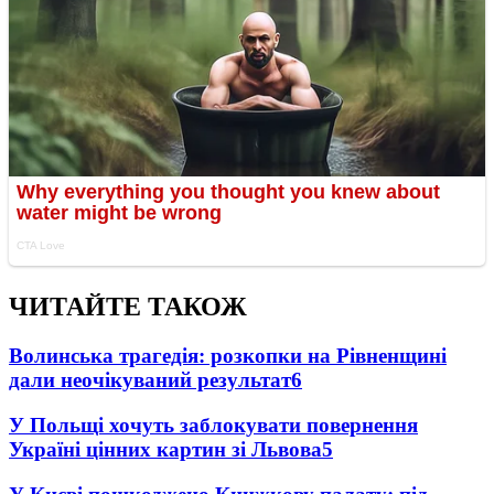
ЧИТАЙТЕ ТАКОЖ
Волинська трагедія: розкопки на Рівненщині
дали неочікуваний результат
6
У Польщі хочуть заблокувати повернення
Україні цінних картин зі Львова
5