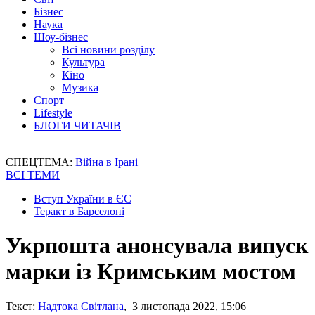
Бізнес
Наука
Шоу-бізнес
Всі новини розділу
Культура
Кіно
Музика
Спорт
Lifestyle
БЛОГИ ЧИТАЧІВ
СПЕЦТЕМА:
Війна в Ірані
ВСІ ТЕМИ
Вступ України в ЄС
Теракт в Барселоні
Укрпошта анонсувала випуск
марки із Кримським мостом
Текст:
Надтока Світлана
, 3 листопада 2022, 15:06