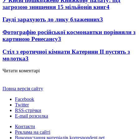
У Києві пошкоджено Книжкову палату: під
загрозою знищення 15 мільйонів книг
4
Гауді зарахують до лику блаженних
3
Фотографію російської космонавтки порівняли з
картиною Ренесансу
3
Стіл з еротичної кімнати Катерини II пустять з
молотка
3
Читати коментарі
Повна версія сайту
Facebook
Twitter
RSS-стрічки
E-mail розсилка
Контакти
Реклама на сайті
Використання матеріалів korrespondent.net