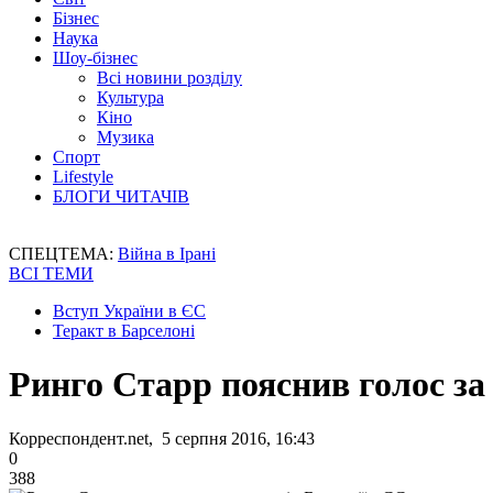
Бізнес
Наука
Шоу-бізнес
Всі новини розділу
Культура
Кіно
Музика
Спорт
Lifestyle
БЛОГИ ЧИТАЧІВ
СПЕЦТЕМА:
Війна в Ірані
ВСІ ТЕМИ
Вступ України в ЄС
Теракт в Барселоні
Ринго Старр пояснив голос за 
Корреспондент.net, 5 серпня 2016, 16:43
0
388