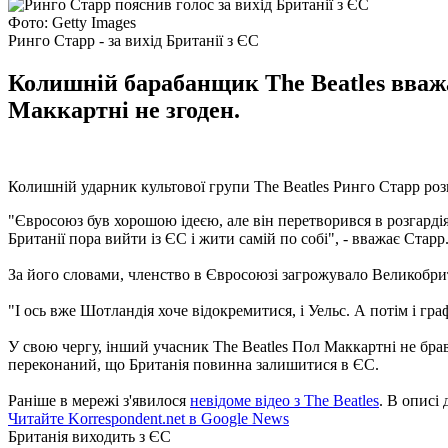
Фото: Getty Images
Ринго Старр - за вихід Британії з ЄС
Колишній барабанщик The Beatles вважа
Маккартні не згоден.
Колишній ударник культової групи The Beatles Ринго Старр роз
"Євросоюз був хорошою ідеєю, але він перетворився в розгардіяш
Британії пора вийти із ЄС і жити самій по собі", - вважає Старр
За його словами, членство в Євросоюзі загрожувало Великобрит
"І ось вже Шотландія хоче відокремитися, і Уельс. А потім і гра
У свою чергу, інший учасник The Beatles Пол Маккартні не брав
переконаний, що Британія повинна залишитися в ЄС.
Раніше в мережі з'явилося
невідоме відео з The Beatles
. В описі 
Читайте Korrespondent.net в Google News
Британія виходить з ЄС