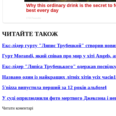
ЧИТАЙТЕ ТАКОЖ
Екс-лідер гурту "Ляпис Трубецкой" створив нови
Гурт Morandi, який співав про мир у хіті Angels, 
Екс-лідер "Ляпіса Трубецького" одержав посвідк
Названо один із найкращих літніх хітів усіх часів
1
5'nizza випустила перший за 12 років альбом
4
У суді оприлюднили фото мертвого Джексона і нев
Читати коментарі