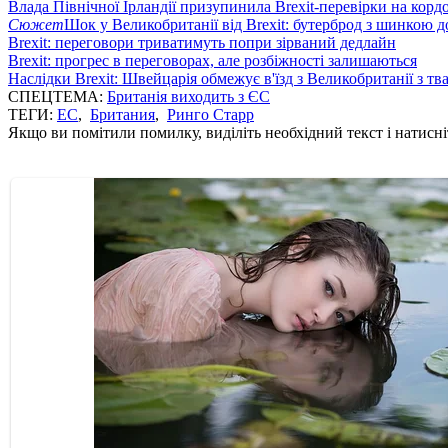
Влада Північної Ірландії призупинила Brexit-перевірки на корд
Сюжет
Шок у Великобританії від Brexit: бутерброд з шинкою 
Brexit: переговори триватимуть попри зірваний дедлайн
Brexit: прогрес в переговорах, але розбіжності залишаються
Наслідки Brexit: Швейцарія обмежує в'їзд з Великобританії з т
СПЕЦТЕМА:
Британія виходить з ЄС
ТЕГИ:
ЕС
,
Британия
,
Ринго Старр
Якщо ви помітили помилку, виділіть необхідний текст і натисніт