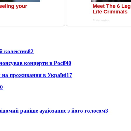
й колектив
82
анонсував концерти в Росії
40
у на проживання в Україні
17
0
ідомий раніше аудіозапис з його голосом
3