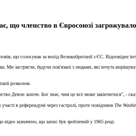
є, що членство в Євросоюзі загрожувало
повів, що голосував за вихід Великобританії з ЄС. Відповідне і
. Ми застрягли, будучи пов'язані з людьми, які хочуть вирішуват
.
анії розколом.
фство Девон захоче. Бог знає, чим це все може закінчитися", - ска
 участі в референдумі через гастролі, проте повідомив
The Washin
до відео зазначено, що запис був зроблений у 1965 році.