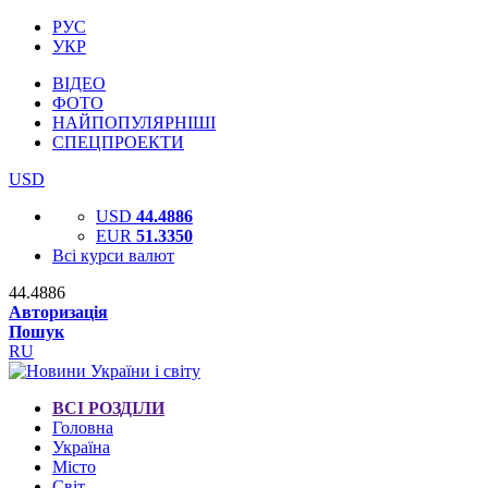
РУС
УКР
ВІДЕО
ФОТО
НАЙПОПУЛЯРНІШІ
СПЕЦПРОЕКТИ
USD
USD
44.4886
EUR
51.3350
Всі курси валют
44.4886
Авторизація
Пошук
RU
ВСІ РОЗДІЛИ
Головна
Україна
Місто
Світ