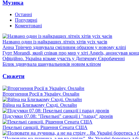
Музика
Останні
Популярні
Коментовані
Названо один із найкращих літніх хітів усіх часів
Анна Трінчер здивувала сміливим образом у новому кліпі
Гурт Morandi, який співав про мир у хіті Angels, анонсував конц
Офіційно. Україна візьме участь у Дитячому Євробаченні
Білик здивувала шанувальників новим кліпом
Сюжети
Вторгнення Росії в Україну. Онлайн
Війна на Близькому Сході. Онлайн
Підсумки 07.08: "Пекельні" санкції і "парад" дронів
Пекельні санкції. Рішення Сената США
"Полювати на лучника, а не на стрілу". Як Україні боротись з 