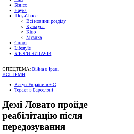
Бізнес
Наука
Шоу-бізнес
Всі новини розділу
Культура
Кіно
Музика
Спорт
Lifestyle
БЛОГИ ЧИТАЧІВ
СПЕЦТЕМА:
Війна в Ірані
ВСІ ТЕМИ
Вступ України в ЄС
Теракт в Барселоні
Демі Ловато пройде
реабілітацію після
передозування