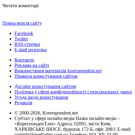
Читати коментарі
Повна версія сайту
Facebook
Twitter
RSS-стрічки
E-mail розсилка
Контакти
Реклама на сайті
Використання матеріалів korrespondent.net
Правила користування сайтом
Договір користування сайтом
Політика у сфері конфіденційності і персональних даних
Угода щодо користування
Редакція
© 2000-2026, Korrespondent.net
Суб'єкт у сфері онлайн-медіа Назва онлайн-медіа –
«КореспонденТ.net» Адреса: 02091, місто Київ,
ХАРКІВСЬКЕ ШОСЕ, будинок 172-Б, офіс 208/1 E-mail:
sunlight@mediadim.com.ua
Телефон: 044-205-43-00