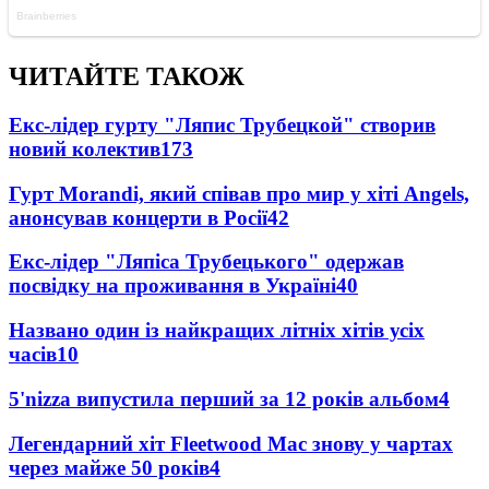
ЧИТАЙТЕ ТАКОЖ
Екс-лідер гурту "Ляпис Трубецкой" створив
новий колектив
173
Гурт Morandi, який співав про мир у хіті Angels,
анонсував концерти в Росії
42
Екс-лідер "Ляпіса Трубецького" одержав
посвідку на проживання в Україні
40
Названо один із найкращих літніх хітів усіх
часів
10
5'nizza випустила перший за 12 років альбом
4
Легендарний хіт Fleetwood Mac знову у чартах
через майже 50 років
4