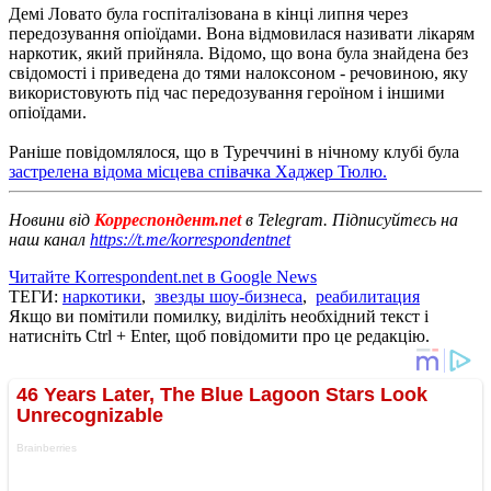
Демі Ловато була госпіталізована в кінці липня через
передозування опіоїдами. Вона відмовилася називати лікарям
наркотик, який прийняла. Відомо, що вона була знайдена без
свідомості і приведена до тями налоксоном - речовиною, яку
використовують під час передозування героїном і іншими
опіоїдами.
Раніше повідомлялося, що в Туреччині в нічному клубі була
застрелена відома місцева співачка Хаджер Тюлю.
Новини від
Корреспондент.net
в Telegram. Підписуйтесь на
наш канал
https://t.me/korrespondentnet
Читайте Korrespondent.net в Google News
ТЕГИ:
наркотики
,
звезды шоу-бизнеса
,
реабилитация
Якщо ви помітили помилку, виділіть необхідний текст і
натисніть Ctrl + Enter, щоб повідомити про це редакцію.