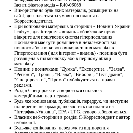
Ідентифікатор медіа – R40-06068
Використання будь-яких матеріалів, розміщених на
сайті, дозволяється за умови посилання на
Корреспондент.net.
При копіюванні матеріалів зі сторінки « Новини України
і світу» , для інтернет - видань - обов'язкове пряме
відкрите для пошукових систем гіперпосилання .
Посилання має бути розміщена в незалежності від
повного або часткового використання матеріалів.
Гіперпосилання ( для інтернет - видань) - повинна бути
розміщена в підзаголовку або в першому абзаці
матеріалу.
Новини з позначками "Думка", "Експертиза", "Заява",
"Регіони", "Гроші", "Влада", "Вибори", "Тест-драйв",
"Спецпроекти", "Промо" публікуються на правах
реклами.
Розділ Спецпроекти створюється спільно з
комерційними партнерами.
Будь яке копіювання, публікація, передрук, чи наступне
поширення інформації, що містить посилання на
"Інтерфакс-Україна", EPA / UPG, суворо забороняється.
Власник веб-сторінки в розділі Я-Корреспондент є автор
публікації.
Будь-яке копіювання, передрук та відтворення