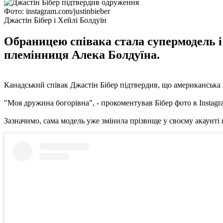
Фото: instagram.com/justinbieber
Джастін Бібер і Хейлі Болдуїн
Обраницею співака стала супермодель і 
племінниця Алека Болдуїна.
Канадський співак Джастін Бібер підтвердив, що американська 
"Моя дружина богорівна", - прокоментував Бібер фото в Instagra
Зазначимо, сама модель уже змінила прізвище у своєму акаунті в