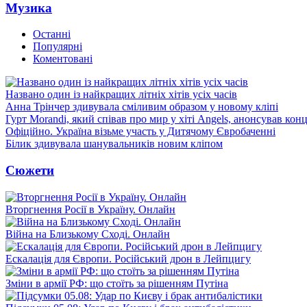
Музика
Останні
Популярні
Коментовані
Названо один із найкращих літніх хітів усіх часів
Анна Трінчер здивувала сміливим образом у новому кліпі
Гурт Morandi, який співав про мир у хіті Angels, анонсував конц
Офіційно. Україна візьме участь у Дитячому Євробаченні
Білик здивувала шанувальників новим кліпом
Сюжети
Вторгнення Росії в Україну. Онлайн
Війна на Близькому Сході. Онлайн
Ескалація для Європи. Російський дрон в Лейпцигу
Зміни в армії РФ: що стоїть за рішенням Путіна