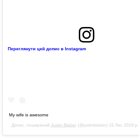
Переглянути цей допис в Instagram
My wife is awesome
Допис, поширений
Justin Bieber
(@justinbieber)
15 Лис 2018 р.