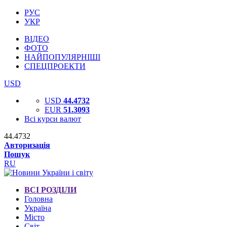
РУС
УКР
ВІДЕО
ФОТО
НАЙПОПУЛЯРНІШІ
СПЕЦПРОЕКТИ
USD
USD
44.4732
EUR
51.3093
Всі курси валют
44.4732
Авторизація
Пошук
RU
ВСІ РОЗДІЛИ
Головна
Україна
Місто
Світ