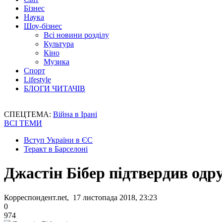
Бізнес
Наука
Шоу-бізнес
Всі новини розділу
Культура
Кіно
Музика
Спорт
Lifestyle
БЛОГИ ЧИТАЧІВ
СПЕЦТЕМА:
Війна в Ірані
ВСІ ТЕМИ
Вступ України в ЄС
Теракт в Барселоні
Джастін Бібер підтвердив одр
Корреспондент.net, 17 листопада 2018, 23:23
0
974