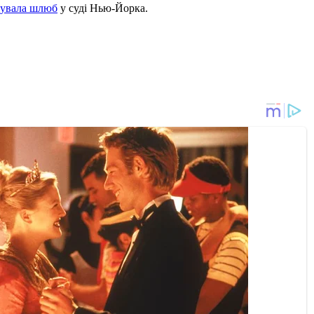
рувала шлюб
у суді Нью-Йорка.