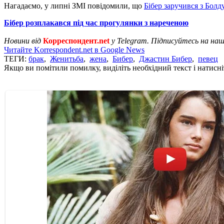
Нагадаємо, у липні ЗМІ повідомили, що
Бібер заручився з Болд
Бібер розплакався під час прогулянки з нареченою
Новини від
Корреспондент.net
у Telegram. Підписуйтесь на на
Читайте Korrespondent.net в Google News
ТЕГИ:
брак
,
Женитьба
,
жена
,
Бибер
,
Джастин Бибер
,
певец
Якщо ви помітили помилку, виділіть необхідний текст і натисніт