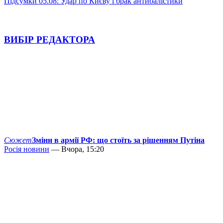
Підсумки 05.08: Удар по Києву і брак антибалістики
ВИБІР РЕДАКТОРА
Сюжет
Зміни в армії РФ: що стоїть за рішенням Путіна
Росія новини
— Вчора, 15:20