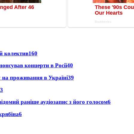
й колектив
160
анонсував концерти в Росії
40
у на проживання в Україні
39
3
ідомий раніше аудіозапис з його голосом
6
крябіна
6