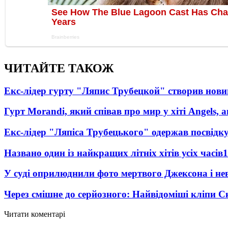
ЧИТАЙТЕ ТАКОЖ
Екс-лідер гурту "Ляпис Трубецкой" створив нови
Гурт Morandi, який співав про мир у хіті Angels, 
Екс-лідер "Ляпіса Трубецького" одержав посвідк
Названо один із найкращих літніх хітів усіх часів
1
У суді оприлюднили фото мертвого Джексона і нев
Через смішне до серйозного: Найвідоміші кліпи С
Читати коментарі