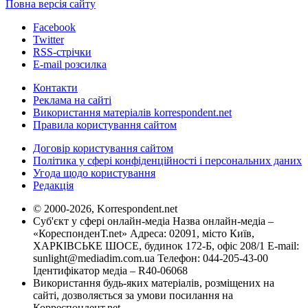
Повна версія сайту
Facebook
Twitter
RSS-стрічки
E-mail розсилка
Контакти
Реклама на сайті
Використання матеріалів korrespondent.net
Правила користування сайтом
Договір користування сайтом
Політика у сфері конфіденційності і персональних даних
Угода щодо користування
Редакція
© 2000-2026, Korrespondent.net
Суб'єкт у сфері онлайн-медіа Назва онлайн-медіа –
«КореспонденТ.net» Адреса: 02091, місто Київ,
ХАРКІВСЬКЕ ШОСЕ, будинок 172-Б, офіс 208/1 E-mail:
sunlight@mediadim.com.ua
Телефон: 044-205-43-00
Ідентифікатор медіа – R40-06068
Використання будь-яких матеріалів, розміщених на
сайті, дозволяється за умови посилання на
Корреспондент.net.