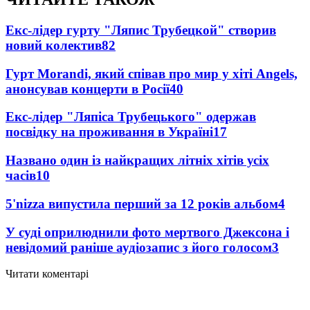
Екс-лідер гурту "Ляпис Трубецкой" створив
новий колектив
82
Гурт Morandi, який співав про мир у хіті Angels,
анонсував концерти в Росії
40
Екс-лідер "Ляпіса Трубецького" одержав
посвідку на проживання в Україні
17
Названо один із найкращих літніх хітів усіх
часів
10
5'nizza випустила перший за 12 років альбом
4
У суді оприлюднили фото мертвого Джексона і
невідомий раніше аудіозапис з його голосом
3
Читати коментарі