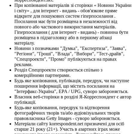
При копіюванні матеріалів зі сторінки « Новини України
і світу» , для інтернет - видань - обов'язкове пряме
відкрите для пошукових систем гіперпосилання .
Посилання має бути розміщена в незалежності від
повного або часткового використання матеріалів.
Гіперпосилання ( для інтернет - видань) - повинна бути
розміщена в підзаголовку або в першому абзаці
матеріалу.
Новини з позначками "Думка", "Експертиза", "Заява",
"Регіони", "Гроші", "Влада", "Вибори", "Тест-драйв",
"Спецпроекти", "Промо" публікуються на правах
реклами.
Розділ Спецпроекти створюється спільно з
комерційними партнерами.
Будь яке копіювання, публікація, передрук, чи наступне
поширення інформації, що містить посилання на
"Інтерфакс-Україна", EPA / UPG, суворо забороняється.
Власник веб-сторінки в розділі Я-Корреспондент є автор
публікації.
Будь-яке копіювання, передрук та відтворення
фотографічних творів та/або аудіовізуальних творів
правовласника Getty Images - суворо забороняється.
Матеріали сайту korrespondent.net призначені для осіб
старше 21 року (21+). Участь в азартних іграх може