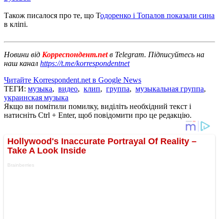
Також писалося про те, що Т
одоренко і Топалов показали сина
в кліпі.
Новини від
Корреспондент.net
в Telegram. Підписуйтесь на
наш канал
https://t.me/korrespondentnet
Читайте Korrespondent.net в Google News
ТЕГИ:
музыка
,
видео
,
клип
,
группа
,
музыкальная группа
,
украинская музыка
Якщо ви помітили помилку, виділіть необхідний текст і
натисніть Ctrl + Enter, щоб повідомити про це редакцію.